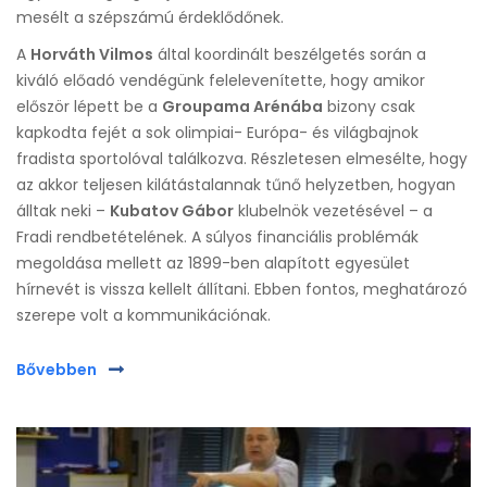
mesélt a szépszámú érdeklődőnek.
A
Horváth Vilmos
által koordinált beszélgetés során a
kiváló előadó vendégünk felelevenítette, hogy amikor
először lépett be a
Groupama Arénába
bizony csak
kapkodta fejét a sok olimpiai- Európa- és világbajnok
fradista sportolóval találkozva. Részletesen elmesélte, hogy
az akkor teljesen kilátástalannak tűnő helyzetben, hogyan
álltak neki –
Kubatov Gábor
klubelnök vezetésével – a
Fradi rendbetételének. A súlyos financiális problémák
megoldása mellett az 1899-ben alapított egyesület
hírnevét is vissza kellelt állítani. Ebben fontos, meghatározó
szerepe volt a kommunikációnak.
Bővebben