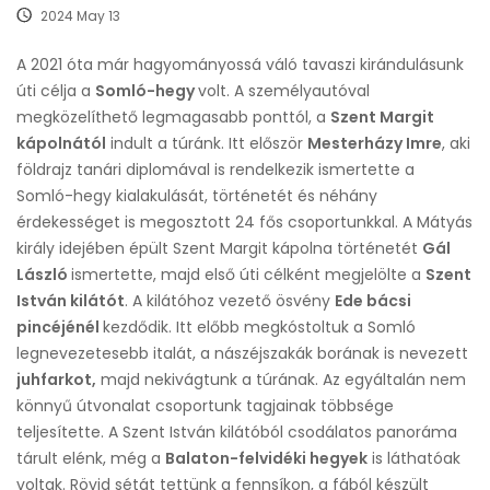
2024 May 13
A 2021 óta már hagyományossá váló tavaszi kirándulásunk
úti célja a
Somló-hegy
volt. A személyautóval
megközelíthető legmagasabb ponttól, a
Szent Margit
kápolnától
indult a túránk. Itt először
Mesterházy Imre
, aki
földrajz tanári diplomával is rendelkezik ismertette a
Somló-hegy kialakulását, történetét és néhány
érdekességet is megosztott 24 fős csoportunkkal. A Mátyás
király idejében épült Szent Margit kápolna történetét
Gál
László
ismertette, majd első úti célként megjelölte a
Szent
István kilátót
. A kilátóhoz vezető ösvény
Ede bácsi
pincéjénél
kezdődik. Itt előbb megkóstoltuk a Somló
legnevezetesebb italát, a nászéjszakák borának is nevezett
juhfarkot,
majd nekivágtunk a túrának. Az egyáltalán nem
könnyű útvonalat csoportunk tagjainak többsége
teljesítette. A Szent István kilátóból csodálatos panoráma
tárult elénk, még a
Balaton-felvidéki hegyek
is láthatóak
voltak. Rövid sétát tettünk a fennsíkon, a fából készült