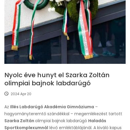
Nyolc éve hunyt el Szarka Zoltán
olimpiai bajnok labdarúgó
2024 Apr 20
Az
Illés Labdarúgó Akadémia Gimnáziuma
–
hagyományteremtő szándékkal – megemlékezést tartott
Szarka Zoltán
olimpiai bajnok labdarúgó
Haladás
Sportkomplexumnál
lévő emléktáblájánál. A kiváló kapus