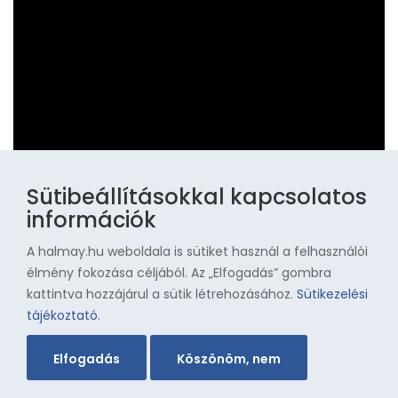
Sütibeállításokkal kapcsolatos
információk
Pars Krisztián olimpiai bajnok
A halmay.hu weboldala is sütiket használ a felhasználói
élmény fokozása céljából. Az „Elfogadás” gombra
kattintva hozzájárul a sütik létrehozásához.
Sütikezelési
tájékoztató
.
Elfogadás
Köszönöm, nem