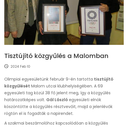
Tisztújító közgyűlés a Malomban
2024 Feb 10
Olimpiai egyesületünk február 9-én tartotta
tisztújító
közgyűlését
Malom utcai klubhelyiségében. A 69
egyesületi tag közül 38 fő jelent meg, így a közgyűlés
határozatképes volt.
Gál László
egyesületi elnök
köszöntötte a közgyűlés résztvevőit, majd a jelenlévők
rögtön el is fogadták a napirendet.
A szakmai beszámolóhoz kapcsolódóan a közgyűlés