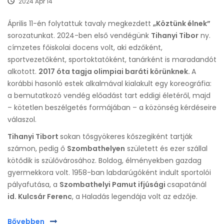
2024 Apr 14
Április 11-én folytattuk tavaly megkezdett
„Köztünk élnek”
sorozatunkat. 2024-ben első vendégünk
Tihanyi Tibor
ny.
címzetes főiskolai docens volt, aki edzőként,
sportvezetőként, sportoktatóként, tanár­ként is maradandót
alkotott.
2017 óta tagja olimpiai baráti körünknek.
A
korábbi hasonló estek alkalmával kialakult egy koreográfia:
a bemutatkozó vendég előadást tart eddigi életéről, majd
– kötetlen beszélgetés formájában – a közönség kérdéseire
válaszol.
Tihanyi Tibort
sokan tősgyökeres kőszegiként tartják
számon, pedig ő
Szombathelyen
született és ezer szállal
kötődik is szülővárosához. Boldog, élményekben gazdag
gyermekkora volt. 1958-ban labdarúgóként indult sportolói
pályafutása, a
Szombathelyi Pamut ifjúsági
csapatánál
id. Kulcsár Ferenc
, a Haladás legendája volt az edzője.
Bővebben