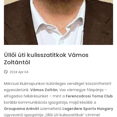
Üllői úti kulisszatitkok Vámos
Zoltántól
2024 Apr 04
Márciusi klubnapunkon különleges vendéget köszönthetett
egyesületünk.
Vámos Zoltán
, Vas vármegye főispánja –
elfogadva felkérésünket – mint a
Ferencvárosi Torna Club
korábbi kommunikációs igazgatója, majd később a
Groupama Arénát
üzemeltető
Lagerdere Sports Hungary
ügyvezető igazgatója „Üllői úti kulisszatitkok” címmel