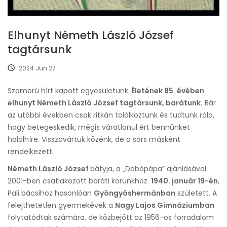
Elhunyt Németh László József
tagtársunk
2024 Jun 27
Szomorú hírt kapott egyesületünk.
Életének 85. évében
elhunyt Németh László József tagtársunk, barátunk.
Bár
az utóbbi években csak ritkán találkoztunk és tudtunk róla,
hogy betegeskedik, mégis váratlanul ért bennünket
halálhíre. Visszavártuk közénk, de a sors másként
rendelkezett.
Németh László József
bátyja, a „Dobópápa” ajánlásával
2001-ben csatlakozott baráti körünkhöz.
1940. január 19-én
,
Pali bácsihoz hasonlóan
Gyöngyöshermánban
született. A
felejthetetlen gyermekévek a
Nagy Lajos Gimnáziumban
folytatódtak számára, de közbejött az 1956-os forradalom