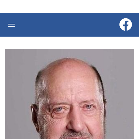
Ugrás
a
tartalomra