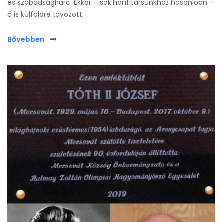
és szabadságharc. Ekkor – sok honfitársunkhoz hasonlóan –
ő is külföldre távozott.
Bővebben