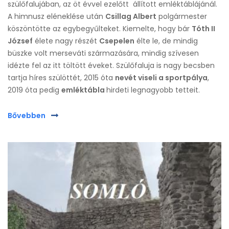
szülőfalujában, az öt évvel ezelőtt állított emléktáblájánál.
A himnusz eléneklése után
Csillag Albert
polgármester
köszöntötte az egybegyűlteket. Kiemelte, hogy bár
Tóth II
József
élete nagy részét
Csepelen
élte le, de mindig
büszke volt merseváti származására, mindig szívesen
idézte fel az itt töltött éveket. Szülőfaluja is nagy becsben
tartja híres szülöttét, 2015 óta
nevét viseli a sportpálya
,
2019 óta pedig
emléktábla
hirdeti legnagyobb tetteit.
Bővebben