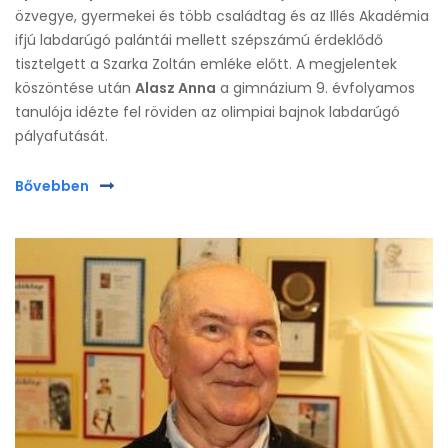
özvegye, gyermekei és több családtag és az Illés Akadémia
ifjú labdarúgó palántái mellett szépszámú érdeklődő
tisztelgett a Szarka Zoltán emléke előtt. A megjelentek
köszöntése után
Alasz Anna
a gimnázium 9. évfolyamos
tanulója idézte fel röviden az olimpiai bajnok labdarúgó
pályafutását.
Bővebben