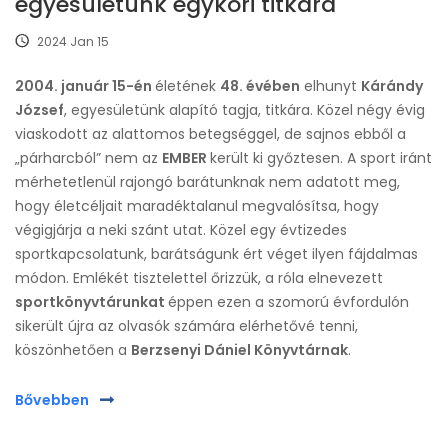
egyesületünk egykori titkára
2024 Jan 15
2004. január 15-én
életének
48. évében
elhunyt
Kárándy
József
, egyesületünk alapító tagja, titkára. Közel négy évig
viaskodott az alattomos betegséggel, de sajnos ebből a
„párharcból” nem az
EMBER
került ki győztesen. A sport iránt
mérhetetlenül rajongó barátunknak nem adatott meg,
hogy életcéljait maradéktalanul megvalósítsa, hogy
végigjárja a neki szánt utat. Közel egy évtizedes
sportkapcsolatunk, barátságunk ért véget ilyen fájdalmas
módon. Emlékét tisztelettel őrizzük, a róla elnevezett
sportkönyvtárunkat
éppen ezen a szomorú évfordulón
sikerült újra az olvasók számára elérhetővé tenni,
köszönhetően a
Berzsenyi Dániel Könyvtárnak
.
Bővebben