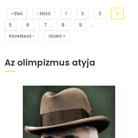
Oldalszámozás
Első
« Első
Előző
‹ Előző
Page
1
Page
2
Page
3
Jelenlegi
4
oldal
oldal
oldal
Page
5
Page
6
Page
7
Page
8
Page
9
…
Következő
Következő ›
Utolsó
Utolsó »
oldal
oldal
Az olimpizmus atyja