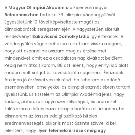
A
Magyar Olimpiai Akadémia
a Fejér vármegyei
Beloianniszban
tartotta 79. olimpiai vándorgyűlését.
Egyesületünk 10 fővel képviseltette magát az
olimpiabarátok seregszemléjén. A nagyszerűen sikerült
rendezvényt
Sákovicsné Dömölky Lídia
így értékelte: „A
vándorgyűlés végén nehezen tartottam vissza magam,
hogy ott azonnal ne osszam meg az érzéseimet
mindenkivel, amit ez a csodálatos nap kiváltott belőlem.
Pedig nem titkolt korom, 88 azt jelenti, hogy ennyi idő alatt
módom volt sok jót és kevésbé jót megélnem. Évtizedek
óta igen jó érzéssel veszek részt, ha tehetem az adódó
eseményeken, amelyekkel az olimpiai eszmét ébren tartani
igyekszünk. És tisztelem az Olimpiai Akadémia jeles, nagy
tudású, pallérozott agyú személyiségeit, és örömmel
találkozom a lelkes hazai olimpia barátokkal. Azonban, ha
elismerem az összes eddigi találkozó hiteles
eredményességét, akkor is most őszinte szívvel ki kell
jelentem, hogy
ilyen felemelő érzések még egy