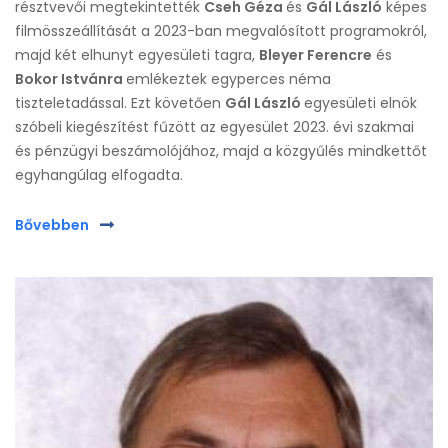
résztvevői megtekintették
Cseh Géza
és
Gál László
képes
filmösszeállítását a 2023-ban megvalósított programokról,
majd két elhunyt egyesületi tagra,
Bleyer Ferencre
és
Bokor Istvánra
emlékeztek egyperces néma
tiszteletadással. Ezt követően
Gál László
egyesületi elnök
szóbeli kiegészítést fűzött az egyesület 2023. évi szakmai
és pénzügyi beszámolójához, majd a közgyűlés mindkettőt
egyhangúlag elfogadta.
Bővebben