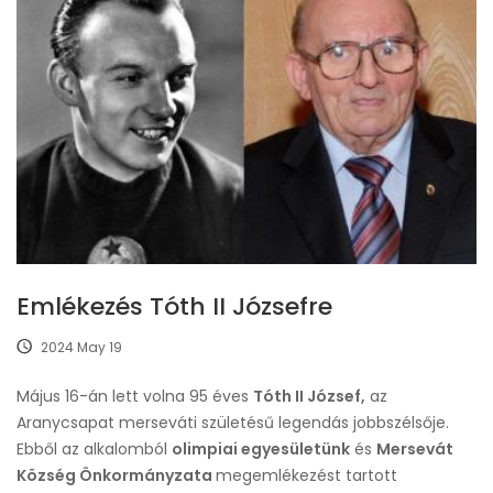
Emlékezés Tóth II Józsefre
2024 May 19
Május 16-án lett volna 95 éves
Tóth II József,
az
Aranycsapat merseváti születésű legendás jobbszélsője.
Ebből az alkalomból
olimpiai egyesületünk
és
Mersevát
Község Önkormányzata
megemlékezést tartott