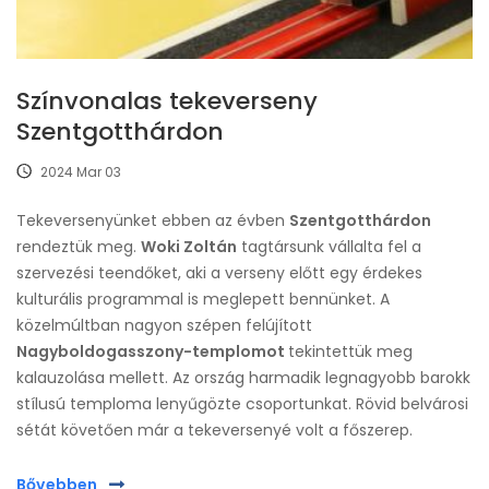
Színvonalas tekeverseny
Szentgotthárdon
2024 Mar 03
Tekeversenyünket ebben az évben
Szentgotthárdon
rendeztük meg.
Woki Zoltán
tagtársunk vállalta fel a
szervezési teendőket, aki a verseny előtt egy érdekes
kulturális programmal is meglepett bennünket. A
közelmúltban nagyon szépen felújított
Nagyboldogasszony-templomot
tekintettük meg
kalauzolása mellett. Az ország harmadik legnagyobb barokk
stílusú temploma lenyűgözte csoportunkat. Rövid belvárosi
sétát követően már a tekeversenyé volt a főszerep.
Bővebben