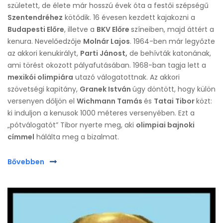
született, de élete már hosszú évek óta a festői szépségű
Szentendréhez
kötődik. 16 évesen kezdett kajakozni a
Budapesti Előre
, illetve a
BKV Előre
színeiben, majd áttért a
kenura. Nevelőedzője
Molnár Lajos
. 1964-ben már legyőzte
az akkori kenukirályt,
Parti Jánost,
de behívták katonának,
ami törést okozott pályafutásában. 1968-ban tagja lett a
mexikói olimpiára
utazó válogatottnak. Az akkori
szövetségi kapitány,
Granek István
úgy döntött, hogy külön
versenyen dőljön el
Wichmann Tamás
és
Tatai Tibor
közt:
ki induljon a kenusok 1000 méteres versenyében. Ezt a
„pótválogatót” Tibor nyerte meg, aki
olimpiai bajnoki
címmel
hálálta meg a bizalmat.
Bővebben