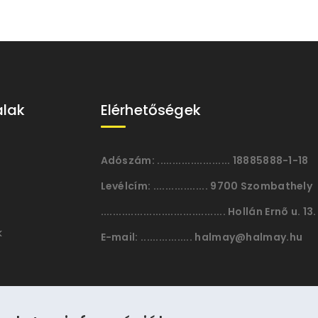
alak
Elérhetőségek
Adószám:
........................ 18885888-1-18
Levélcím:
.................. 9700 Szombathely
......................................... Hollán Ernõ u. 13.
k
E-mail:
................. halmay@halmay.hu