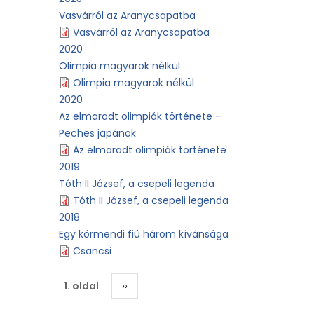
Vasvárról az Aranycsapatba
Vasvárról az Aranycsapatba
2020
Olimpia magyarok nélkül
Olimpia magyarok nélkül
2020
Az elmaradt olimpiák története –
Peches japánok
Az elmaradt olimpiák története
2019
Tóth II József, a csepeli legenda
Tóth II József, a csepeli legenda
2018
Egy körmendi fiú három kívánsága
Csancsi
Oldalszámozás
1. oldal
Következő
››
oldal