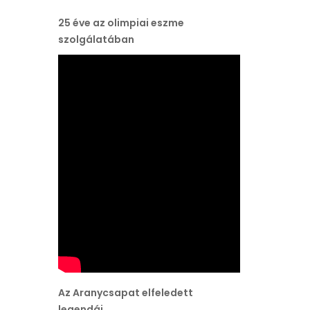
25 éve az olimpiai eszme
szolgálatában
Az Aranycsapat elfeledett
legendái