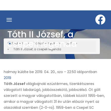
Ugrás
a
tartalomra
Tóth II József, a
csepeli legenda
Főoldal
Tanulmányok
2019
Morzsa
Tóth II József, a csepeli legenda
halmay
küldte be
2019. 04. 20., szo – 22:50
időpontban
2019
Tóth József
világbajnoki ezüstérmes, tizenkétszeres
válogatott labdarúgó, jobbösszekötő, jobbszélső. Öt gólt
szerzett a magyar válogatottban, többek között 1955-ben,
amikor a magyar válogatott 31 év után először nyert az
olaszokkal szemben (2-0-ra). 1959-ben a Csepel SC