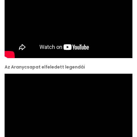
Az Aranycsapat elfeledett legendái