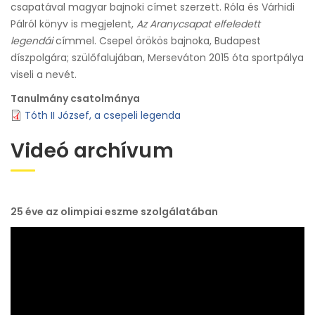
csapatával magyar bajnoki címet szerzett. Róla és Várhidi
Pálról könyv is megjelent,
Az Aranycsapat elfeledett
legendái
címmel. Csepel örökös bajnoka, Budapest
díszpolgára; szülőfalujában, Merseváton 2015 óta sportpálya
viseli a nevét.
Tanulmány csatolmánya
Tóth II József, a csepeli legenda
Videó archívum
25 éve az olimpiai eszme szolgálatában