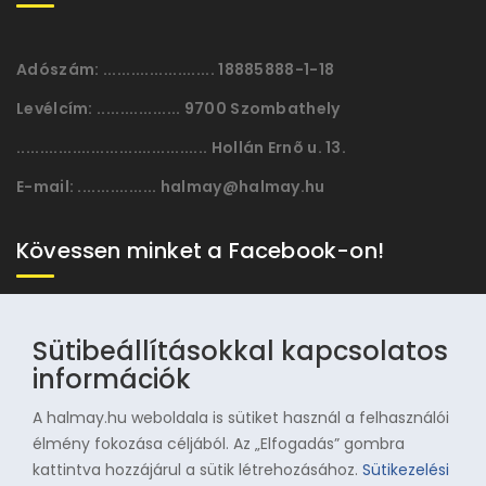
Adószám:
........................ 18885888-1-18
Levélcím:
.................. 9700 Szombathely
......................................... Hollán Ernõ u. 13.
E-mail:
................. halmay@halmay.hu
Kövessen minket a Facebook-on!
Sütibeállításokkal kapcsolatos
információk
A halmay.hu weboldala is sütiket használ a felhasználói
élmény fokozása céljából. Az „Elfogadás” gombra
kattintva hozzájárul a sütik létrehozásához.
Sütikezelési