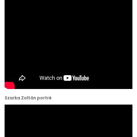
Szarka Zoltán portré