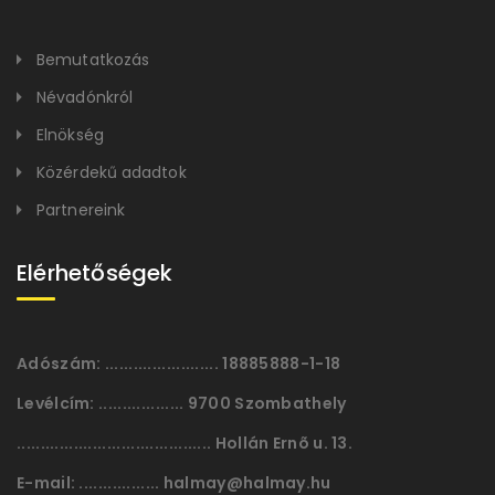
Bemutatkozás
Névadónkról
Elnökség
Közérdekű adadtok
Partnereink
Elérhetőségek
Adószám:
........................ 18885888-1-18
Levélcím:
.................. 9700 Szombathely
......................................... Hollán Ernõ u. 13.
E-mail:
................. halmay@halmay.hu