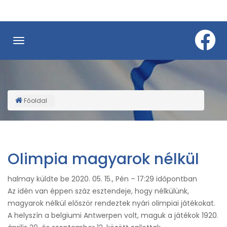
Ugrás
a
tartalomra
Főoldal
Morzsa
Olimpia magyarok nélkül
halmay
küldte be
2020. 05. 15., Pén – 17:29
időpontban
Az idén van éppen száz esztendeje, hogy nélkülünk,
magyarok nélkül először rendeztek nyári olimpiai játékokat.
A helyszín a belgiumi Antwerpen volt, maguk a játékok 1920.