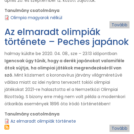
április 20. és szeptember 12. között zajlottak.
Tanulmány csatolmánya
Olimpia magyarok nélkül
Tovább
(O
Az elmaradt olimpiák
ma
története – Peches japánok
nél
halmay
küldte be
2020. 04. 08., sze – 23:13
időpontban
Igencsak úgy tűnik, hogy a derék japánokat valamiféle
átok sújtja,
ha olimpiai játékok megrendezéséről van
szó.
Mint közismert a koronavírus járvány világméretűvé
válása miatt az idei nyárra tervezett tokiói olimpiai
játékokat 2021-re halasztotta el a Nemzetközi Olimpiai
Bizottság. S bizony erre még nem volt példa a modernkori
ötkarikás események 1896 óta íródó történetében!
Tanulmány csatolmánya
Az elmaradt olimpiák története
Tovább
(A