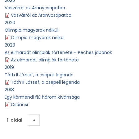
2025
Vasvárról az Aranycsapatba
Vasvárról az Aranycsapatba
2020
Olimpia magyarok nélkül
Olimpia magyarok nélkül
2020
Az elmaradt olimpiák története – Peches japánok
Az elmaradt olimpiák története
2019
Tóth II József, a csepeli legenda
Tóth II József, a csepeli legenda
2018
Egy körmendi fiú három kívánsága
Csancsi
Oldalszámozás
1. oldal
Következő
››
oldal