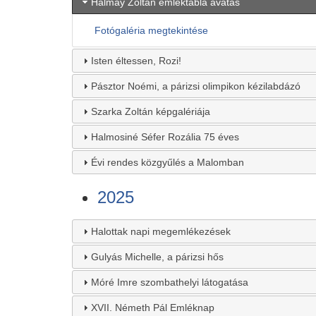
Halmay Zoltán emléktábla avatás
Fotógaléria megtekintése
Isten éltessen, Rozi!
Pásztor Noémi, a párizsi olimpikon kézilabdázó
Szarka Zoltán képgalériája
Halmosiné Séfer Rozália 75 éves
Évi rendes közgyűlés a Malomban
2025
Halottak napi megemlékezések
Gulyás Michelle, a párizsi hős
Móré Imre szombathelyi látogatása
XVII. Németh Pál Emléknap