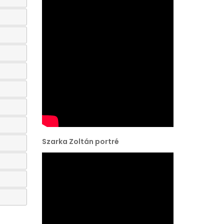
Szarka Zoltán portré