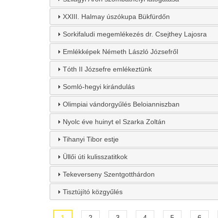
XXIII. Halmay úszókupa Bükfürdőn
Sorkifaludi megemlékezés dr. Csejthey Lajosra
Emlékképek Németh László Józsefről
Tóth II Józsefre emlékeztünk
Somló-hegyi kirándulás
Olimpiai vándorgyűlés Beloianniszban
Nyolc éve huinyt el Szarka Zoltán
Tihanyi Tibor estje
Üllői úti kulisszatitkok
Tekeverseny Szentgotthárdon
Tisztújító közgyűlés
Jelenlegi
1
Page
2
Page
3
Page
4
Page
5
Page
6