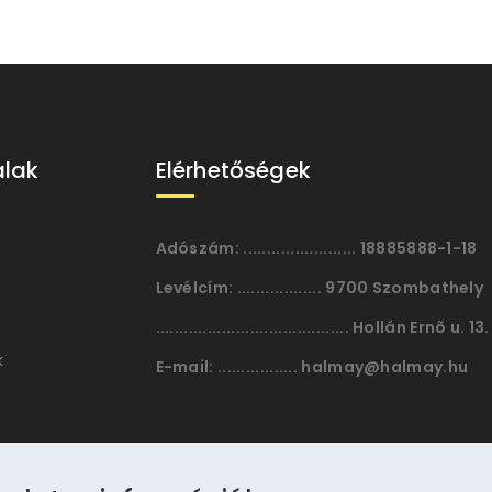
alak
Elérhetőségek
Adószám:
........................ 18885888-1-18
Levélcím:
.................. 9700 Szombathely
......................................... Hollán Ernõ u. 13.
k
E-mail:
................. halmay@halmay.hu