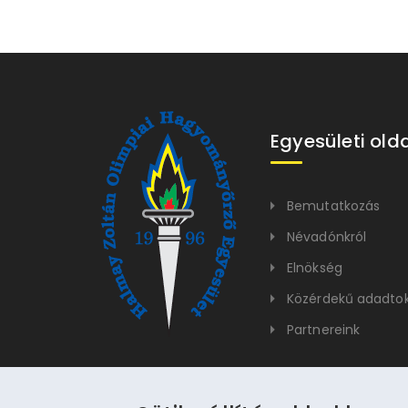
Egyesületi old
Bemutatkozás
Névadónkról
Elnökség
Közérdekű adadto
Partnereink