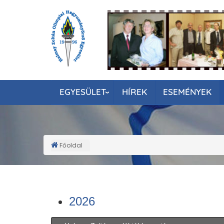
Ugrás
a
tartalomra
EGYESÜLET
HÍREK
ESEMÉNYEK
Főoldal
Morzsa
2026