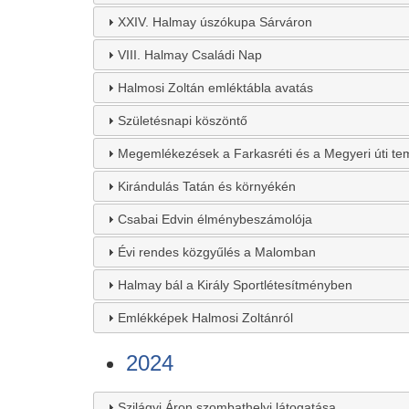
XXIV. Halmay úszókupa Sárváron
VIII. Halmay Családi Nap
Halmosi Zoltán emléktábla avatás
Születésnapi köszöntő
Megemlékezések a Farkasréti és a Megyeri úti t
Kirándulás Tatán és környékén
Csabai Edvin élménybeszámolója
Évi rendes közgyűlés a Malomban
Halmay bál a Király Sportlétesítményben
Emlékképek Halmosi Zoltánról
2024
Szilágyi Áron szombathelyi látogatása