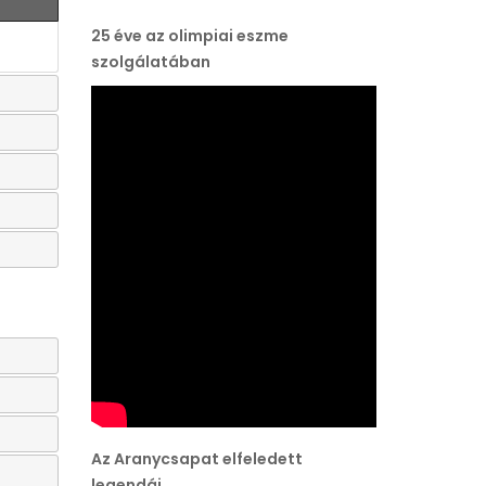
25 éve az olimpiai eszme
szolgálatában
Az Aranycsapat elfeledett
legendái