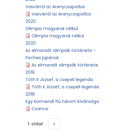
Vasvárról az Aranycsapatba
Vasvárról az Aranycsapatba
2020
Olimpia magyarok nélkül
Olimpia magyarok nélkül
2020
Az elmaradt olimpiák története –
Peches japánok
Az elmaradt olimpiák története
2019
Tóth II József, a csepeli legenda
Tóth II József, a csepeli legenda
2018
Egy körmendi fiú három kívánsága
Csancsi
Oldalszámozás
1. oldal
Következő
››
oldal