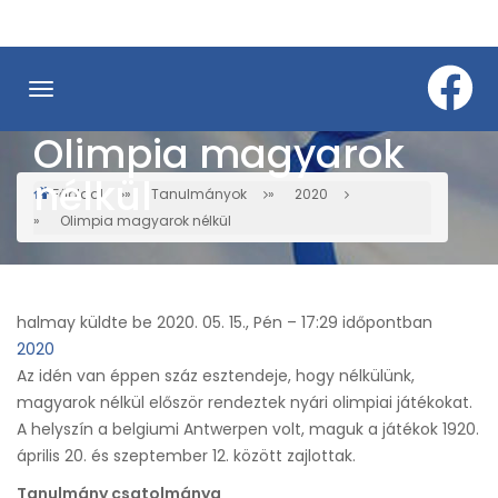
Ugrás
a
tartalomra
Olimpia magyarok
nélkül
Főoldal
Tanulmányok
2020
Morzsa
Olimpia magyarok nélkül
halmay
küldte be
2020. 05. 15., Pén – 17:29
időpontban
2020
Az idén van éppen száz esztendeje, hogy nélkülünk,
magyarok nélkül először rendeztek nyári olimpiai játékokat.
A helyszín a belgiumi Antwerpen volt, maguk a játékok 1920.
április 20. és szeptember 12. között zajlottak.
Tanulmány csatolmánya