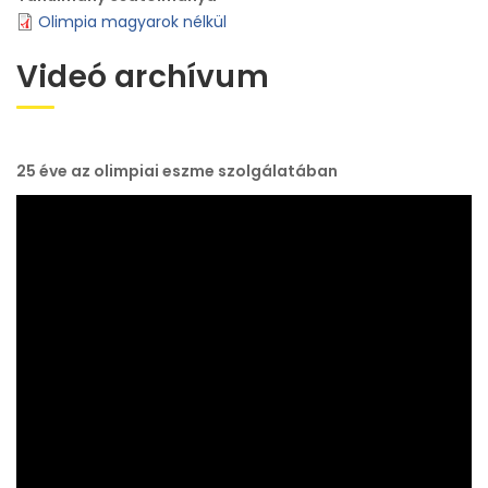
Olimpia magyarok nélkül
Videó archívum
25 éve az olimpiai eszme szolgálatában