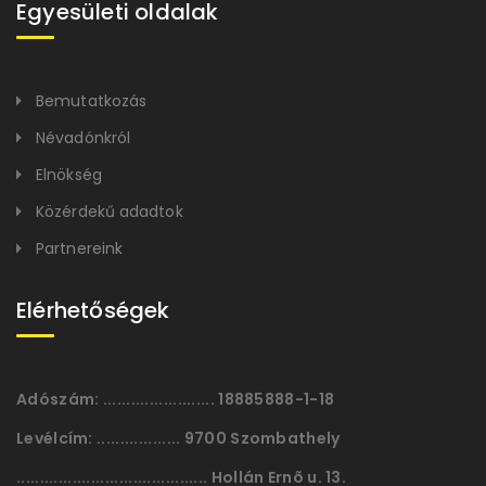
Egyesületi oldalak
Bemutatkozás
Névadónkról
Elnökség
Közérdekű adadtok
Partnereink
Elérhetőségek
Adószám:
........................ 18885888-1-18
Levélcím:
.................. 9700 Szombathely
......................................... Hollán Ernõ u. 13.