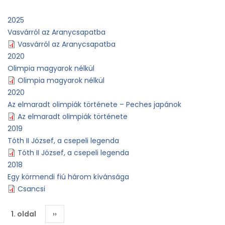
2025
Vasvárról az Aranycsapatba
Vasvárról az Aranycsapatba
2020
Olimpia magyarok nélkül
Olimpia magyarok nélkül
2020
Az elmaradt olimpiák története – Peches japánok
Az elmaradt olimpiák története
2019
Tóth II József, a csepeli legenda
Tóth II József, a csepeli legenda
2018
Egy körmendi fiú három kívánsága
Csancsi
Oldalszámozás
1. oldal
Következő
››