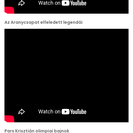
Az Aranycsapat elfeledett legendái
Pars Krisztián olimpiai bajnok