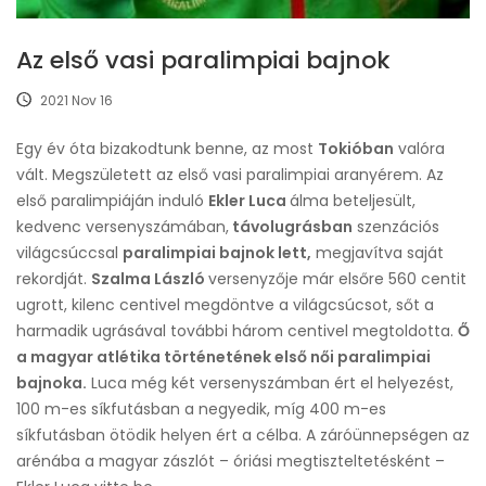
Az első vasi paralimpiai bajnok
2021 Nov 16
Egy év óta bizakodtunk benne, az most
Tokióban
valóra
vált. Megszületett az első vasi paralimpiai aranyérem. Az
első paralimpiáján induló
Ekler Luca
álma beteljesült,
kedvenc versenyszámában,
távolugrásban
szenzációs
világcsúccsal
paralimpiai bajnok lett,
megjavítva saját
rekordját.
Szalma László
versenyzője már elsőre 560 centit
ugrott, kilenc centivel megdöntve a világcsúcsot, sőt a
harmadik ugrásával további három centivel megtoldotta.
Ő
a magyar atlétika történetének első női paralimpiai
bajnoka.
Luca még két versenyszámban ért el helyezést,
100 m-es síkfutásban a negyedik, míg 400 m-es
síkfutásban ötödik helyen ért a célba. A záróünnepségen az
arénába a magyar zászlót – óriási megtiszteltetésként –