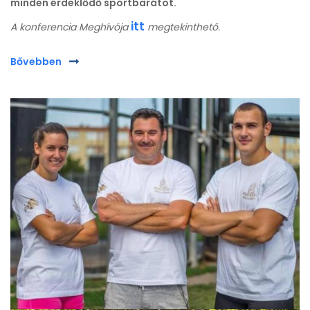
minden érdeklődő sportbarátot.
itt
A konferencia Meghívója
megtekinthető.
Bővebben