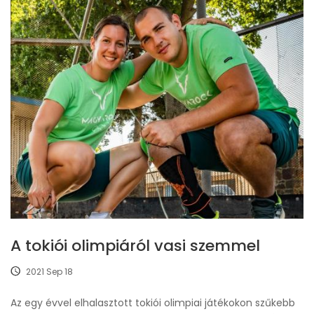
A tokiói olimpiáról vasi szemmel
2021 Sep 18
Az egy évvel elhalasztott tokiói olimpiai játékokon szűkebb