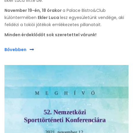
Ekler Luca vitte be.
November 19-én, 18 órakor
a Palace Bistro&Club
különtermében
Ekler Luca
lesz egyesületünk vendége, aki
felidézi a tokiói játékok emlékezetes pillanatait.
Minden érdeklődőt sok szeretettel várunk!
Bővebben