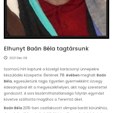
Elhunyt Baán Béla tagtársunk
2021 Dec 09
Szomorú hírt kaptunk a közelgő karácsonyi ünnepekre
készülődés közepette. Életének
70. évében
meghalt
Baán
Béla
, egyesületünk tagja. Egyetlen gyermekként özvegy
édesanyjával élt a megyeszékhelyen, akit nagy szeretettel
gondozott. A sors kiszámíthatatlansága folytán egymást
követve szólította magához a Teremtő őket.
Baán Béla
2015-ben csatlakozott olimpiai baráti körünkhöz,