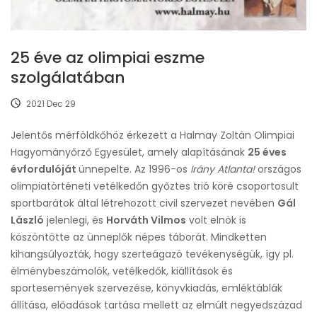
25 éve az olimpiai eszme
szolgálatában
2021 Dec 29
Jelentős mérföldkőhöz érkezett a Halmay Zoltán Olimpiai
Hagyományőrző Egyesület, amely alapításának
25 éves
évfordulóját
ünnepelte. Az 1996-os
Irány Atlanta!
országos
olimpiatörténeti vetélkedőn győztes trió köré csoportosult
sportbarátok által létrehozott civil szervezet nevében
Gál
László
jelenlegi, és
Horváth Vilmos
volt elnök is
köszöntötte az ünneplők népes táborát. Mindketten
kihangsúlyozták, hogy szerteágazó tevékenységük, így pl.
élménybeszámolók, vetélkedők, kiállítások és
sportesemények szervezése, könyvkiadás, emléktáblák
állítása, előadások tartása mellett az elmúlt negyedszázad