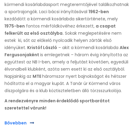
körmendi kosárlabdasport megteremtőjével találkozhatnak
a sportrajongók. Laci bácsi irányításával
1962-ben
kezdődött a körmendi kosárlabda sikertörténete, mely
1975-ben
fontos mérföldkövéhez érkezett,
a csapat
felkerült az első osztályba.
Sokak meglepetésére nem
estek ki, sőt az előkelő nyolcadik helyen zárták első
idényüket.
Kristóf László
– akit a körmendi kosárlabda
Alex
Fergusonjaként
is emlegetnek – három évig irányította az
együttest az NB I-ben, amely a feljutást követően, egyedüli
élvonalbeli klubként, azóta sem esett ki az első osztályból.
Napjainkig az
MTE
háromszor nyert bajnokságot és hétszer
hódította el a magyar kupát. A Tanár úr Körmend város
díszpolgára és a klub köztiszteletben álló törzsszurkolója.
A rendezvényre minden érdeklődő sportbarátot
szeretettel várunk!
Bővebben