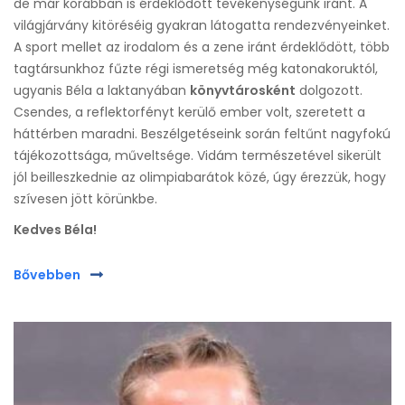
de már korábban is érdeklődött tevékenységünk iránt. A
világjárvány kitöréséig gyakran látogatta rendezvényeinket.
A sport mellet az irodalom és a zene iránt érdeklődött, több
tagtársunkhoz fűzte régi ismeretség még katonakoruktól,
ugyanis Béla a laktanyában
könyvtárosként
dolgozott.
Csendes, a reflektorfényt kerülő ember volt, szeretett a
háttérben maradni. Beszélgetéseink során feltűnt nagyfokú
tájékozottsága, műveltsége. Vidám természetével sikerült
jól beilleszkednie az olimpiabarátok közé, úgy érezzük, hogy
szívesen jött körünkbe.
Kedves Béla!
Bővebben