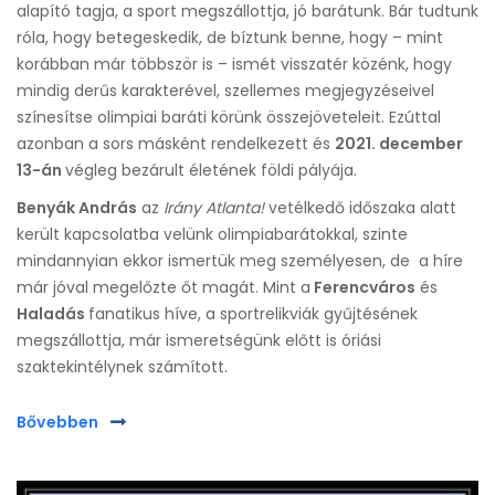
alapító tagja, a sport megszállottja, jó barátunk. Bár tudtunk
róla, hogy betegeskedik, de bíztunk benne, hogy – mint
korábban már többször is – ismét visszatér közénk, hogy
mindig derűs karakterével, szellemes megjegyzéseivel
színesítse olimpiai baráti körünk összejöveteleit. Ezúttal
azonban a sors másként rendelkezett és
2021. december
13-án
végleg bezárult életének földi pályája.
Benyák András
az
Irány Atlanta!
vetélkedő időszaka alatt
került kapcsolatba velünk olimpiabarátokkal, szinte
mindannyian ekkor ismertük meg személyesen, de a híre
már jóval megelőzte őt magát. Mint a
Ferencváros
és
Haladás
fanatikus híve, a sportrelikviák gyűjtésének
megszállottja, már ismeretségünk előtt is óriási
szaktekintélynek számított.
Bővebben