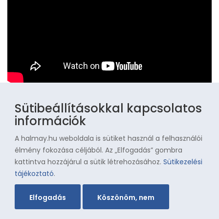
Az Aranycsapat elfeledett legendái
Sütibeállításokkal kapcsolatos
információk
A halmay.hu weboldala is sütiket használ a felhasználói
élmény fokozása céljából. Az „Elfogadás” gombra
kattintva hozzájárul a sütik létrehozásához.
Sütikezelési
tájékoztató
.
Elfogadás
Köszönöm, nem