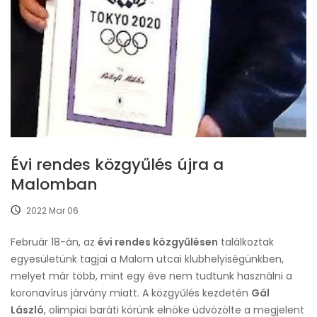
Évi rendes közgyűlés újra a
Malomban
2022 Mar 06
Február 18-án, az
évi rendes közgyűlésen
találkoztak
egyesületünk tagjai a Malom utcai klubhelyiségünkben,
melyet már több, mint egy éve nem tudtunk használni a
koronavírus járvány miatt. A közgyűlés kezdetén
Gál
László
, olimpiai baráti körünk elnöke üdvözölte a megjelent