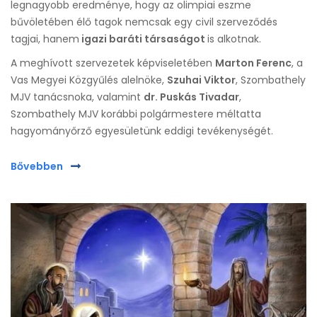
legnagyobb eredménye, hogy az olimpiai eszme
bűvöletében élő tagok nemcsak egy civil szerveződés
tagjai, hanem
igazi baráti társaságot
is alkotnak.
A meghívott szervezetek képviseletében
Marton Ferenc
, a
Vas Megyei Közgyűlés alelnöke,
Szuhai Viktor
, Szombathely
MJV tanácsnoka, valamint
dr. Puskás Tivadar
,
Szombathely MJV korábbi polgármestere méltatta
hagyományőrző egyesületünk eddigi tevékenységét.
Bővebben