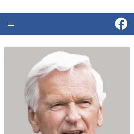
Ugrás
a
tartalomra