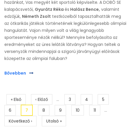
hazánkat, Vas megyét két sportoló képviselte. A DOBÓ SE
kalapácsvetői,
Gyurátz Réka
és
Halász Bence,
valamint
edzőjük,
Németh Zsolt
testközelből tapasztalhatták meg
az ötkarikás játékok történetének legkülönlegesebb olimpiai
hangulatát. Vajon milyen volt a világ legnagyobb
sporteseménye nézők nélkül? Mennyire befolyásolta az
eredményeket az üres lelátók látványa? Hogyan teltek a
versenyzők mindennapjai a szigorú járványügyi előírások
közepette az olimpiai faluban?
Bővebben
Oldalszámozás
Első
« Első
Előző
‹ Előző
…
Page
3
Page
4
Page
5
oldal
oldal
Page
6
Jelenlegi
7
Page
8
Page
9
Page
10
Page
11
…
oldal
Következő
Következő ›
Utolsó
Utolsó »
oldal
oldal