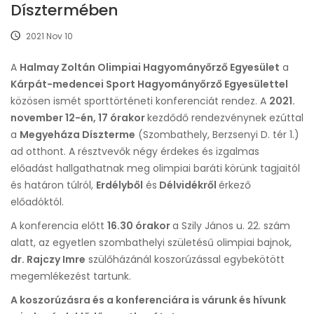
Dísztermében
2021 Nov 10
A
Halmay Zoltán Olimpiai Hagyományőrző Egyesület
a
Kárpát-medencei Sport Hagyományőrző Egyesülettel
közösen ismét sporttörténeti konferenciát rendez. A
2021.
november 12-én, 17 órakor
kezdődő rendezvénynek ezúttal
a
Megyeháza Díszterme
(Szombathely, Berzsenyi D. tér 1.)
ad otthont. A résztvevők négy érdekes és izgalmas
előadást hallgathatnak meg olimpiai baráti körünk tagjaitól
és határon túlról,
Erdélyből
és
Délvidékről
érkező
előadóktól.
A konferencia előtt
16.30 órakor
a Szily János u. 22. szám
alatt, az egyetlen szombathelyi születésű olimpiai bajnok,
dr. Rajczy Imre
szülőházánál koszorúzással egybekötött
megemlékezést tartunk.
A koszorúzásra és a konferenciára is várunk és hívunk