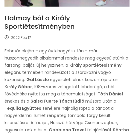
Halmay bál a Király
Sportlétesítményben
2022 Feb 17
Február elején – egy év kihagyás után – már
huszonnegyedik alkalommal rendezte meg egyesületünk a
farsangi bálját. Új helyszínen, a
Király Sportlétesítmény
elegáns termében randevúzott a szórakozni vágyó
közönség.
Gál László
egyesületi elnök köszöntője után
Király Gábor
, 108-szoros válogatott labdarúgó, a bál
fővédnöke nyitotta meg a táncmulatságot.
Tóth Dániel
énekes és a
Salsa Fuerte Táncstúdió
műsora után a
Tequila Együttes
zenéjére hajnalig ropta a táncot a
nagyérdemű. Ismét rengeteg tombola tárgy került
kisorsolásra. A fődíjat, Hosszú hétvége Csehországban,
egyesületünk a és a
Gabbiano Travel
felajánlását
Sántha