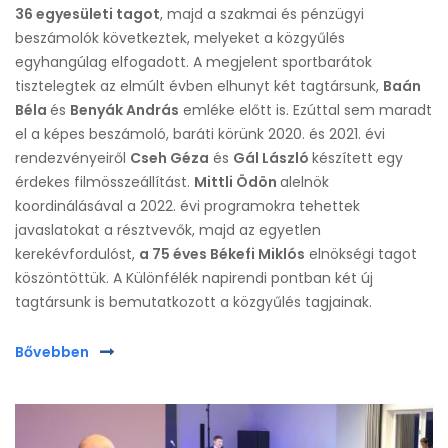
36 egyesületi tagot
, majd a szakmai és pénzügyi
beszámolók következtek, melyeket a közgyűlés
egyhangúlag elfogadott. A megjelent sportbarátok
tisztelegtek az elmúlt évben elhunyt két tagtársunk,
Baán
Béla
és
Benyák András
emléke előtt is. Ezúttal sem maradt
el a képes beszámoló, baráti körünk 2020. és 2021. évi
rendezvényeiről
Cseh Géza
és
Gál László
készített egy
érdekes filmösszeállítást.
Mittli Ödön
alelnök
koordinálásával a 2022. évi programokra tehettek
javaslatokat a résztvevők, majd az egyetlen
kerekévfordulóst,
a 75 éves Békefi Miklós
elnökségi tagot
köszöntöttük. A Különfélék napirendi pontban két új
tagtársunk is bemutatkozott a közgyűlés tagjainak.
Bővebben