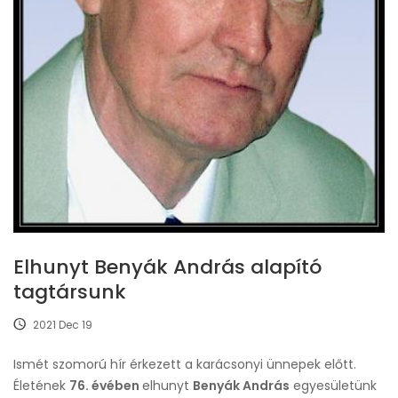
Elhunyt Benyák András alapító
tagtársunk
2021 Dec 19
Ismét szomorú hír érkezett a karácsonyi ünnepek előtt.
Életének
76. évében
elhunyt
Benyák András
egyesületünk