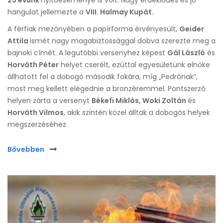
25 évünk
nyitóeseménye is volt. Nagy érdeklődés és jó
hangulat jellemezte a
VIII. Halmay Kupát.
A férfiak mezőnyében a papírforma érvényesült,
Geider
Attila
ismét nagy magabiztossággal dobva szerezte meg a
bajnoki címét. A legutóbbi versenyhez képest
Gál László
és
Horváth Péter
helyet cserélt, ezúttal egyesületünk elnöke
állhatott fel a dobogó második fokára, míg „Pedrónak”,
most meg kellett elégednie a bronzéremmel. Pontszerző
helyen zárta a versenyt
Békefi Miklós, Woki Zoltán
és
Horváth Vilmos
, akik szintén közel álltak a dobogós helyek
megszerzéséhez.
Bővebben