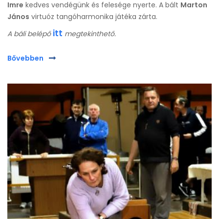
Imre
kedves vendégünk és felesége nyerte. A bált
Marton
János
virtuóz tangóharmonika játéka zárta.
itt
A báli belépő
megtekinthető.
Bővebben