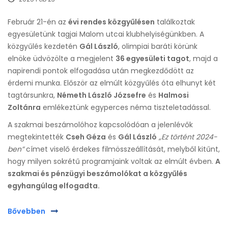
Február 21-én az
évi rendes közgyűlésen
találkoztak
egyesületünk tagjai Malom utcai klubhelyiségünkben. A
közgyűlés kezdetén
Gál László
, olimpiai baráti körünk
elnöke üdvözölte a megjelent
36 egyesületi tagot
, majd a
napirendi pontok elfogadása után megkezdődött az
érdemi munka. Először az elmúlt közgyűlés óta elhunyt két
tagtársunkra,
Németh László Józsefre
és
Halmosi
Zoltánra
emlékeztünk egyperces néma tiszteletadással.
A szakmai beszámolóhoz kapcsolódóan a jelenlévők
megtekintették
Cseh Géza
és
Gál László
„Ez történt 2024-
ben”
címet viselő érdekes filmösszeállítását, melyből kitűnt,
hogy milyen sokrétű programjaink voltak az elmúlt évben.
A
szakmai és pénzügyi beszámolókat a közgyűlés
egyhangúlag elfogadta.
Bővebben