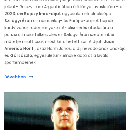
jeléül – Rajczy Imre Argentínában élő lánya javaslatára – a
2023. évi Rajczy Imre-díjat
egyesületünk elnöksége
Szilágyi Áron
olimpiai, világ- és Európa-bajnok bajnok
kardvívónak adományozta. Az elismerés átadására a
párizsi olimpiai felkészülés és Szilágyi Áron szeptemberi
műtétje miatt csak most kerülhetett sor. A díjat
Juan
Americo Honfi,
azaz Honfi János, a díj névadójának unokája
és
Gál László
, egyesületünk elnöke adta át a kiváló
sportembernek.
Bővebben