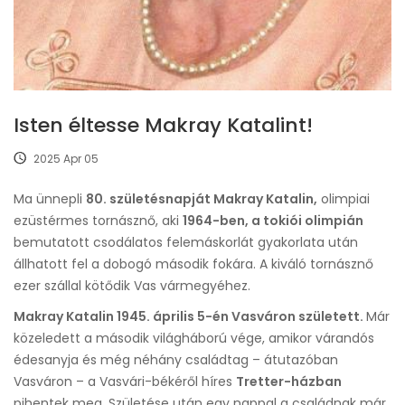
Isten éltesse Makray Katalint!
2025 Apr 05
Ma ünnepli
80. születésnapját Makray Katalin,
olimpiai
ezüstérmes tornásznő, aki
1964-ben, a tokiói olimpián
bemutatott csodálatos felemáskorlát gyakorlata után
állhatott fel a dobogó második fokára. A kiváló tornásznő
ezer szállal kötődik Vas vármegyéhez.
Makray Katalin 1945. április 5-én Vasváron született.
Már
közeledett a második világháború vége, amikor várandós
édesanyja és még néhány családtag – átutazóban
Vasváron – a Vasvári-békéről híres
Tretter-házban
pihentek meg. Születése után egy nappal a családnak már