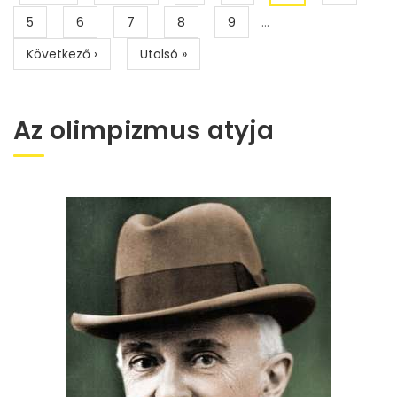
oldal
oldal
oldal
Page
5
Page
6
Page
7
Page
8
Page
9
…
Következő
Következő ›
Utolsó
Utolsó »
oldal
oldal
Az olimpizmus atyja