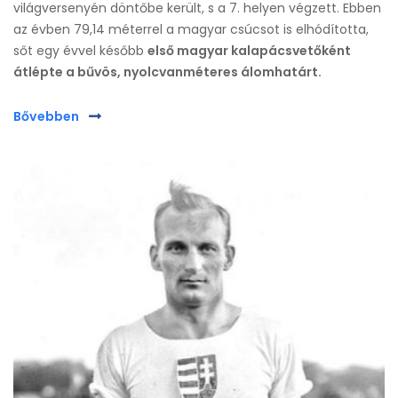
világversenyén döntőbe került, s a 7. helyen végzett. Ebben
az évben 79,14 méterrel a magyar csúcsot is elhódította,
sőt egy évvel később
első magyar kalapácsvetőként
átlépte a bűvös, nyolcvanméteres álomhatárt.
Bővebben