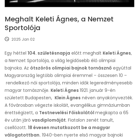
Meghalt Keleti Ágnes, a Nemzet
Sportolója
2025 Jan 02
Egy héttel
104. születésnapja
előtt meghalt
Keleti Ágnes
,
a Nemzet Sportolója, a világ legidősebb élő olimpiai
bajnoka. Az
ötszörös olimpiai bajnok tornásznő
egyúttal
Magyarország legtöbb olimpiai éremmel – összesen 10 –
rendelkező női sportolója, minden idők legeredményesebb
magyar tornásznője.
Keleti Ágnes
1921. január 9-én
született Budapesten,
Klein Ágnes
néven anyakönyvezték.
A fővárosban végezte iskoláit, evangélikus gimnáziumban
érettségizett, a
Testnevelési Főiskolától
megkapta a 65
év után járó
vasdiplomáját
. Fiatalon zenét tanult,
csellózott.
18 évesen mutatkozott be a magyar
válogatottban.
1940-ben nyerte első magyar bajnoki