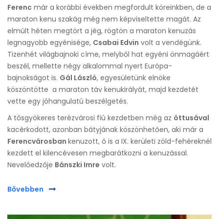
Ferenc
már a korábbi években megfordult köreinkben, de a
maraton kenu szakág még nem képviseltette magát. Az
elmúlt héten megtört a jég, rögtön a maraton kenuzás
legnagyobb egyénisége,
Csabai Edvin
volt a vendégünk.
Tizenhét világbajnoki címe, melyből hat egyéni önmagáért
beszél, mellette négy alkalommal nyert Európa-
bajnokságot is.
Gál László
, egyesületünk elnöke
köszöntötte a maraton táv kenukirályát, majd kezdetét
vette egy jóhangulatú beszélgetés.
A tősgyökeres terézvárosi fiú kezdetben még az
öttusával
kacérkodott, azonban bátyjának köszönhetően, aki már a
Ferencvárosban
kenuzott, ő is a IX. kerületi zöld-fehéreknél
kezdett el kilencévesen megbarátkozni a kenuzással.
Nevelőedzője
Bánszki Imre
volt.
Bővebben