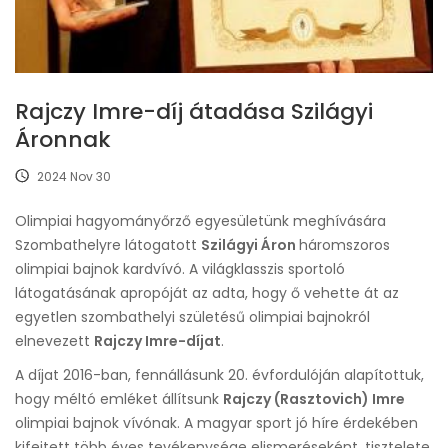
Rajczy Imre-díj átadása Szilágyi
Áronnak
2024 Nov 30
Olimpiai hagyományőrző egyesületünk meghívására
Szombathelyre látogatott
Szilágyi Áron
háromszoros
olimpiai bajnok kardvívó. A világklasszis sportoló
látogatásának apropóját az adta, hogy ő vehette át az
egyetlen szombathelyi születésű olimpiai bajnokról
elnevezett
Rajczy Imre-díjat
.
A díjat 2016-ban, fennállásunk 20. évfordulóján alapítottuk,
hogy méltó emléket állítsunk
Rajczy (Rasztovich) Imre
olimpiai bajnok vívónak. A magyar sport jó híre érdekében
kifejtett több éves tevékenysége elismeréseként, tisztelete