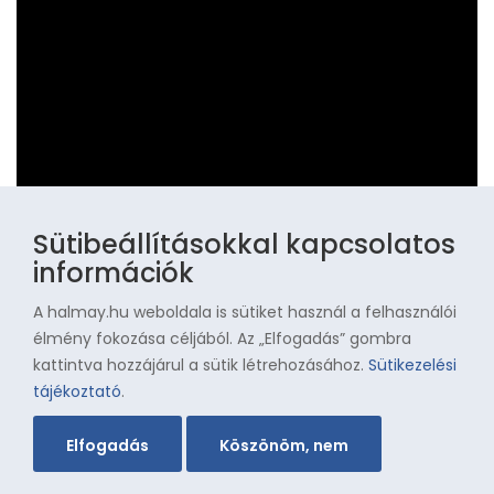
Sütibeállításokkal kapcsolatos
információk
A halmay.hu weboldala is sütiket használ a felhasználói
Az Aranycsapat elfeledett legendái
élmény fokozása céljából. Az „Elfogadás” gombra
kattintva hozzájárul a sütik létrehozásához.
Sütikezelési
tájékoztató
.
Elfogadás
Köszönöm, nem