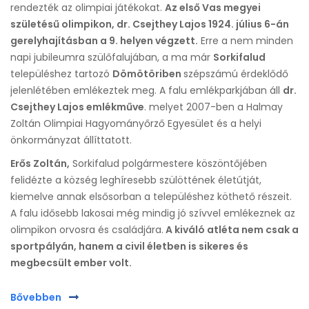
rendezték az olimpiai játékokat.
Az első Vas megyei
születésű olimpikon, dr. Csejthey Lajos 1924. július 6-án
gerelyhajításban a 9. helyen végzett.
Erre a nem minden
napi jubileumra szülőfalujában, a ma már
Sorkifalud
településhez tartozó
Dömötöriben
szépszámú érdeklődő
jelenlétében emlékeztek meg. A falu emlékparkjában áll
dr.
Csejthey Lajos emlékműve
. melyet 2007-ben a Halmay
Zoltán Olimpiai Hagyományőrző Egyesület és a helyi
önkormányzat állíttatott.
Erős Zoltán,
Sorkifalud polgármestere köszöntőjében
felidézte a község leghíresebb szülöttének életútját,
kiemelve annak elsősorban a településhez köthető részeit.
A falu idősebb lakosai még mindig jó szívvel emlékeznek az
olimpikon orvosra és családjára.
A kiváló atléta nem csak a
sportpályán, hanem a civil életben is sikeres és
megbecsült ember volt.
Bővebben