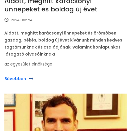
Áldott, meghitt karácsonyi
ünnepeket és boldog új évet
2024 Dec 24
Áldott, meghitt karácsonyi ünnepeket és örömöben
gazdag, békés, boldog új évet kívánunk minden kedves
tagtársunknak és családjának, valamint honlapunkat
látogató olvasóinknak!
az egyesület elnöksége
Bővebben