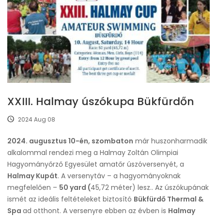
XXIII. Halmay úszókupa Bükfürdőn
2024 Aug 08
2024. augusztus 10-én, szombaton
már huszonharmadik
alkalommal rendezi meg a Halmay Zoltán Olimpiai
Hagyományőrző Egyesület amatőr úszóversenyét, a
Halmay Kupát
. A versenytáv – a hagyományoknak
megfelelően –
50 yard (
45,72 méter) lesz.. Az úszókupának
ismét az ideális feltételeket biztosító
Bükfürdő Thermal &
Spa
ad otthont. A versenyre ebben az évben is
Halmay