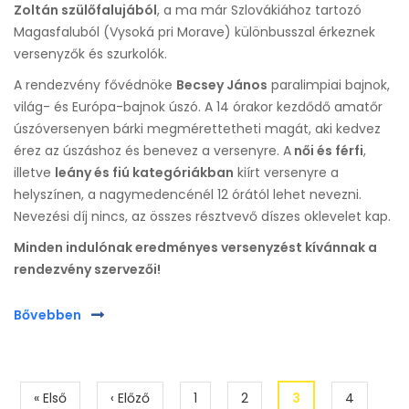
Zoltán szülőfalujából
, a ma már Szlovákiához tartozó
Magasfaluból (Vysoká pri Morave) különbusszal érkeznek
versenyzők és szurkolók.
A rendezvény fővédnöke
Becsey János
paralimpiai bajnok,
világ- és Európa-bajnok úszó. A 14 órakor kezdődő amatőr
úszóversenyen bárki megmérettetheti magát, aki kedvez
érez az úszáshoz és benevez a versenyre. A
női és férfi
,
illetve
leány és fiú kategóriákban
kiírt versenyre a
helyszínen, a nagymedencénél 12 órától lehet nevezni.
Nevezési díj nincs, az összes résztvevő díszes oklevelet kap.
Minden indulónak eredményes versenyzést kívánnak a
rendezvény szervezői!
Bővebben
Oldalszámozás
Első
« Első
Előző
‹ Előző
Page
1
Page
2
Jelenlegi
3
Page
4