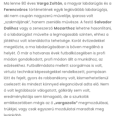
Ma lenne 80 éves
Varga Zoltán
, a magyar labdarúgás és a
Ferencváros
történetének egyik legkiválóbb labdarúgója,
aki nem csupán nagyszerű művelője, iparosa volt
„szakmájának”, hanem zseniális művésze. A festő
Salvador
Dalihoz
vagy a zeneszerző
Mozarthoz
lehetne hasonlítani,
ő a labdarúgást művelte a legmagasabb szinten, ehhez a
játékhoz volt istenáldotta tehetsége. Korát évtizedekkel
megelőzte, a ma labdarúgásában is bőven megállná a
helyét. Ő már a hatvanas évek futballközegében is profi
módon gondolkodott, profi módon állt a munkához, az
edzésekhez. Futballimádata mellett szorgalmas is volt,
virtuóz technikai képességekkel rendelkezett, pompásan
lőtt és fejelt, gyors és robbanékony volt, kiismerhetetlenül
cselezett és mindezt könnyed eleganciával adta elő. Nem
ő volt legtöbbször válogatott, gólkirály sem volt,
eredménylistája sem kimagasló, de a szurkolók
emlékezetében mégis az ő
„vargazolis”
megmozdulásai,
trükkjei, vagy csak egyszerű mozdulatai maradtak meg
leginkább.