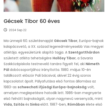
Gécsek Tibor 60 éves
2024 Sep 22
Ma ünnepli 60.
születésnapját
Gécsek Tibor
, Európa-bajnok
kalapácsvető, a XX. század legeredményesebb Vas megyei
atlétája. egyesületünk alapító tagja. A
Szentgotthárdon
született atléta tehetségére
Hollósy Tibor
, a Savaria
Szakközépiskola testnevelő tanára figyelt fel, aki
Németh
Pál
dobócsoportjához irányította. 1980. május 10-én
találkozott először Pali bácsival, akivel 22 évig szoros
kapcsolatot ápolt. Pályafutása első fontos állomása az
1983-as
schwechati ifjúsági Európa-bajnokság
volt,
amelyen meglepetésre hatodik lett. 1986-ban megnyerte
első felnőtt bajnokságát, olyan nagynevű versenyzők, mint
Vida, Szitás
és
Sinka
előtt. 1987-ben,
Rómában
élete első