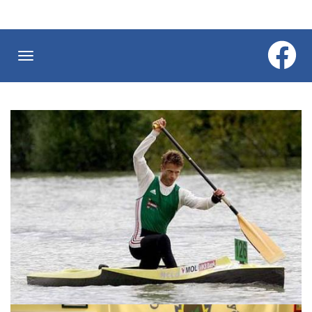
Ugrás
a
tartalomra