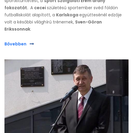
sportkitüntetést, a
Sport Szolgálati Érem arany
fokozatát.
A
cecei
születésű sportember svéd földön
futballiskolát alapított, a
Karlskoga
együttesénél edzője
volt a későbbi világhírű trénernek,
Sven-Göran
Erikssonnak
.
Bővebben