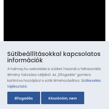
Sütibeállításokkal kapcsolatos
információk
A halmay.hu weboldala is sütiket használ a felhasználói
élmény fokozása céljából. Az „Elfogadás” gombra
Szarka Zoltán portré
kattintva hozzájárul a sütik létrehozásához.
Sütikezelési
tájékoztató
.
Elfogadás
Köszönöm, nem