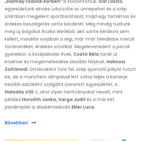
„Halmay családi körben”
is köszöntöttük.
Gál László
,
egyesületünk elnöke üdvözölte az ünnepeltet és a szép
számban megjelent sportbarátokat, majd egy tartalmas és
érdekes beszélgetés vette kezdetét. Még mindig tudtunk
meg új dolgokat Rozika életéből, akit szinte kérdezni sem
kellett, mesélte sorjában a régi, már-már feledésbe merült
történetéket, érdekes sztorikat. Megelevenedett a pecöli
gyerekkor, a középiskolás évek,
Csató Béla
tanár úr
intelmei és megismerkedése későbbi férjével,
Halmosi
Zoltánnal
. Üstökösként tűnt fel, szép sportolói pályát futott
be, de a müncheni olimpiával lett volna teljes a karrierje.
Később edzőként szolgálta szeretett egyesületét, a
Haladás VSE
-t, ahol olyan tanítványokat nevelt, mint
például
Horváth Janka, Varga Judit
és a már két
paralimpián is diadalmaskodó
Ekler Luca
.
Bővebben