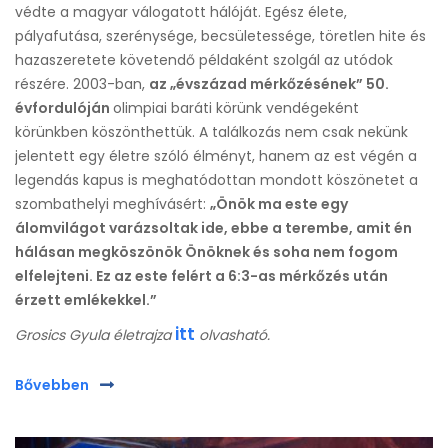
védte a magyar válogatott hálóját. Egész élete,
pályafutása, szerénysége, becsületessége, töretlen hite és
hazaszeretete követendő példaként szolgál az utódok
részére. 2003-ban,
az „évszázad mérkőzésének” 50.
évfordulóján
olimpiai baráti körünk vendégeként
körünkben köszönthettük. A találkozás nem csak nekünk
jelentett egy életre szóló élményt, hanem az est végén a
legendás kapus is meghatódottan mondott köszönetet a
szombathelyi meghívásért:
„Önök ma este egy
álomvilágot varázsoltak ide, ebbe a terembe, amit én
hálásan megköszönök Önöknek és soha nem fogom
elfelejteni. Ez az este felért a 6:3-as mérkőzés után
érzett emlékekkel.”
itt
Grosics Gyula életrajza
olvasható.
Bővebben