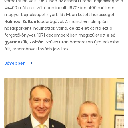
verhetetlen volt. 1969-ben az athéni Európa-bajnokságon a
4x400 méteres váltóban indult. 1970-ben 400 méteren
magyar bajnokságot nyert. 1971-ben kötött házasságot
Halmosi Zoltán
labdarúgóval. A müncheni olimpián
házaspárként indulhattak volna, de az élet átírta ezt a
forgatókönyvet. 1971 decemberében megszületett
első
gyermekük, Zoltán.
Szülés után hamarosan újra edzésbe
állt, eredményei tovább javultak.
Bővebben