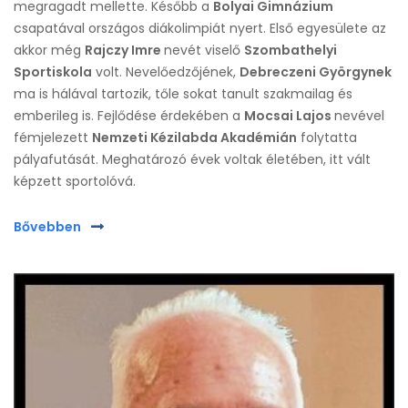
megragadt mellette. Később a
Bolyai Gimnázium
csapatával országos diákolimpiát nyert. Első egyesülete az
akkor még
Rajczy Imre
nevét viselő
Szombathelyi
Sportiskola
volt. Nevelőedzőjének,
Debreczeni Györgynek
ma is hálával tartozik, tőle sokat tanult szakmailag és
emberileg is. Fejlődése érdekében a
Mocsai Lajos
nevével
fémjelezett
Nemzeti Kézilabda Akadémián
folytatta
pályafutását. Meghatározó évek voltak életében, itt vált
képzett sportolóvá.
Bővebben