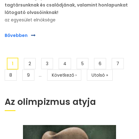
tagtársunknak és családjának, valamint honlapunkat
látogató olvasóinknak!
az egyesület elnöksége
Bővebben
Oldalszámozás
Jelenlegi
1
Page
2
Page
3
Page
4
Page
5
Page
6
Page
7
oldal
Page
8
Page
9
…
Következő
Következő ›
Utolsó
Utolsó »
oldal
oldal
Az olimpizmus atyja