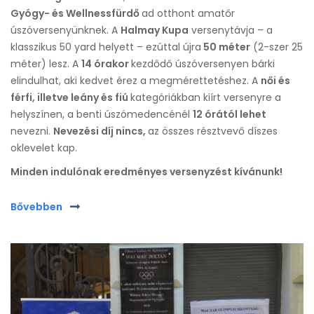
Gyógy- és Wellnessfürdő
ad otthont amatőr
úszóversenyünknek. A
Halmay Kupa
versenytávja – a
klasszikus 50 yard helyett – ezúttal újra
50 méter
(2-szer 25
méter) lesz. A
14 órakor
kezdődő úszóversenyen bárki
elindulhat, aki kedvet érez a megmérettetéshez. A
női és
férfi, illetve leány és fiú
kategóriákban kiírt versenyre a
helyszínen, a benti úszómedencénél
12 órától lehet
nevezni.
Nevezési díj nincs,
az összes résztvevő díszes
oklevelet kap.
Minden indulónak eredményes versenyzést kívánunk!
Bővebben