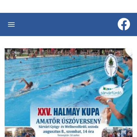
Ugrás
a
tartalomra