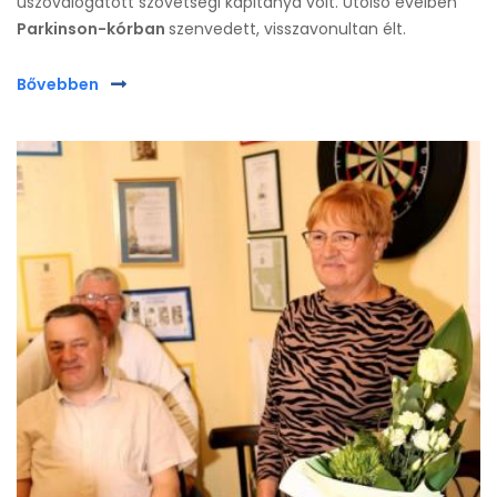
úszóválogatott szövetségi kapitánya volt. Utolsó éveiben
Parkinson-kórban
szenvedett, visszavonultan élt.
Bővebben