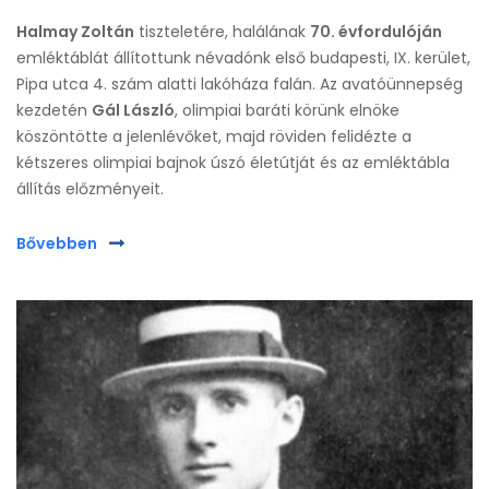
Halmay Zoltán
tiszteletére, halálának
70. évfordulóján
emléktáblát állítottunk névadónk első budapesti, IX. kerület,
Pipa utca 4. szám alatti lakóháza falán. Az avatóünnepség
kezdetén
Gál László
, olimpiai baráti körünk elnöke
köszöntötte a jelenlévőket, majd röviden felidézte a
kétszeres olimpiai bajnok úszó életútját és az emléktábla
állítás előzményeit.
Bővebben