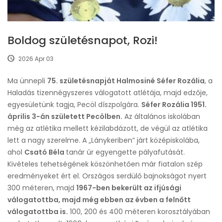
Boldog születésnapot, Rozi!
2026 Apr 03
Ma ünnepli
75. születésnapját Halmosiné Séfer Rozália
, a
Haladás tizennégyszeres válogatott atlétája, majd edzője,
egyesületünk tagja, Pecöl díszpolgára.
Séfer Rozália 1951.
április 3-án született Pecölben.
Az általános iskolában
még az atlétika mellett kézilabdázott, de végül az atlétika
lett a nagy szerelme. A „Lánykeriben” járt középiskolába,
ahol
Csató Béla
tanár úr egyengette pályafutását.
Kivételes tehetségének köszönhetően már fiatalon szép
eredményeket ért el. Országos serdülő bajnokságot nyert
300 méteren, majd
1967-ben bekerült az ifjúsági
válogatottba, majd még ebben az évben a felnőtt
válogatottba is.
100, 200 és 400 méteren korosztályában