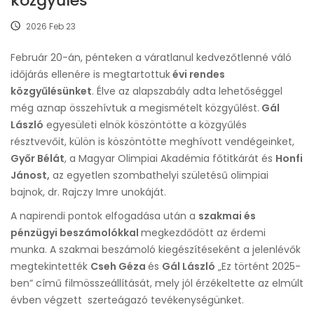
közgyűlés
2026 Feb 23
Február 20-án, pénteken a váratlanul kedvezőtlenné váló
időjárás ellenére is megtartottuk
évi rendes
közgyűlésünket
. Élve az alapszabály adta lehetőséggel
még aznap összehívtuk a megismételt közgyűlést.
Gál
László
egyesületi elnök köszöntötte a közgyűlés
résztvevőit, külön is köszöntötte meghívott vendégeinket,
Győr Bélát
, a Magyar Olimpiai Akadémia főtitkárát és
Honfi
Jánost,
az egyetlen szombathelyi születésű olimpiai
bajnok, dr. Rajczy Imre unokáját.
A napirendi pontok elfogadása után a
szakmai és
pénzügyi beszámolókkal
megkezdődött az érdemi
munka. A szakmai beszámoló kiegészítéseként a jelenlévők
megtekintették
Cseh Géza
és
Gál László
„Ez történt 2025-
ben” című filmösszeállítását, mely jól érzékeltette az elmúlt
évben végzett szerteágazó tevékenységünket.