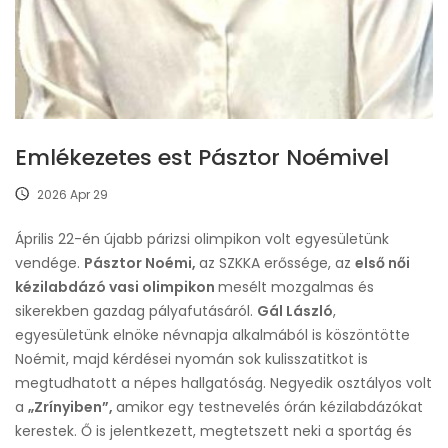
Emlékezetes est Pásztor Noémivel
2026 Apr 29
Április 22-én újabb párizsi olimpikon volt egyesületünk
vendége.
Pásztor Noémi,
az SZKKA erőssége, az
első női
kézilabdázó vasi olimpikon
mesélt mozgalmas és
sikerekben gazdag pályafutásáról.
Gál László
,
egyesületünk elnöke névnapja alkalmából is köszöntötte
Noémit, majd kérdései nyomán sok kulisszatitkot is
megtudhatott a népes hallgatóság. Negyedik osztályos volt
a
„Zrínyiben”,
amikor egy testnevelés órán kézilabdázókat
kerestek. Ő is jelentkezett, megtetszett neki a sportág és