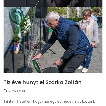
Tíz éve hunyt el Szarka Zoltán
2026 Apr 18
Szinte hihetetlen, hogy már egy évtizede nincs köztünk