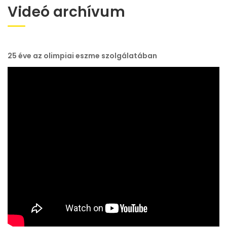
Videó archívum
25 éve az olimpiai eszme szolgálatában