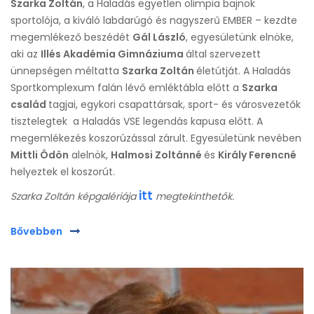
Szarka Zoltán
, a Haladás egyetlen olimpia bajnok
sportolója, a kiváló labdarúgó és nagyszerű EMBER – kezdte
megemlékező beszédét
Gál László
, egyesületünk elnöke,
aki az
Illés Akadémia Gimnáziuma
által szervezett
ünnepségen méltatta
Szarka Zoltán
életútját. A Haladás
Sportkomplexum falán lévő emléktábla előtt a
Szarka
család
tagjai, egykori csapattársak, sport- és városvezetők
tisztelegtek a Haladás VSE legendás kapusa előtt. A
megemlékezés koszorúzással zárult. Egyesületünk nevében
Mittli Ödön
alelnök,
Halmosi Zoltánné
és
Király Ferencné
helyeztek el koszorút.
itt
Szarka Zoltán képgalériája
megtekinthetők.
Bővebben