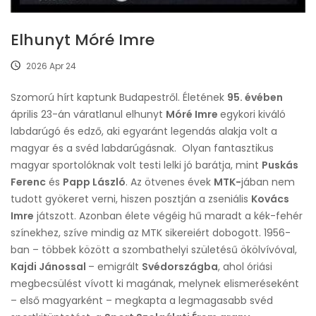
Elhunyt Móré Imre
2026 Apr 24
Szomorú hírt kaptunk Budapestről. Életének
95. évében
április 23-án váratlanul elhunyt
Móré Imre
egykori kiváló
labdarúgó és edző, aki egyaránt legendás alakja volt a
magyar és a svéd labdarúgásnak. Olyan fantasztikus
magyar sportolóknak volt testi lelki jó barátja, mint
Puskás
Ferenc
és
Papp László
. Az ötvenes évek
MTK-
jában nem
tudott gyökeret verni, hiszen posztján a zseniális
Kovács
Imre
játszott. Azonban élete végéig hű maradt a kék-fehér
színekhez, szíve mindig az MTK sikereiért dobogott. 1956-
ban – többek között a szombathelyi születésű ökölvívóval,
Kajdi Jánossal
– emigrált
Svédországba
, ahol óriási
megbecsülést vívott ki magának, melynek elismeréseként
– első magyarként – megkapta a legmagasabb svéd