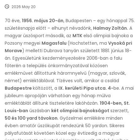
2026 May 20
70 éve,
1956. május 20-án
, Budapesten – egy hónappal 75.
születésnapja előtt – elhunyt névadónk,
Halmay Zoltán.
A
magyar úszósport második, az
MTK
első olimpiai bajnoka a
Pozsony megyei
Magasfalu
(Hochstetten, ma
Vysoká pri
Morave
) melletti Dubrava tanyán született 1881. június 18-
án. Egyesületünk kezdeményezésére 2006-ban a falu
főterén a település önkormányzatával közösen
emlékművet állítottunk háromnyelvű (magyar, szlovák,
német) emléktáblával. Tízéves volt, amikor a család
Budapestre
költözött, a
IX. kerületi Pipa utca. 4-
be. A mai
jubileum apropóján várhatóan egy hónap múlva
emléktáblát állítunk tiszteletére lakóházán.
1904-ben, St.
Louis-ban
úszásban
két olimpiai bajnokságot
szerzett,
50 és 100 yard távokon
. Győzelmei emlékére minden
évben amatőr úszókupát rendezünk 50 yardon. Sikeres
pályafutását követően közel egy évtizedig a magyar