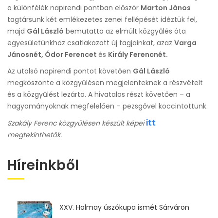
a különfélék napirendi pontban először
Marton János
tagtársunk két emlékezetes zenei fellépését idéztük fel,
majd
Gál László
bemutatta az elmúlt közgyűlés óta
egyesületünkhöz csatlakozott új tagjainkat, azaz
Varga
Jánosnét, Ódor Ferencet
és
Király Ferencnét.
Az utolsó napirendi pontot követően
Gál László
megköszönte a közgyűlésen megjelenteknek a részvételt
és a közgyűlést lezárta. A hivatalos részt követően – a
hagyományoknak megfelelően – pezsgővel koccintottunk.
itt
Szakály Ferenc közgyűlésen készült képei
megtekinthetők.
Híreinkből
XXV. Halmay úszókupa ismét Sárváron