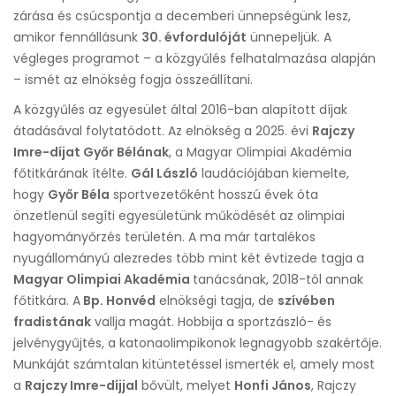
zárása és csúcspontja a decemberi ünnepségünk lesz,
amikor fennállásunk
30. évfordulóját
ünnepeljük. A
végleges programot – a közgyűlés felhatalmazása alapján
– ismét az elnökség fogja összeállítani.
A közgyűlés az egyesület által 2016-ban alapított díjak
átadásával folytatódott. Az elnökség a 2025. évi
Rajczy
Imre-díjat Győr Bélának
, a Magyar Olimpiai Akadémia
főtitkárának ítélte.
Gál László
laudációjában kiemelte,
hogy
Győr Béla
sportvezetőként hosszú évek óta
önzetlenül segíti egyesületünk működését az olimpiai
hagyományőrzés területén. A ma már tartalékos
nyugállományú alezredes több mint két évtizede tagja a
Magyar Olimpiai Akadémia
tanácsának, 2018-tól annak
főtitkára. A
Bp. Honvéd
elnökségi tagja, de
szívében
fradistának
vallja magát. Hobbija a sportzászló- és
jelvénygyűjtés, a katonaolimpikonok legnagyobb szakértője.
Munkáját számtalan kitüntetéssel ismerték el, amely most
a
Rajczy Imre-díjjal
bővült, melyet
Honfi János
, Rajczy