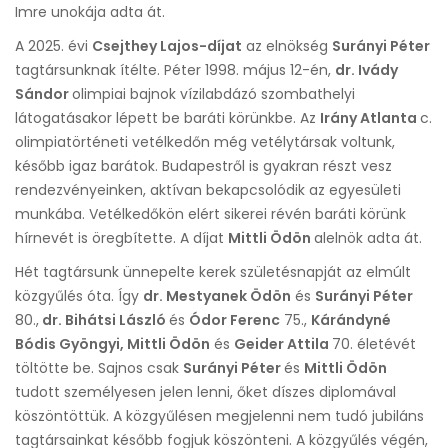
Imre unokája adta át.
A 2025. évi
Csejthey Lajos-díjat
az elnökség
Surányi Péter
tagtársunknak ítélte. Péter 1998. május 12-én,
dr. Ivády
Sándor
olimpiai bajnok vízilabdázó szombathelyi
látogatásakor lépett be baráti körünkbe. Az
Irány Atlanta
c.
olimpiatörténeti vetélkedőn még vetélytársak voltunk,
később igaz barátok. Budapestről is gyakran részt vesz
rendezvényeinken, aktívan bekapcsolódik az egyesületi
munkába. Vetélkedőkön elért sikerei révén baráti körünk
hírnevét is öregbítette. A díjat
Mittli Ödön
alelnök adta át.
Hét tagtársunk ünnepelte kerek születésnapját az elmúlt
közgyűlés óta. Így
dr. Mestyanek Ödön
és
Surányi Péter
80.,
dr. Bihátsi László
és
Ódor Ferenc
75.,
Kárándyné
Bódis Gyöngyi, Mittli Ödön
és
Geider Attila
70. életévét
töltötte be. Sajnos csak
Surányi Péter
és
Mittli Ödön
tudott személyesen jelen lenni, őket díszes diplomával
köszöntöttük. A közgyűlésen megjelenni nem tudó jubiláns
tagtársainkat később fogjuk köszönteni. A közgyűlés végén,