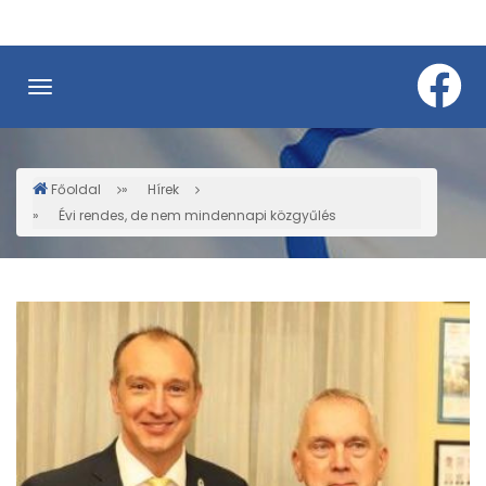
Ugrás
a
tartalomra
Főoldal
Hírek
Morzsa
Évi rendes, de nem mindennapi közgyűlés