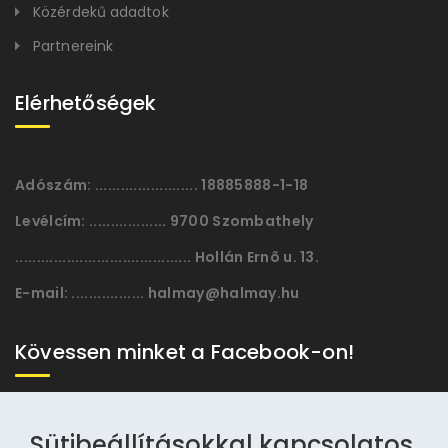
Közérdekű adadtok
Partnereink
Elérhetőségek
Adószám:
........................ 18885888-1-18
Levélcím:
.................. 9700 Szombathely
......................................... Hollán Ernõ u. 13.
E-mail:
................. halmay@halmay.hu
Kövessen minket a Facebook-on!
Sütibeállításokkal kapcsolatos