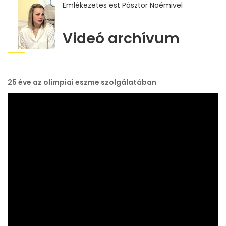
Emlékezetes est Pásztor Noémivel
Videó archívum
25 éve az olimpiai eszme szolgálatában