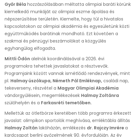
Győr Béla
hozzászólásában méltatta olimpiai baráti körünk
kiemelkedő munkáját az olimpiai eszme ápolása és
népszerűsítése területén. Kiemelte, hogy túl a hivatalos
kapcsolatokon az olimpiai akadémia és egyesületünk közti
együttműködés barátinak mondható. Ezt követően a
szakmai és pénzügyi beszámolókat a közgyűlés
egyhangúlag elfogadta.
Mittli Ödön
alelnök koordinálásával a 2026. évi
programokra tehettek javaslatokat a résztvevők.
Programjaink között vannak ismétlődő rendezvények, mint
pl.
Halmay úszókupa, Németh Pál Emléknap,
családi nap,
tekeverseny, részvétel a
Magyar Olimpiai Akadémia
vándorgyűlésein, megemlékezések
Halmay Zoltánra
szülőhelyén és a
Farkasréti temetőben.
Mellettük az ötletbörze keretében több programra érkezett
javaslat: olimpikon sportolók meghívása, emléktábla állítás
Halmay Zoltán
lakóházán, emlékezés
dr. Rajczy Imrére
a
kardcsapat berlini győzelmének 90. évfordulóján. Az év