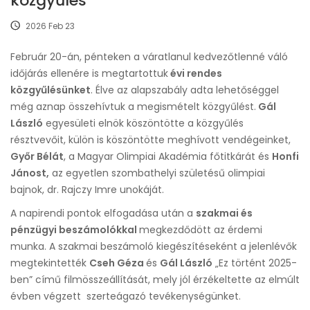
közgyűlés
2026 Feb 23
Február 20-án, pénteken a váratlanul kedvezőtlenné váló
időjárás ellenére is megtartottuk
évi rendes
közgyűlésünket
. Élve az alapszabály adta lehetőséggel
még aznap összehívtuk a megismételt közgyűlést.
Gál
László
egyesületi elnök köszöntötte a közgyűlés
résztvevőit, külön is köszöntötte meghívott vendégeinket,
Győr Bélát
, a Magyar Olimpiai Akadémia főtitkárát és
Honfi
Jánost,
az egyetlen szombathelyi születésű olimpiai
bajnok, dr. Rajczy Imre unokáját.
A napirendi pontok elfogadása után a
szakmai és
pénzügyi beszámolókkal
megkezdődött az érdemi
munka. A szakmai beszámoló kiegészítéseként a jelenlévők
megtekintették
Cseh Géza
és
Gál László
„Ez történt 2025-
ben” című filmösszeállítását, mely jól érzékeltette az elmúlt
évben végzett szerteágazó tevékenységünket.