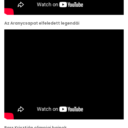
Az Aranycsapat elfeledett legendái
Pars Krisztián olimpiai bajnok