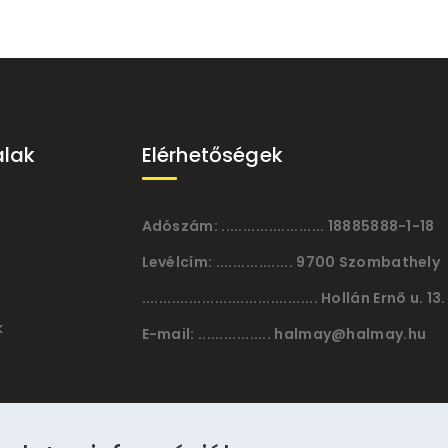
alak
Elérhetőségek
Adószám:
........................ 18885888-1-18
Levélcím:
.................. 9700 Szombathely
......................................... Hollán Ernõ u. 13.
k
E-mail:
................. halmay@halmay.hu