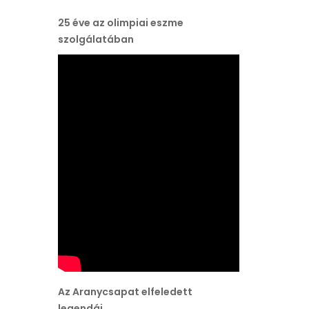
25 éve az olimpiai eszme
szolgálatában
Az Aranycsapat elfeledett
legendái