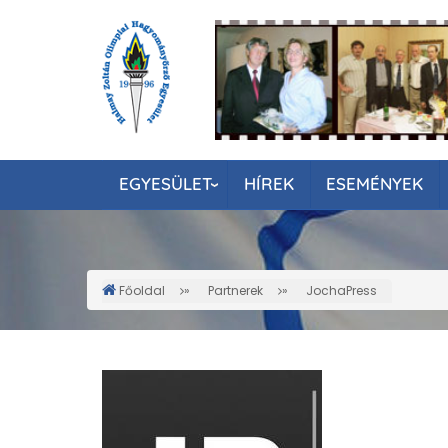
Ugrás
a
tartalomra
EGYESÜLET
HÍREK
ESEMÉNYEK
Főoldal
Partnerek
JochaPress
Morzsa