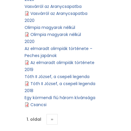
Vasvárról az Aranycsapatba
Vasvárról az Aranycsapatba
2020
Olimpia magyarok nélkül
Olimpia magyarok nélkül
2020
Az elmaradt olimpiák története –
Peches japánok
Az elmaradt olimpiák története
2019
Tóth II József, a csepeli legenda
Tóth II József, a csepeli legenda
2018
Egy körmendi fiú három kívánsága
Csancsi
Oldalszámozás
1. oldal
Következő
››
oldal