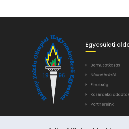
Egyesületi old
Bemutatkozás
Névadónkról
Elnökség
Közérdekű adadto
Partnereink