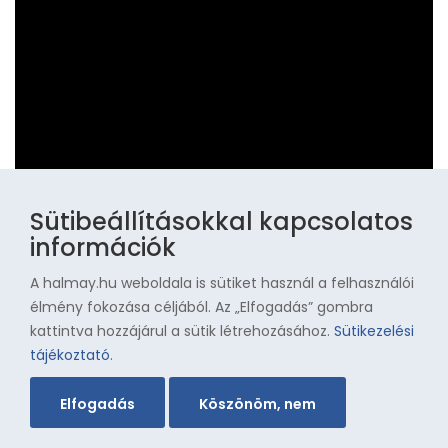
Sütibeállításokkal kapcsolatos
információk
A halmay.hu weboldala is sütiket használ a felhasználói
élmény fokozása céljából. Az „Elfogadás” gombra
kattintva hozzájárul a sütik létrehozásához.
Sütikezelési
Tanulmányok
tájékoztató
.
Elfogadás
Köszönöm, nem
Ezen az oldalon érhetik el tanulmányainkat. Az oldal