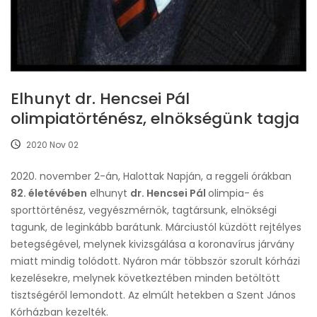
Elhunyt dr. Hencsei Pál
olimpiatörténész, elnökségünk tagja
2020 Nov 02
2020. november 2-án, Halottak Napján, a reggeli órákban
82. életévében
elhunyt
dr. Hencsei Pál
olimpia- és
sporttörténész, vegyészmérnök, tagtársunk, elnökségi
tagunk, de leginkább barátunk. Márciustól küzdött rejtélyes
betegségével, melynek kivizsgálása a koronavírus járvány
miatt mindig tolódott. Nyáron már többször szorult kórházi
kezelésekre, melynek következtében minden betöltött
tisztségéről lemondott. Az elmúlt hetekben a Szent János
Kórházban kezelték.