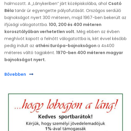
halmozott. A „Lánykeriben” járt középiskolába, ahol
Csató
Béla
tanár úr egyengette pályafutását. Országos serdülő
bajnokságot nyert 300 méteren, majd 1967-ben bekerült az
ifjúsági válogatottba.
100, 200 és 400 méteren
korosztályában verhetetlen volt.
Még ebben az évben
meghívót kapott a felnőtt válogatottba is, két évvel később
pedig indult az
athéni Európa-bajnokságon
a 4x400
méteres váltó tagjaként.
1970-ben 400 méteren magyar
bajnokságot nyert.
Bővebben