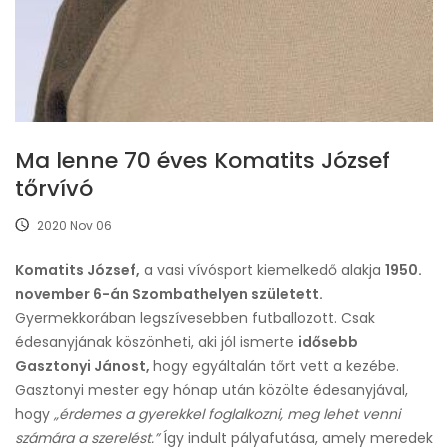
Ma lenne 70 éves Komatits József
tőrvívó
2020 Nov 06
Komatits József,
a vasi vívósport kiemelkedő alakja
1950.
november 6-án Szombathelyen született.
Gyermekkorában legszívesebben futballozott. Csak
édesanyjának köszönheti, aki jól ismerte
idősebb
Gasztonyi Jánost,
hogy egyáltalán tőrt vett a kezébe.
Gasztonyi mester egy hónap után közölte édesanyjával,
hogy
„érdemes a gyerekkel foglalkozni, meg lehet venni
számára a szerelést.”
Így indult pályafutása, amely meredek