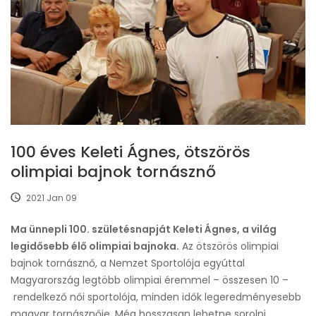
100 éves Keleti Ágnes, ötszörös
olimpiai bajnok tornásznő
2021 Jan 09
Ma ünnepli 100. születésnapját Keleti Ágnes, a világ
legidősebb élő olimpiai bajnoka.
Az ötszörös olimpiai
bajnok tornásznő, a Nemzet Sportolója egyúttal
Magyarország legtöbb olimpiai éremmel – összesen 10 –
rendelkező női sportolója, minden idők legeredményesebb
magyar tornásznője. Még hosszasan lehetne sorolni