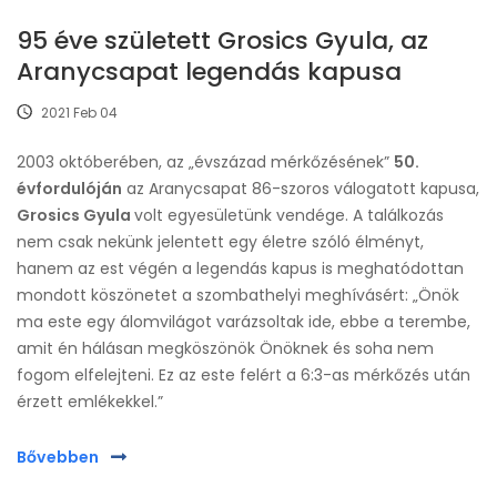
95 éve született Grosics Gyula, az
Aranycsapat legendás kapusa
2021 Feb 04
2003 októberében, az „évszázad mérkőzésének”
50.
évfordulóján
az Aranycsapat 86-szoros válogatott kapusa,
Grosics Gyula
volt egyesületünk vendége. A találkozás
nem csak nekünk jelentett egy életre szóló élményt,
hanem az est végén a legendás kapus is meghatódottan
mondott köszönetet a szombathelyi meghívásért: „Önök
ma este egy álomvilágot varázsoltak ide, ebbe a terembe,
amit én hálásan megköszönök Önöknek és soha nem
fogom elfelejteni. Ez az este felért a 6:3-as mérkőzés után
érzett emlékekkel.”
Bővebben