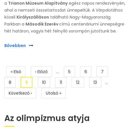
a
Trianon Múzeum Alapítvány
egész napos rendezvényén,
ahol a nemzeti összetartozást ünnepeltük. A Várpalotához
közeli
Királyszálláson
található Nagy-Magyarország
Parkban a
Második Ezerév
című centenáriumi ünnepségre
hét határon, vagyis hét felnyíló sorompón jutottunk be.
Bővebben
Oldalszámozás
Első
« Első
Előző
‹ Előző
…
Page
5
Page
6
Page
7
oldal
oldal
Page
8
Jelenlegi
9
Page
10
Page
11
Page
12
Page
13
…
oldal
Következő
Következő ›
Utolsó
Utolsó »
oldal
oldal
Az olimpizmus atyja