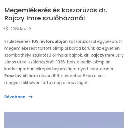
Megemlékezés és koszorúzás dr.
Rajczy Imre szülőházánál
2020 Nov 10
Születésének
109. évfordulóján
koszorúzással egybekötött
megemlékezést tartott olimpiai baráti körünk az egyetlen
szombathelyi születésű olimpiai bajnok,
dr. Rajczy Imre
Szily
János utcai szülőházánál. 1936-ban, a berlini olimpián
kardcsapatban olimpiai bajnokságot nyert sportember
Rasztovich Imre
néven 1911. november 8-án a vasi
megyeszékhelyen látta meg a napvilágot.
Bővebben