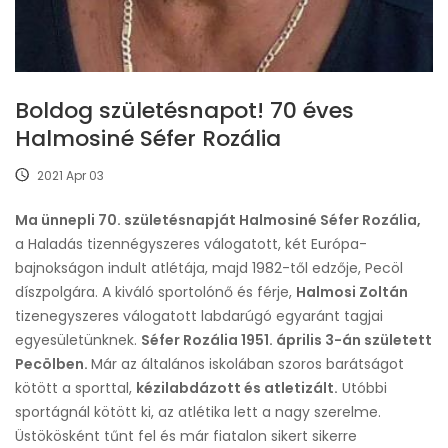
Boldog születésnapot! 70 éves
Halmosiné Séfer Rozália
2021 Apr 03
Ma ünnepli 70. születésnapját Halmosiné Séfer Rozália,
a Haladás tizennégyszeres válogatott, két Európa-
bajnokságon indult atlétája, majd 1982-től edzője, Pecöl
díszpolgára. A kiváló sportolónő és férje,
Halmosi Zoltán
tizenegyszeres válogatott labdarúgó egyaránt tagjai
egyesületünknek.
Séfer Rozália 1951. április 3-án született
Pecölben.
Már az általános iskolában szoros barátságot
kötött a sporttal,
kézilabdázott és atletizált.
Utóbbi
sportágnál kötött ki, az atlétika lett a nagy szerelme.
Üstökösként tűnt fel és már fiatalon sikert sikerre