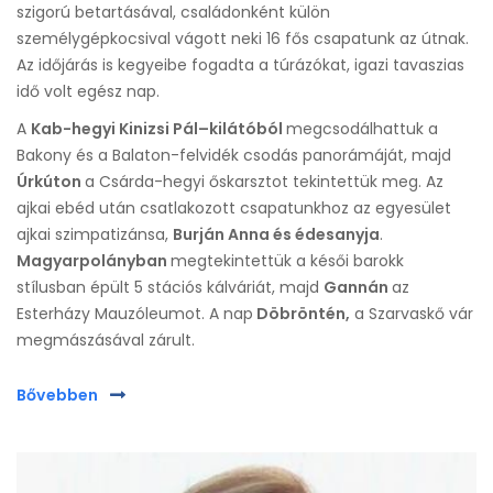
szigorú betartásával, családonként külön
személygépkocsival vágott neki 16 fős csapatunk az útnak.
Az időjárás is kegyeibe fogadta a túrázókat, igazi tavaszias
idő volt egész nap.
A
Kab-hegyi Kinizsi Pál–kilátóból
megcsodálhattuk a
Bakony és a Balaton-felvidék csodás panorámáját, majd
Úrkúton
a Csárda-hegyi őskarsztot tekintettük meg. Az
ajkai ebéd után csatlakozott csapatunkhoz az egyesület
ajkai szimpatizánsa,
Burján Anna és édesanyja
.
Magyarpolányban
megtekintettük a késői barokk
stílusban épült 5 stációs kálváriát, majd
Gannán
az
Esterházy Mauzóleumot. A nap
Döbröntén,
a Szarvaskő vár
megmászásával zárult.
Bővebben