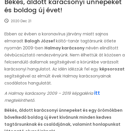
Békés, áldott karácsonyi ünnepeket
és boldog új évet!
2020 Dec 21
Ebben az évben a koronavírus járvány miatt sajnos
elmaradt
Balogh József
költő-tanár tagtársunk ötlete
nyomán 2009-ben
Halmay karácsony
névén elindított
óévbúcsúztató rendezvényünk. Nem élhettük át közösen a
felcsendülő dallamok segítségével a körünkbe varázsolt
karácsonyi hangulatot. Az idén idézzük fel egy
képsorozat
segítségével az elmúlt évek Halmay karácsonyainak
csodálatos hangulatát.
itt
A Halmay karácsony 2009 – 2019 képgaléria
megtekinthető.
Békés, áldott karácsonyi ünnepeket és egy örömökben
bővelkedő boldog új évet kívánunk minden kedves
tagtársunknak és családjának, valamint honlapunkat