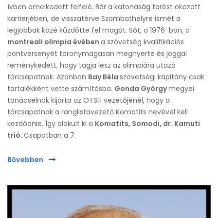
ívben emelkedett felfelé. Bár a katonaság törést okozott
karrierjében, de visszatérve Szombathelyre ismét a
legjobbak közé küzdötte fel magát. Sőt, a 1976-ban, a
montreali olimpia évében
a szövetség kvalifikációs
pontversenyét toronymagasan megnyerte és joggal
reménykedett, hogy tagja lesz az olimpiára utazó
tőrcsapatnak. Azonban
Bay Béla
szövetségi kapitány csak
tartalékként vette számításba.
Gonda György
megyei
tanácselnök kijárta az OTSH vezetőjénél, hogy a
tőrcsapatnak a ranglistavezető Komatits nevével kell
kezdődnie. Így alakult ki a
Komatits, Somodi, dr. Kamuti
trió.
Csapatban a 7.
Bővebben