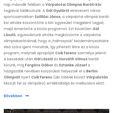
nap második felében a
Várpalotai Olimpiai Baráti Kör
tagjaival találkoztunk. A
Gál Gyuláról
elnevezett városi
sportcsarnokban
Szőllősi János
, a várpalotai olimpiai baráti
kör elnöke köszöntötte a két egyesület megjelent tagjait,
majd ismertette a közös programot. Ezt követően
Gál
László
, egyesületünk elnöke megköszönte a várpalotai
olimpiabarátoknak, hogy a „halmaysok” kezdeményezésére
első szóra igent mondtak, így jöhetett létre ez a közös
program, melynek apropóját
Csik Ferenc
személye jelenti.
A beszédek után
Gál László
és
Horváth Vilmos
baráti
körünk, míg
Forgács Gábor
és
Sztanke József
a
házigazdák nevében koszorúkat helyeztek el a
Berlini
Olimpiát
nyert
Csík Ferenc
(aki többek között
Várpalotán
készült fel az olimpiára) emléktáblája és mellszobra előtt.
Bővebben