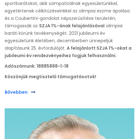
sportbarátokat, akik szimpatizálnak egyesületünkkel,
egyetértenek célkitűzéseinkkel az olimpiai eszme ápolása
és a Coubertini-gondolat népszerűsítése területén,
támogassák az
SZJA 1%-ának felajánlásával
olimpiai
baráti körünk tevékenységét. 2021 jubileumi év
egyesületünk életében, decemberben ünnepeljük
alapításunk 25. évfordulóját.
A felajánlott SZJA 1%-okat a
jubileumi év rendezvényeihez fogjuk felhasználni.
Adószámunk: 18885888-1-18
Köszönjük megtisztelő támogatásotok!
Bővebben