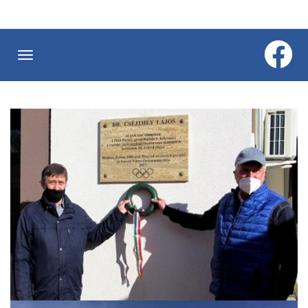
Ugrás
a
tartalomra