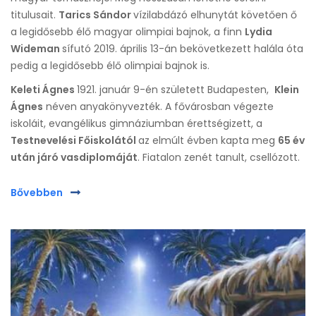
titulusait.
Tarics Sándor
vízilabdázó elhunytát követően ő
a legidősebb élő magyar olimpiai bajnok, a finn
Lydia
Wideman
sífutó 2019. április 13-án bekövetkezett halála óta
pedig a legidősebb élő olimpiai bajnok is.
Keleti Ágnes
1921. január 9-én született Budapesten,
Klein
Ágnes
néven anyakönyvezték. A fővárosban végezte
iskoláit, evangélikus gimnáziumban érettségizett, a
Testnevelési Főiskolától
az elmúlt évben kapta meg
65 év
után járó vasdiplomáját
. Fiatalon zenét tanult, csellózott.
Bővebben