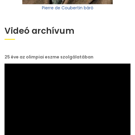
Pierre de Coubertin báró
Videó archívum
25 éve az olimpiai eszme szolgálatában