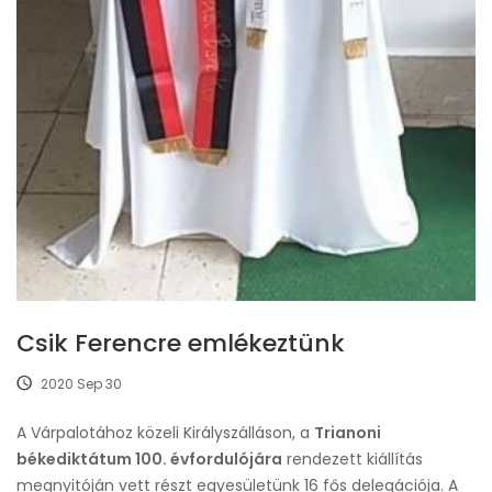
Csik Ferencre emlékeztünk
2020 Sep 30
A Várpalotához közeli Királyszálláson, a
Trianoni
békediktátum 100. évfordulójára
rendezett kiállítás
megnyitóján vett részt egyesületünk 16 fős delegációja. A