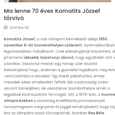
Ma lenne 70 éves Komatits József
tőrvívó
2020 Nov 06
Komatits József,
a vasi vívósport kiemelkedő alakja
1950.
november 6-án Szombathelyen született.
Gyermekkorában
legszívesebben futballozott. Csak édesanyjának köszönheti, a
jól ismerte
idősebb
Gasztonyi Jánost,
hogy egyáltalán tőrt 
a kezébe. Gasztonyi mester egy hónap után közölte
édesanyjával, hogy
„érdemes a gyerekkel foglalkozni, meg leh
venni számára a szerelést.”
Így indult pályafutása, amely
meredek ívben emelkedett felfelé. Bár a katonaság törést
okozott karrierjében, de visszatérve Szombathelyre ismét a
legjobbak közé küzdötte fel magát. Sőt, a 1976-ban, a
montre
olimpia évében
a szövetség kvalifikációs pontversenyét
toronymagasan megnyerte és joggal reménykedett, hogy ta
lesz az olimpiára utazó tőrcsapatnak. Azonban
Bay Béla