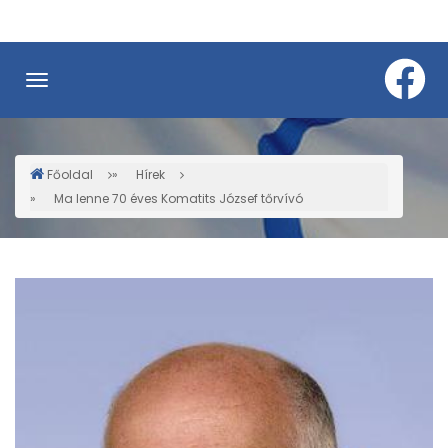
Ugrás
a
tartalomra
Főoldal
Hírek
Morzsa
Ma lenne 70 éves Komatits József tőrvívó