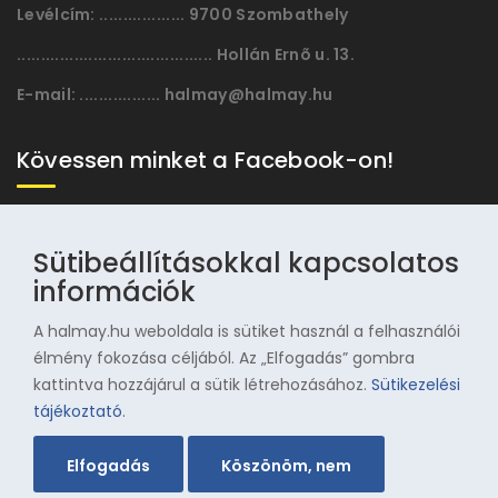
Levélcím:
.................. 9700 Szombathely
......................................... Hollán Ernõ u. 13.
E-mail:
................. halmay@halmay.hu
Kövessen minket a Facebook-on!
Sütibeállításokkal kapcsolatos
információk
A halmay.hu weboldala is sütiket használ a felhasználói
élmény fokozása céljából. Az „Elfogadás” gombra
kattintva hozzájárul a sütik létrehozásához.
Sütikezelési
© 1996-2025 Halmay Zoltán Olimpiai Hagyományörző
tájékoztató
.
Egyesület
Elfogadás
Köszönöm, nem