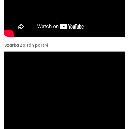
Szarka Zoltán portré