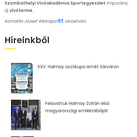
Szombathelyi Vívóakadémia Sportegyesület
impozáns,
új
vívóterme.
itt
Komatits József életrajza
olvasható.
Híreinkből
XXV. Halmay úszókupa ismét Sárváron
Felavattuk Halmay Zoltán első
magyarországi emléktábláját