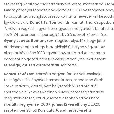
szövetségi kapitány csak tartalékként vette számításba.
Gon
György
megyei tanácselnök kijárta az OTSH vezetőjénél, hog
tőrcsapatnak a ranglistavezető Komatits nevével kell kezdődn
Így alakult ki a
Komatits, Somodi, dr. Kamuti trió.
Csapatban
7. helyen végzett, egyéniben egyedüli magyarként bejutott a 
közé. Ott azonban a sportág két kiváló szovjet képviselője,
Gyenyiszov
és
Romanykov
megakadályozták, hogy jobb
eredményt érjen el. Így is az előkelő 9. helyen végzett. Az
olimpiát követően 1983-ig versenyzett, majd Ausztriában
edzőként dolgozott hosszú évekig. Itthon „mellékállásban”
felesége, Zsuzsa
vállalkozásait segítette...
Komatits József
számára nagyon fontos volt családja,
feleségével és lányával harmonikusan, csendesen éltek.
Jóska makacs, kitartó, vert helyzetekből is talpra álló
sportoló volt. 57 éves korában súlyos betegség támadta
meg szervezetét, ezt a „csörtét” azonban sajnos nem
sikerült megnyernie.
2007. június 12-én elhunyt.
2020.
szeptember 25-től Komatits József nevét viseli a