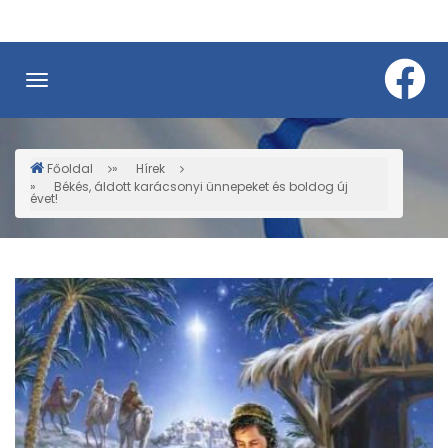
Ugrás
a
tartalomra
Főoldal
Hírek
Morzsa
Békés, áldott karácsonyi ünnepeket és boldog új
évet!