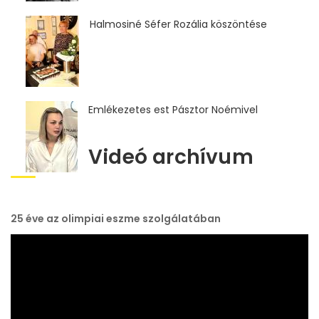
Halmosiné Séfer Rozália köszöntése
Emlékezetes est Pásztor Noémivel
Videó archívum
25 éve az olimpiai eszme szolgálatában