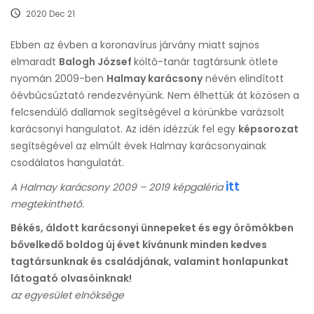
2020 Dec 21
Ebben az évben a koronavírus járvány miatt sajnos
elmaradt
Balogh József
költő-tanár tagtársunk ötlete
nyomán 2009-ben
Halmay karácsony
névén elindított
óévbúcsúztató rendezvényünk. Nem élhettük át közösen a
felcsendülő dallamok segítségével a körünkbe varázsolt
karácsonyi hangulatot. Az idén idézzük fel egy
képsorozat
segítségével az elmúlt évek Halmay karácsonyainak
csodálatos hangulatát.
itt
A Halmay karácsony 2009 – 2019 képgaléria
megtekinthető.
Békés, áldott karácsonyi ünnepeket és egy örömökben
bővelkedő boldog új évet kívánunk minden kedves
tagtársunknak és családjának, valamint honlapunkat
látogató olvasóinknak!
az egyesület elnöksége