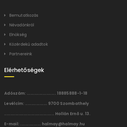
Bemutatkozás
Névadónkról
Elnökség
Közérdekű adadtok
Partnereink
Elérhetőségek
Adószám:
........................ 18885888-1-18
Levélcím:
.................. 9700 Szombathely
......................................... Hollán Ernõ u. 13.
E-mail:
................. halmay@halmay.hu