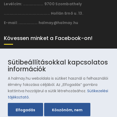
Levélcím:
.................. 9700 Szombathely
......................................... Hollán Ernõ u. 13.
E-mail:
................. halmay@halmay.hu
Kövessen minket a Facebook-on!
Sütibeállításokkal kapcsolatos
információk
A halmay.hu weboldala is sütiket használ a felhasználói
élmény fokozása céljából. Az „Elfogadás” gombra
kattintva hozzájárul a sütik létrehozásához.
Sütikezelési
© 1996-2025 Halmay Zoltán Olimpiai Hagyományörző
tájékoztató
.
Egyesület
Elfogadás
Köszönöm, nem