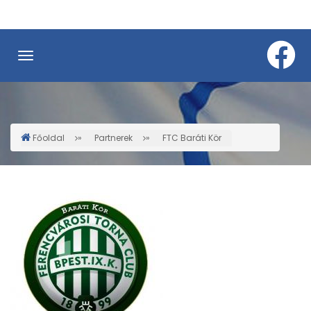
Ugrás
a
tartalomra
Főoldal
Partnerek
FTC Baráti Kör
Morzsa