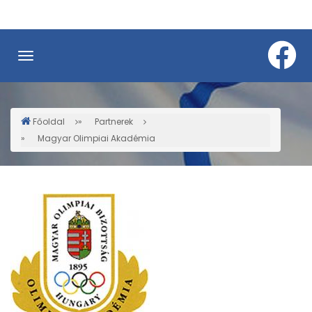
Ugrás
a
tartalomra
Főoldal
Partnerek
Morzsa
Magyar Olimpiai Akadémia