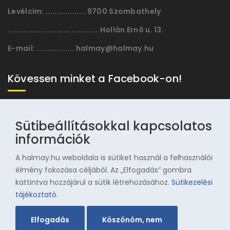
Levélcím:
.................. 9700 Szombathely
......................................... Hollán Ernõ u. 13.
E-mail:
................. halmay@halmay.hu
Kövessen minket a Facebook-on!
Sütibeállításokkal kapcsolatos
információk
A halmay.hu weboldala is sütiket használ a felhasználói
élmény fokozása céljából. Az „Elfogadás” gombra
kattintva hozzájárul a sütik létrehozásához.
Sütikezelési
© 1996-2025 Halmay Zoltán Olimpiai Hagyományörző
tájékoztató
.
Egyesület
Elfogadás
Köszönöm, nem