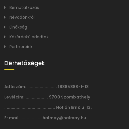
Bemutatkozás
Névadónkról
Elnökség
Közérdekű adadtok
Partnereink
Elérhetőségek
Adószám:
........................ 18885888-1-18
Levélcím:
.................. 9700 Szombathely
......................................... Hollán Ernõ u. 13.
E-mail:
................. halmay@halmay.hu