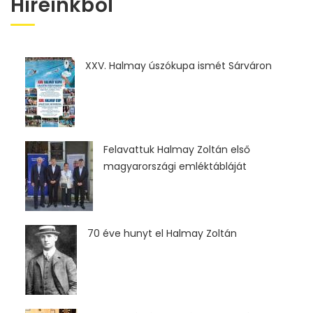
Híreinkből
XXV. Halmay úszókupa ismét Sárváron
Felavattuk Halmay Zoltán első
magyarországi emléktábláját
70 éve hunyt el Halmay Zoltán