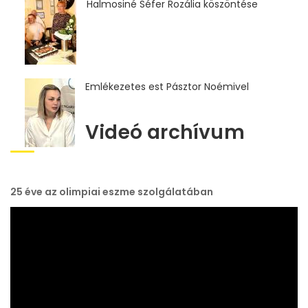
Halmosiné Séfer Rozália köszöntése
Emlékezetes est Pásztor Noémivel
Videó archívum
25 éve az olimpiai eszme szolgálatában