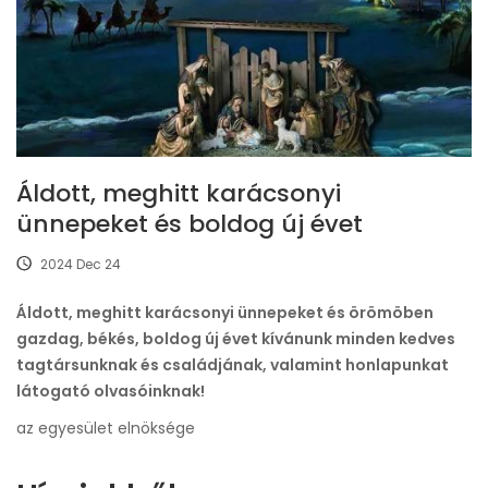
Áldott, meghitt karácsonyi
ünnepeket és boldog új évet
2024 Dec 24
Áldott, meghitt karácsonyi ünnepeket és örömöben
gazdag, békés, boldog új évet kívánunk minden kedves
tagtársunknak és családjának, valamint honlapunkat
látogató olvasóinknak!
az egyesület elnöksége