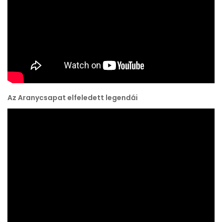
Az Aranycsapat elfeledett legendái