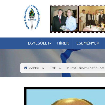
Ugrás
a
tartalomra
EGYESÜLET
HÍREK
ESEMÉNYEK
Főoldal
Hírek
Elhunyt Németh László Józs
Morzsa