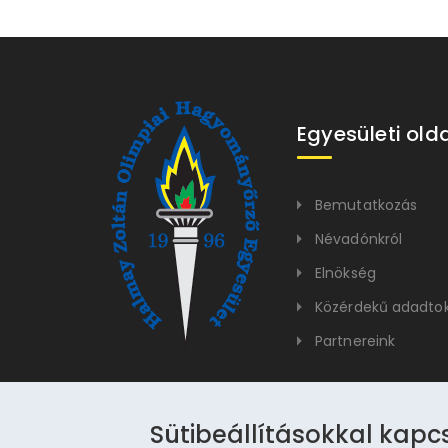
Egyesületi old
Bemutatkozás
Névadónkról
Elnökség
Közérdekű adadto
Partnereink
Sütibeállításokkal kapc