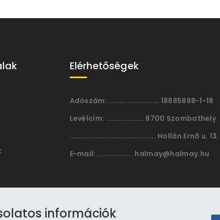
alak
Elérhetőségek
Adószám:
........................ 18885888-1-18
Levélcím:
.................. 9700 Szombathely
......................................... Hollán Ernõ u. 13.
k
E-mail:
................. halmay@halmay.hu
solatos információk