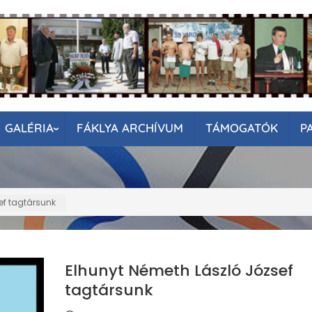
GALÉRIA
FÁKLYA ARCHÍVUM
TÁMOGATÓK
P
ef tagtársunk
Elhunyt Németh László József
tagtársunk