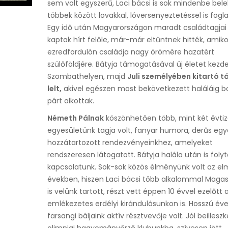
sem volt egyszerű, Laci bácsi is sok mindenbe belek
többek között lovakkal, lóversenyeztetéssel is fogla
Egy idő után Magyarországon maradt családtagja
kaptak hírt felőle, már-már eltűntnek hitték, amiko
ezredfordulón családja nagy örömére hazatért
szülőföldjére. Bátyja támogatásával új életet kezde
Szombathelyen, majd
Juli személyében kitartó t
lelt,
akivel egészen most bekövetkezett haláláig b
párt alkottak.
Németh Pálnak
köszönhetően több, mint két évtiz
egyesületünk tagja volt, fanyar humora, derűs eg
hozzátartozott rendezvényeinkhez, amelyeket
rendszeresen látogatott. Bátyja halála után is foly
kapcsolatunk. Sok-sok közös élményünk volt az el
években, hiszen Laci bácsi több alkalommal Maga
is velünk tartott, részt vett éppen 10 évvel ezelőtt 
emlékezetes erdélyi kirándulásunkon is. Hosszú éve
farsangi báljaink aktív résztvevője volt. Jól beillesz