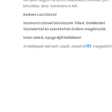
olimpiai hagyományőrző klubunkba, szívesen jött
körünkbe, ahol barátokra is lelt.
Kedves Laci bácsi!
Szomorú szívvel búcsúzunk Tőled. Emlékedet
tisztelettel és szeretettel örökre megőrizzük.
Isten veled, nyugodjál békében!
itt
Emlékképek Németh László Józsefről
megtekinth