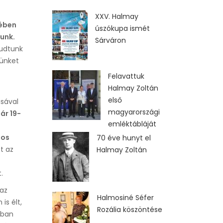
XXV. Halmay
vében
úszókupa ismét
unk.
Sárváron
tudtunk
nünket
Felavattuk
Halmay Zoltán
első
ásával
magyarországi
ár 19-
emléktábláját
n
jos
70 éve hunyt el
t az
Halmay Zoltán
.
az
Halmosiné Séfer
is élt,
Rozália köszöntése
ában