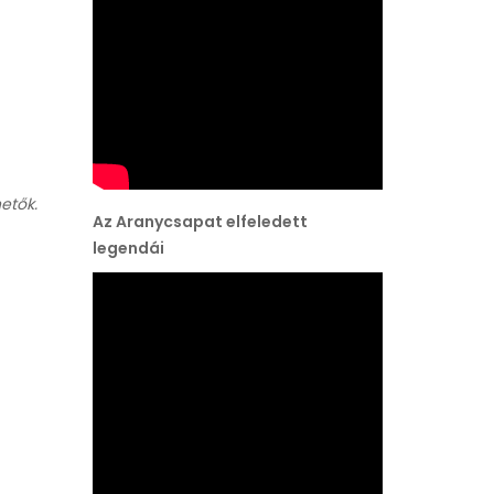
etők.
Az Aranycsapat elfeledett
legendái