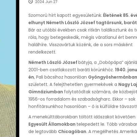
2024 Jun 27
Szomorú hírt kapott egyesületünk.
Életének 85. é
elhunyt Németh László József tagtársunk, barát
Bár az utóbbi években csak ritkán találkoztunk és 
róla, hogy betegeskedik, mégis váratlanul ért ben
halálhíre. Visszavártuk közénk, de a sors másként
rendelkezett.
Németh László József
bátyja, a „Dobópápa” ajánl
2001-ben csatlakozott baráti körünkhöz.
1940. janu
én
, Pali bácsihoz hasonlóan
Gyöngyöshermánba
született. A felejthetetlen gyermekévek a
Nagy La
Gimnáziumban
folytatódtak számára, de közbejöt
1956-os forradalom és szabadságharc. Ekkor – sok
honfitársunkhoz hasonlóan – ő is külföldre távozott
A menekülttáborokban töltött időszakot követően 
Egyesült Államokban
telepedett le. Több városban 
de legtovább
Chicagóban
. A megélhetés Amerik