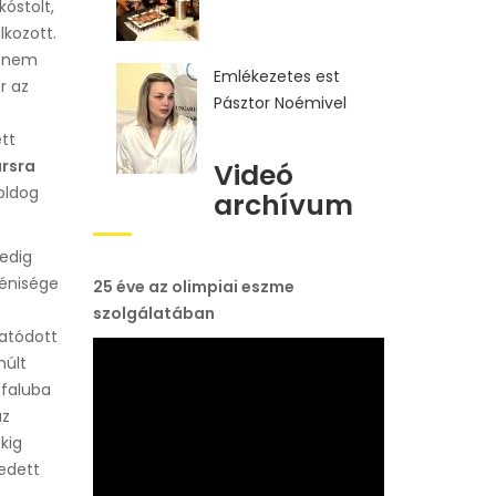
óstolt,
lkozott.
i nem
Emlékezetes est
r az
Pásztor Noémivel
tt
ársra
Videó
oldog
archívum
edig
yénisége
25 éve az olimpiai eszme
szolgálatában
tatódott
múlt
sfaluba
az
kig
kedett