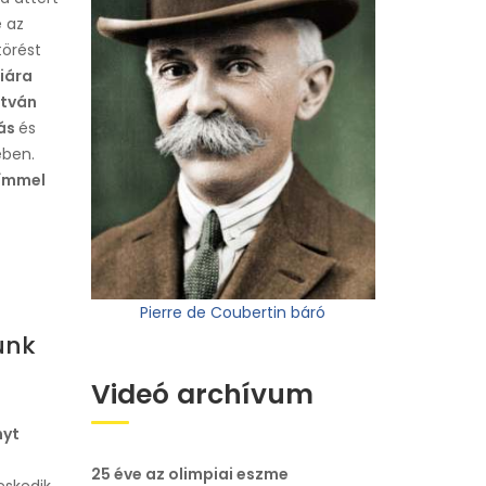
 az
törést
iára
stván
ás
és
ében.
címmel
Pierre de Coubertin báró
unk
Videó archívum
nyt
25 éve az olimpiai eszme