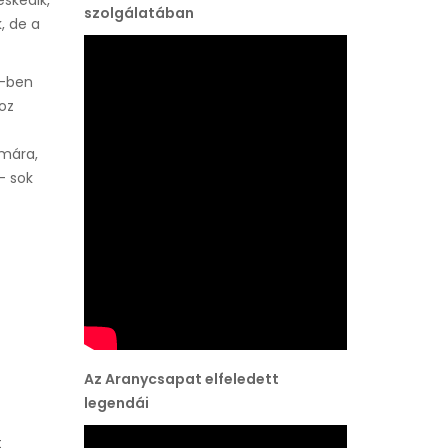
eskedik,
szolgálatában
, de a
1-ben
hoz
ámára,
– sok
Az Aranycsapat elfeledett
legendái
t