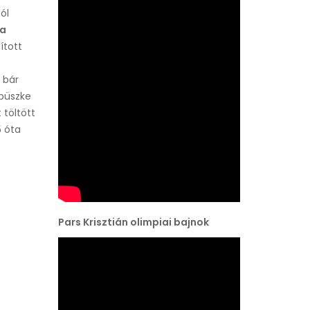
ól
ta
ított
 bár
 büszke
 töltött
5 óta
Pars Krisztián olimpiai bajnok