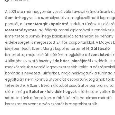
2024 May 13
A 2021 óta már hagyományossá váló tavaszi kirándulásunk úti
Somló-hegy
volt. A személyautóval megközelíthető legma
ponttól, a
Szent Margit kápolnától
indult a túránk. Itt előszö
Mesterházy Imre
, aki földrajz tanári diplomával is rendelkezik
ismertette a Somló-hegy kialakulását, történetét és néhány
érdekességet is megosztott 24 fős csoportunkkal. A Mátyás ki
idejében épült Szent Margit kápolna történetét
Gál László
ismertette, majd első úti célként megjelölte a
Szent István k
A kilátóhoz vezető ösvény
Ede bácsi pincéjénél
kezdődik. Itt
megkóstoltuk a Somló legnevezetesebb italát, a nászéjszaká
borának is nevezett
juhfarkot,
majd nekivágtunk a túrának. 
egyáltalán nem könnyű útvonalat csoportunk tagjainak töb
teljesítette. A Szent István kilátóból csodálatos panoráma tár
elénk, még a
Balaton-felvidéki hegyek
is láthatóak voltak. R
sétát tettünk a fennsíkon, a fából készült hatalmas méretű
keresztet és Szent István szobrát is megtekintettük.