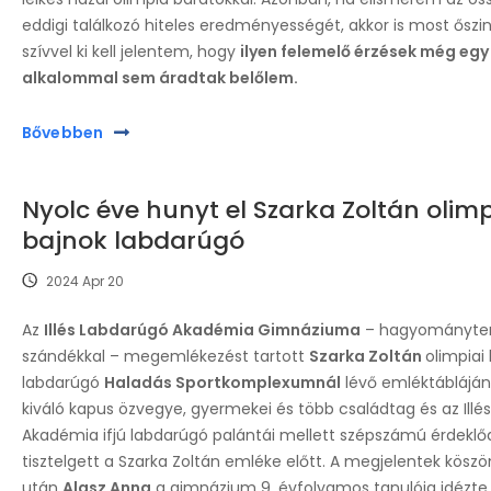
eddigi találkozó hiteles eredményességét, akkor is most őszi
szívvel ki kell jelentem, hogy
ilyen felemelő érzések még egy
alkalommal sem áradtak belőlem.
Bővebben
Nyolc éve hunyt el Szarka Zoltán olimp
bajnok labdarúgó
2024 Apr 20
Az
Illés Labdarúgó Akadémia Gimnáziuma
– hagyományte
szándékkal – megemlékezést tartott
Szarka Zoltán
olimpiai
labdarúgó
Haladás Sportkomplexumnál
lévő emléktáblájáná
kiváló kapus özvegye, gyermekei és több családtag és az Illés
Akadémia ifjú labdarúgó palántái mellett szépszámú érdeklő
tisztelgett a Szarka Zoltán emléke előtt. A megjelentek kösz
után
Alasz Anna
a gimnázium 9. évfolyamos tanulója idézte 