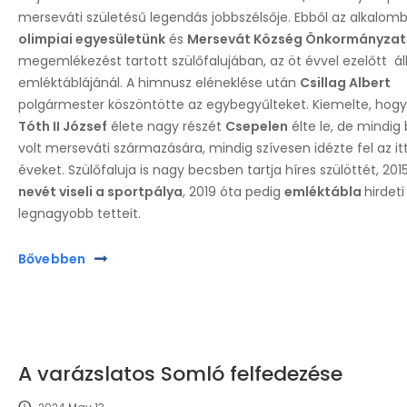
merseváti születésű legendás jobbszélsője. Ebből az alkalomb
olimpiai egyesületünk
és
Mersevát Község Önkormányza
megemlékezést tartott szülőfalujában, az öt évvel ezelőtt áll
emléktáblájánál. A himnusz eléneklése után
Csillag Albert
polgármester köszöntötte az egybegyűlteket. Kiemelte, hogy
Tóth II József
élete nagy részét
Csepelen
élte le, de mindig
volt merseváti származására, mindig szívesen idézte fel az itt
éveket. Szülőfaluja is nagy becsben tartja híres szülöttét, 201
nevét viseli a sportpálya
, 2019 óta pedig
emléktábla
hirdeti
legnagyobb tetteit.
Bővebben
A varázslatos Somló felfedezése