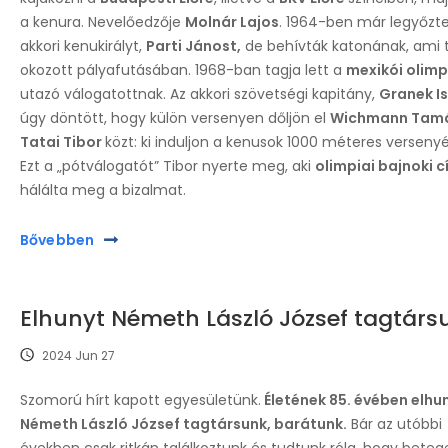
a kenura. Nevelőedzője
Molnár Lajos
. 1964-ben már legyőzte
akkori kenukirályt,
Parti Jánost,
de behívták katonának, ami 
okozott pályafutásában. 1968-ban tagja lett a
mexikói olimp
utazó válogatottnak. Az akkori szövetségi kapitány,
Granek I
úgy döntött, hogy külön versenyen dőljön el
Wichmann Tam
Tatai Tibor
közt: ki induljon a kenusok 1000 méteres verseny
Ezt a „pótválogatót” Tibor nyerte meg, aki
olimpiai bajnoki 
hálálta meg a bizalmat.
Bővebben
Elhunyt Németh László József tagtárs
2024 Jun 27
Szomorú hírt kapott egyesületünk.
Életének 85. évében elhu
Németh László József tagtársunk, barátunk.
Bár az utóbbi