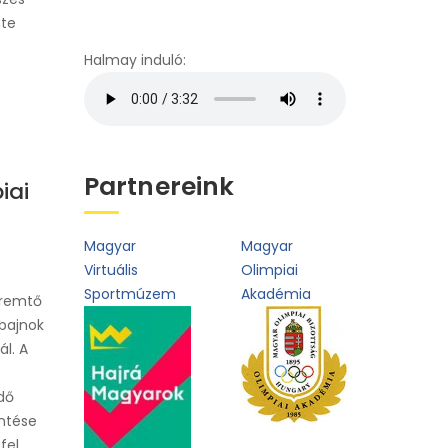
oldal
nte
Halmay induló:
Partnereink
iai
Magyar
Magyar
Virtuális
Olimpiai
Sportmúzem
Akadémia
remtő
 bajnok
l. A
dő
öntése
fel