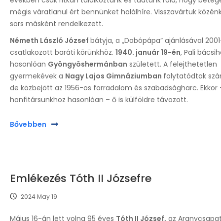
években csak ritkán találkoztunk és tudtunk róla, hogy beteg
mégis váratlanul ért bennünket halálhíre. Visszavártuk közénk
sors másként rendelkezett.
Németh László József
bátyja, a „Dobópápa” ajánlásával 200
csatlakozott baráti körünkhöz.
1940. január 19-én
, Pali bácsi
hasonlóan
Gyöngyöshermánban
született. A felejthetetlen
gyermekévek a
Nagy Lajos Gimnáziumban
folytatódtak sz
de közbejött az 1956-os forradalom és szabadságharc. Ekkor 
honfitársunkhoz hasonlóan – ő is külföldre távozott.
Bővebben
Emlékezés Tóth II Józsefre
2024 May 19
Május 16-án lett volna 95 éves
Tóth II József,
az Aranycsapa