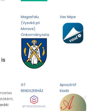
Magasfalu
Vas Népe
(Vysoká pri
Morave)
Önkormányzata
is
GT
Aposztróf
RENDSZERHÁZ
Kiadó
ímzetes
atóként,
aráti