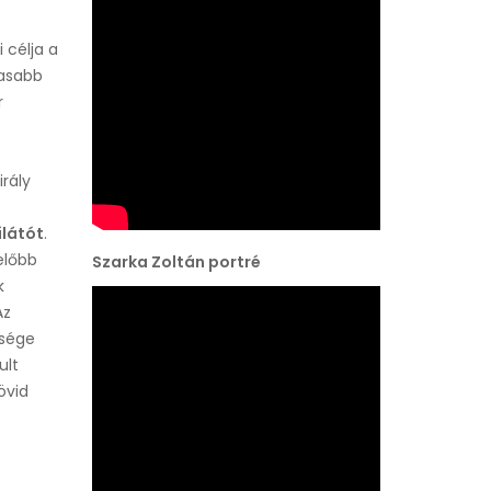
 célja a
gasabb
r
rály
ilátót
.
 előbb
Szarka Zoltán portré
k
Az
bsége
ult
övid