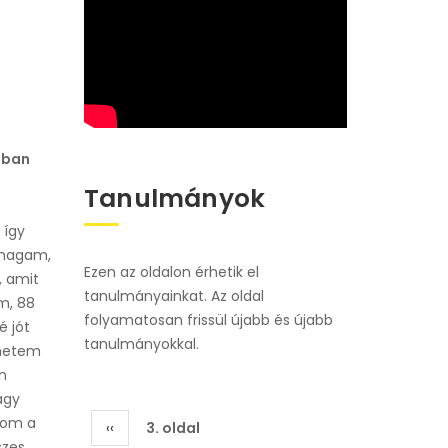
zban
Tanulmányok
a
így
 magam,
Ezen az oldalon érhetik el
, amit
tanulmányainkat. Az oldal
m, 88
folyamatosan frissül újabb és újabb
é jót
tanulmányokkal.
ehetem
n
agy
zom a
Oldalszámozás
Előző
‹‹
3. oldal
szes