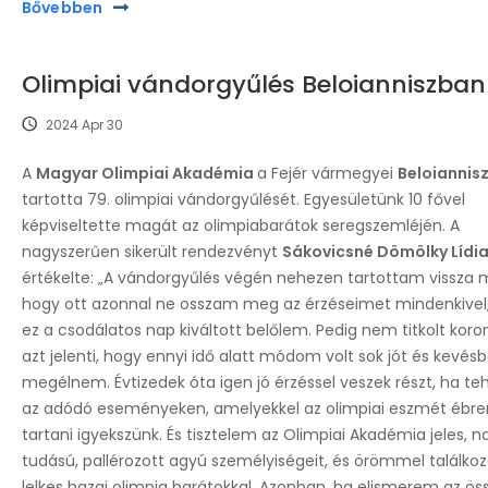
Bővebben
Olimpiai vándorgyűlés Beloianniszban
2024 Apr 30
A
Magyar Olimpiai Akadémia
a Fejér vármegyei
Beloiannis
tartotta 79. olimpiai vándorgyűlését. Egyesületünk 10 fővel
képviseltette magát az olimpiabarátok seregszemléjén. A
nagyszerűen sikerült rendezvényt
Sákovicsné Dömölky Lídi
értékelte: „A vándorgyűlés végén nehezen tartottam vissza
hogy ott azonnal ne osszam meg az érzéseimet mindenkivel
ez a csodálatos nap kiváltott belőlem. Pedig nem titkolt koro
azt jelenti, hogy ennyi idő alatt módom volt sok jót és kevésb
megélnem. Évtizedek óta igen jó érzéssel veszek részt, ha t
az adódó eseményeken, amelyekkel az olimpiai eszmét ébre
tartani igyekszünk. És tisztelem az Olimpiai Akadémia jeles, n
tudású, pallérozott agyú személyiségeit, és örömmel találko
lelkes hazai olimpia barátokkal. Azonban, ha elismerem az ös