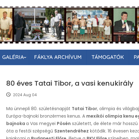
GALÉRIA
FÁKLYA ARCHÍVUM
TÁMOGATÓK
P
80 éves Tatai Tibor, a vasi kenukirály
2024 Aug 04
Ma ünnepli 80. születésnapját
Tatai Tibor
, olimpia és világba
Európa-bajnoki bronzérmes kenus. A
mexikói olimpia kenu e
bajnoka
a Vas megyei
Pösén
született, de élete már hosszú
óta a festői szépségű
Szentendréhez
kötődik. 16 évesen kez
kajakozni a
Budapesti Előre
, illetve a
BKV Előre
színeiben, maj