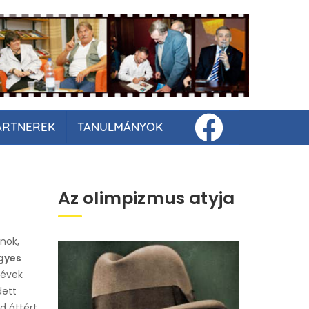
ARTNEREK
TANULMÁNYOK
Az olimpizmus atyja
jnok,
gyes
 évek
dett
d áttért