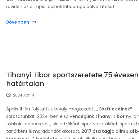
röviden az olimpiai bajnok labdarúgó pályafutását.
Bővebben
Tihanyi Tibor sportszeretete 75 évesen 
határtalan
2024 Apr 14
Április 11-én folytattuk tavaly megkezdett
„Köztünk élnek”
sorozatunkat. 2024-ben első vendégünk
Tihanyi Tibor
ny. c
főiskolai docens volt, aki edzőként, sportvezetőként, sportokt
tanár­ként is maradandót alkotott.
2017 óta tagja olimpiai b
körünknek.
A korábbi hasonló estek alkalmával kialakult egy