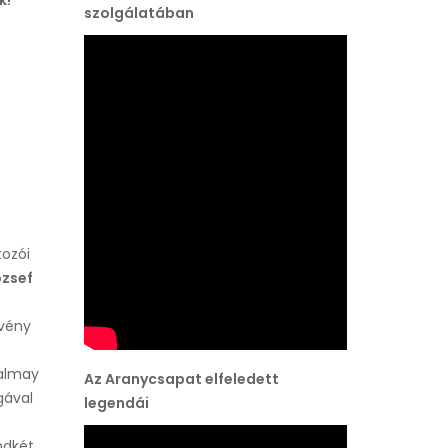
k!
szolgálatában
tozói
ózsef
zvény
Halmay
Az Aranycsapat elfeledett
gával
legendái
ndkét