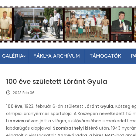
GALÉRIA
FÁKLYA ARCHÍVUM
TÁMOGATÓK
P
100 éve született Lóránt Gyula
2023 Feb 06
100 éve
, 1923. február 6-án született
Lóránt Gyula
, Kőszeg e
olimpiai aranyérmes sportolója. A Kőszegen nevelkedett fiú
Lipovics
néven jött a világra, szülővárosában ismerkedett m
labdarúgás alapjaival.
Szombathelyi kitérő
után, 1943 nyará
eligazolt a visszacsatolt
Nagyváradra
, a híres
NAC
-hoz amell