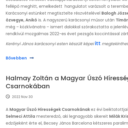
fellépő meghitt, emelkedett hangulatot varázsolt a terembe
Karácsonyi estünket megtisztelte részvételével
Balogh Józs
özvegye, Anikó
is. A nagyszerű karácsonyi műsor után
Tímár
még – közkívánatra – ismert dalokkal szórakoztatta a jelenlé
rendkívül mozgalmas 2022-es évet pezsgős koccintással zárt
itt
Kerényi János karácsonyi esten készült képei
megtekinthet
Bővebben
Halmay Zoltán a Magyar Úszó Híress
Csarnokában
2022 Nov 30
A
Magyar Úszó Hírességek Csarnokának
ez évi beiktatottjai
Selmeci Attila
mesteredző, aki legnagyobb sikereit
Milák Kri
edzőjeként érte el, Becsey János Barcelona kétszeres paralim