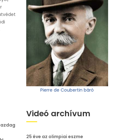
r
átvédet
ódi
,
Pierre de Coubertin báró
Videó archívum
 gazdag
25 éve az olimpiai eszme