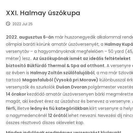
XXI. Halmay úszókupa
2022 Jul 25
2022. augusztus 6-án
már huszonegyedik alkalommal rend
olimpiai baráti körünk amatőr úszóversenyét, a
Halmay Kupá
versenytáv – a hagyományoknak megfelelően – 50 yard (45
méter) lesz..
Az úszókupának ismét az ideális feltételeket
biztosító Bükfürdő Thermal & Spa ad otthont.
A versenyre
az évben is
Halmay Zoltán szülőfalujából
, a ma már Szlová
tartozó
Magasfaluból (Vysoká pri Morave)
különbusszal ér
versenyzők és szurkolók
Dušan
Dvoran
polgármester vezetés
14 órakor
kezdődő amatőr úszóversenyen bárki megmérette
magát, aki kedvet érez az úszáshoz és benevez a versenyre.
férfi,
illetve
leány és fiú kategóriákban
kiírt versenyre a hely
a nagymedencénél
12 órától
lehet nevezni. Nevezési díj ninc
összes résztvevő díszes oklevelet kap.
Minden indulónak eredményes versenyzést kívánunk!