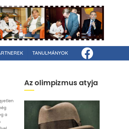
ARTNEREK
TANULMÁNYOK
Az olimpizmus atyja
gyetlen
 még
eg a
n
yel,