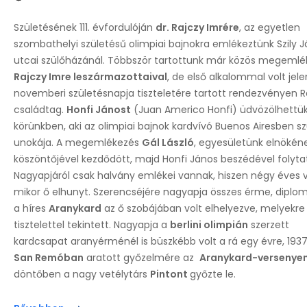
Születésének 111. évfordulóján
dr. Rajczy Imrére
, az egyetlen
szombathelyi születésű olimpiai bajnokra emlékeztünk Szily 
utcai szülőházánál. Többször tartottunk már közös megemlé
Rajczy Imre leszármazottaival
, de első alkalommal volt jele
novemberi születésnapja tiszteletére tartott rendezvényen R
családtag.
Honfi Jánost
(Juan Americo Honfi) üdvözölhettü
körünkben, aki az olimpiai bajnok kardvívó Buenos Airesben sz
unokája. A megemlékezés
Gál László
, egyesületünk elnökén
köszöntőjével kezdődött, majd Honfi János beszédével folyta
Nagyapjáról csak halvány emlékei vannak, hiszen négy éves v
mikor ő elhunyt. Szerencséjére nagyapja összes érme, diplom
a híres
Aranykard
az ő szobájában volt elhelyezve, melyekre
tisztelettel tekintett. Nagyapja a
berlini olimpián
szerzett
kardcsapat aranyérménél is büszkébb volt a rá egy évre, 193
San Remóban
aratott győzelmére az
Aranykard-versenye
döntőben a nagy vetélytárs
Pintont
győzte le.