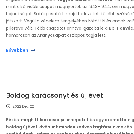
mint első vidéki csapat megnyerték az 1943–1944. évi magya
bajnokságot. Sokáig csatárt, majd fedezetet, később szélsőh
játszott. Végül a védelem tengelyében kötött ki és annak val
pillérévé vált. Több csapatot érintve igazolta le a
Bp. Honvéd
hamarosan az
Aranycsapat
oszlopos tagja lett.
Bővebben
Boldog karácsonyt és új évet
2022 Dec 22
Békés, meghitt karácsonyi ünnepeket és egy örömökben
boldog új évet kívánunk minden kedves tagtársunknak és