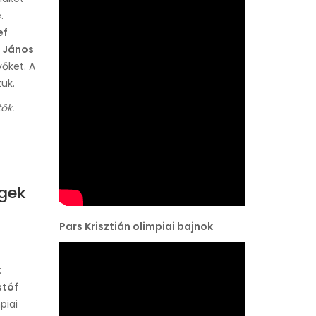
.
ef
 János
vőket. A
uk.
ők.
égek
Pars Krisztián olimpiai bajnok
:
stóf
piai