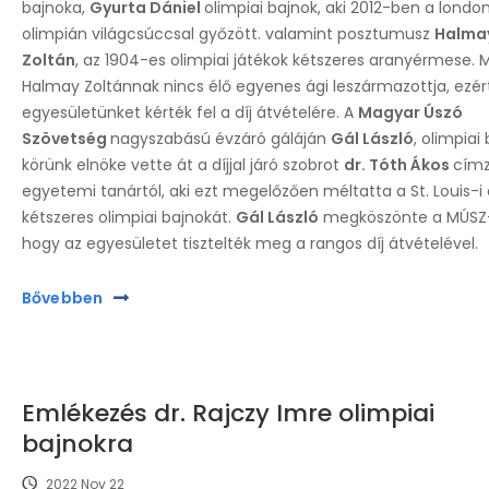
bajnoka,
Gyurta Dániel
olimpiai bajnok, aki 2012-ben a london
olimpián világcsúccsal győzött. valamint posztumusz
Halma
Zoltán
, az 1904-es olimpiai játékok kétszeres aranyérmese. M
Halmay Zoltánnak nincs élő egyenes ági leszármazottja, ezér
egyesületünket kérték fel a díj átvételére. A
Magyar Úszó
Szövetség
nagyszabású évzáró gáláján
Gál László
, olimpiai 
körünk elnöke vette át a díjjal járó szobrot
dr. Tóth Ákos
címz
egyetemi tanártól, aki ezt megelőzően méltatta a St. Louis-i 
kétszeres olimpiai bajnokát.
Gál László
megköszönte a MÚSZ
hogy az egyesületet tisztelték meg a rangos díj átvételével.
Bővebben
Emlékezés dr. Rajczy Imre olimpiai
bajnokra
2022 Nov 22