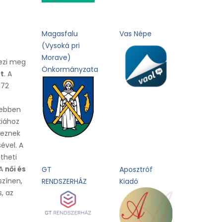
Magasfalu
Vas Népe
(Vysoká pri
Morave)
ezi meg
Önkormányzata
t
. A
,72
 ebben
kiához
keznek
ével. A
theti
 A
női és
GT
Aposztróf
színen,
RENDSZERHÁZ
Kiadó
s, az