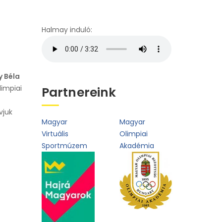
oldal
Halmay induló:
 Béla
limpiai
Partnereink
vjuk
Magyar
Magyar
Virtuális
Olimpiai
Sportmúzem
Akadémia