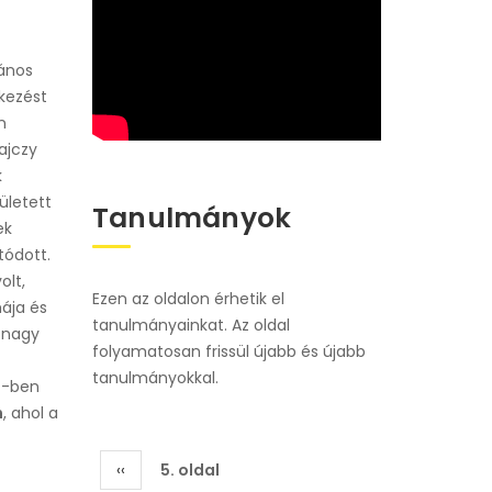
János
kezést
n
ajczy
k
ületett
Tanulmányok
ek
tódott.
olt,
Ezen az oldalon érhetik el
ája és
tanulmányainkat. Az oldal
 nagy
folyamatosan frissül újabb és újabb
tanulmányokkal.
7-ben
n
, ahol a
Oldalszámozás
Előző
‹‹
5. oldal