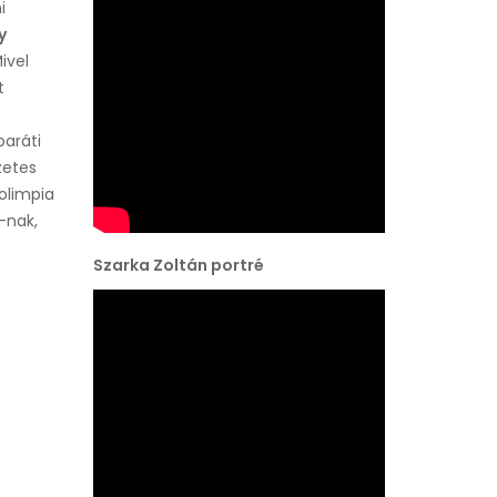
i
y
ivel
t
baráti
etes
olimpia
-nak,
Szarka Zoltán portré