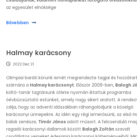
családjának, valamint honlapunkat látogató olvasóinkna
az egyesület elnöksége
Bővebben
Halmay karácsony
2022 Dec 21
Olimpiai baráti körünk ismét megrendezte tagjai és hozzátar
számára a
Halmay karácsonyt
. Először 2009-ben,
Balogh J
költő-tanár tagtársunk ötlete nyomán iktattuk programba
óévbúcsúztató estünket, amely nagy sikert aratott. A rende
célja, hogy az adventi időszakban ráhangolódjunk a közelgő
karácsonyi ünnepekre. Az idén egy régi ismerősünk, az első 
bálok zenésze,
Tímár János
adott műsort. A felcsendülő ma
ragadó karácsonyi dallamok között
Balogh Zoltán
szavalt
csodálatos verseket édesapja karácsonyi költeményeiből. Mi