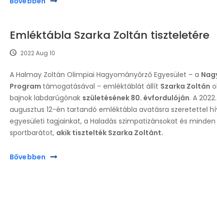
Bővebben
Emléktábla Szarka Zoltán tiszteletére
2022 Aug 10
A Halmay Zoltán Olimpiai Hagyományőrző Egyesület – a
Nagy
Program
támogatásával – emléktáblát állít
Szarka Zoltán
o
bajnok labdarúgónak
születésének 80. évfordulóján
. A 2022.
augusztus 12-én tartandó emléktábla avatásra szeretettel hí
egyesületi tagjainkat, a Haladás szimpatizánsokat és minden
sportbarátot,
akik tisztelték Szarka Zoltánt.
Bővebben