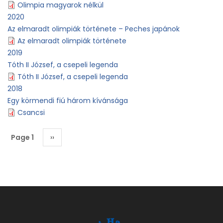
Olimpia magyarok nélkül
2020
Az elmaradt olimpiák története – Peches japánok
Az elmaradt olimpiák története
2019
Tóth II József, a csepeli legenda
Tóth II József, a csepeli legenda
2018
Egy körmendi fiú három kívánsága
Csancsi
Pagination
Page 1
Next
››
page