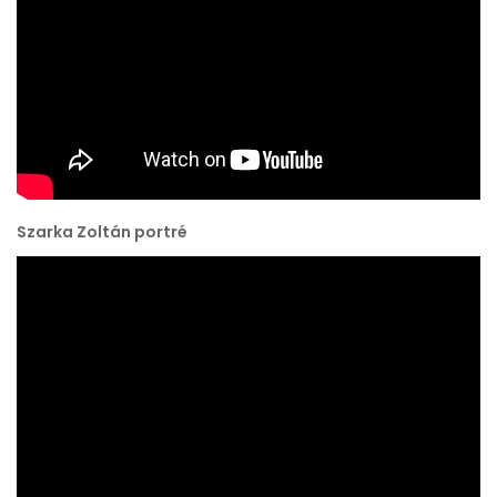
Szarka Zoltán portré