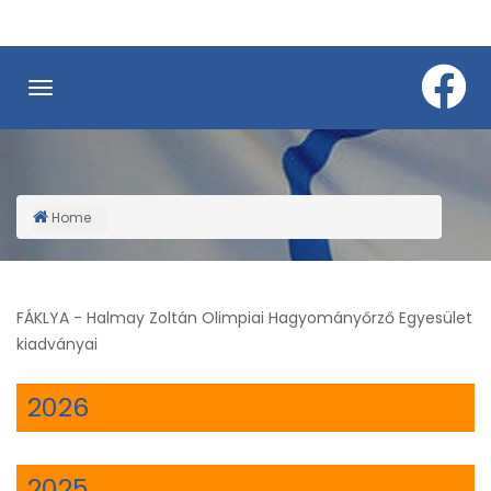
Skip
to
main
content
Home
Breadcrumb
FÁKLYA - Halmay Zoltán Olimpiai Hagyományőrző Egyesület
kiadványai
2026
2025