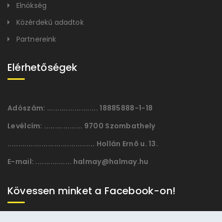
Elnökség
Közérdekű adadtok
Partnereink
Elérhetőségek
Adószám:
........................ 18885888-1-18
Levélcím:
.................. 9700 Szombathely
......................................... Hollán Ernõ u. 13.
E-mail:
................. halmay@halmay.hu
Kövessen minket a Facebook-on!