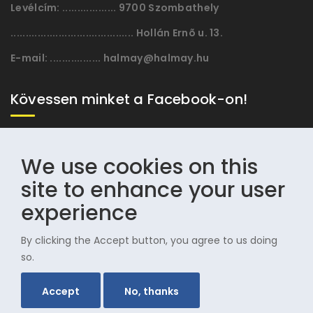
Levélcím:
.................. 9700 Szombathely
......................................... Hollán Ernõ u. 13.
E-mail:
................. halmay@halmay.hu
Kövessen minket a Facebook-on!
We use cookies on this
site to enhance your user
experience
By clicking the Accept button, you agree to us doing
© 1996-2025 Halmay Zoltán Olimpiai Hagyományörző
so.
Egyesület
Accept
No, thanks