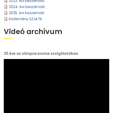
2023. évi beszámoló
2024. évi beszámoló
2025. évi beszámoló
Közlemény SZJA 1%
Videó archívum
25 éve az olimpiai eszme szolgálatában