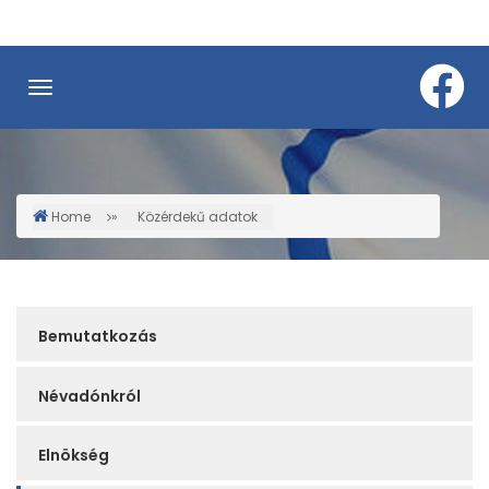
Skip
to
main
content
Home
Közérdekű adatok
Breadcrumb
Service
Bemutatkozás
Sidebar
Névadónkról
Elnökség