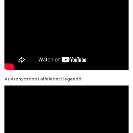
Az Aranycsapat elfeledett legendái