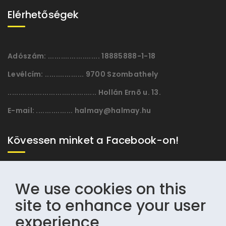
Elérhetőségek
Adószám:
........................ 18885888-1-18
Levélcím:
.................. 9700 Szombathely
......................................... Hollán Ernõ u. 13.
E-mail:
................. halmay@halmay.hu
Kövessen minket a Facebook-on!
We use cookies on this
site to enhance your user
experience