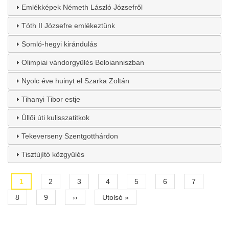
Emlékképek Németh László Józsefről
Tóth II Józsefre emlékeztünk
Somló-hegyi kirándulás
Olimpiai vándorgyűlés Beloianniszban
Nyolc éve huinyt el Szarka Zoltán
Tihanyi Tibor estje
Üllői úti kulisszatitkok
Tekeverseny Szentgotthárdon
Tisztújító közgyűlés
Current
1
Page
2
Page
3
Page
4
Page
5
Page
6
Page
7
Pagination
page
Page
8
Page
9
Next
››
Last
Utolsó »
page
page