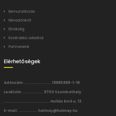
Bemutatkozás
Névadónkról
Elnökség
Közérdekű adadtok
Partnereink
Elérhetőségek
Adószám:
........................ 18885888-1-18
Levélcím:
.................. 9700 Szombathely
......................................... Hollán Ernõ u. 13.
E-mail:
................. halmay@halmay.hu