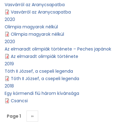
Vasvárról az Aranycsapatba
Vasvárról az Aranycsapatba
2020
Olimpia magyarok nélkül
Olimpia magyarok nélkül
2020
Az elmaradt olimpiák története – Peches japánok
Az elmaradt olimpiák története
2019
Tóth II József, a csepeli legenda
Tóth II József, a csepeli legenda
2018
Egy körmendi fiú három kívánsága
Csancsi
Pagination
Page 1
Next
››
page