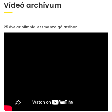
Videó archívum
25 éve az olimpiai eszme szolgálatában