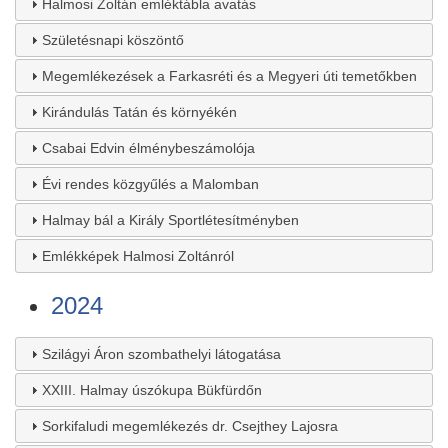
Halmosi Zoltán emléktábla avatás
Születésnapi köszöntő
Megemlékezések a Farkasréti és a Megyeri úti temetőkben
Kirándulás Tatán és környékén
Csabai Edvin élménybeszámolója
Évi rendes közgyűlés a Malomban
Halmay bál a Király Sportlétesítményben
Emlékképek Halmosi Zoltánról
2024
Szilágyi Áron szombathelyi látogatása
XXIII. Halmay úszókupa Bükfürdőn
Sorkifaludi megemlékezés dr. Csejthey Lajosra