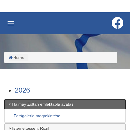
Skip
to
main
content
Home
Breadcrumb
2026
Halmay Zoltán emléktábla avatás
Fotógaléria megtekintése
Isten éltessen, Rozi!