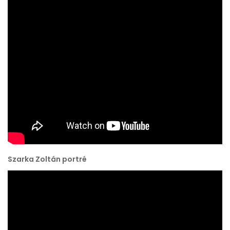
Szarka Zoltán portré