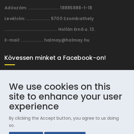
Adószám:
........................ 18885888-1-18
Levélcím:
.................. 9700 Szombathely
......................................... Hollán Ernõ u. 13.
E-mail:
................. halmay@halmay.hu
Kövessen minket a Facebook-on!
We use cookies on this
site to enhance your user
experience
By clicking the Accept button, you agree to us doing
© 1996-2025 Halmay Zoltán Olimpiai Hagyományörző
so.
Egyesület