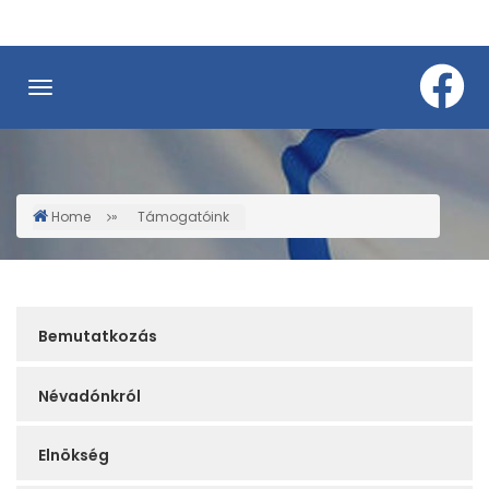
Skip
to
main
content
Home
Támogatóink
Breadcrumb
Service
Bemutatkozás
Sidebar
Névadónkról
Elnökség