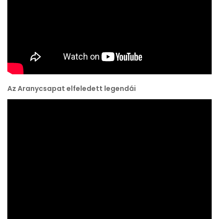
Az Aranycsapat elfeledett legendái