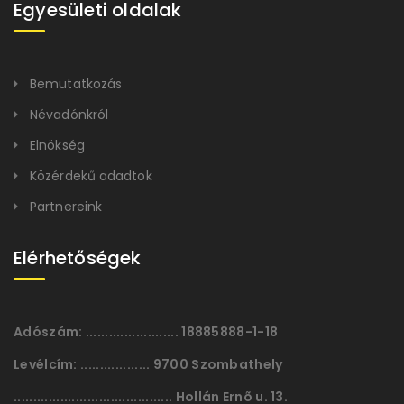
Egyesületi oldalak
Bemutatkozás
Névadónkról
Elnökség
Közérdekű adadtok
Partnereink
Elérhetőségek
Adószám:
........................ 18885888-1-18
Levélcím:
.................. 9700 Szombathely
......................................... Hollán Ernõ u. 13.