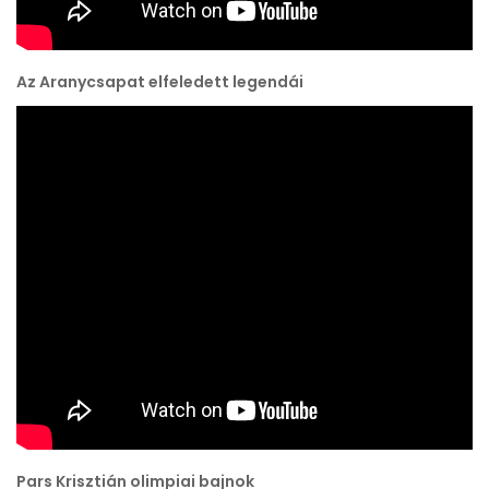
Az Aranycsapat elfeledett legendái
Pars Krisztián olimpiai bajnok