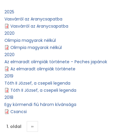
2025
Vasvárról az Aranycsapatba
Vasvárról az Aranycsapatba
2020
Olimpia magyarok nélkül
Olimpia magyarok nélkül
2020
Az elmaradt olimpiák története – Peches japánok
Az elmaradt olimpiák története
2019
Tóth II József, a csepeli legenda
Tóth II József, a csepeli legenda
2018
Egy körmendi fiú három kívánsága
Csancsi
Oldalszámozás
1. oldal
Következő
››