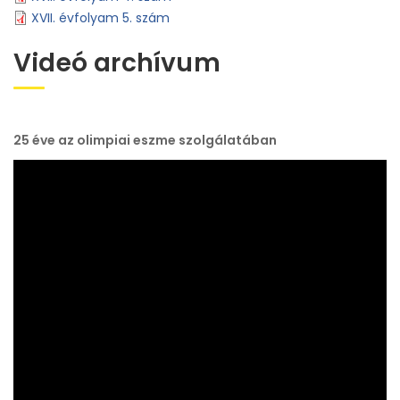
XVII. évfolyam 5. szám
Videó archívum
25 éve az olimpiai eszme szolgálatában