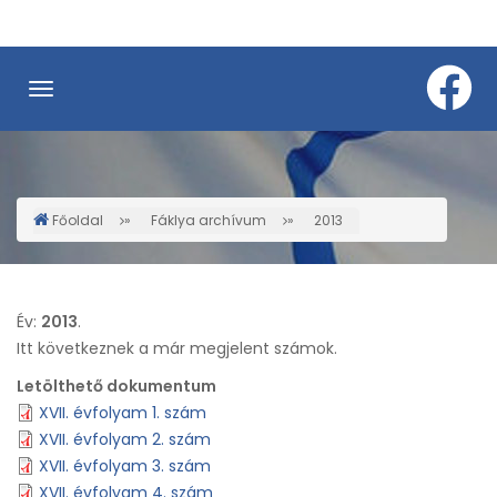
Ugrás
a
tartalomra
Főoldal
Fáklya archívum
2013
Morzsa
Év:
2013
.
Itt következnek a már megjelent számok.
Letölthető dokumentum
XVII. évfolyam 1. szám
XVII. évfolyam 2. szám
XVII. évfolyam 3. szám
XVII. évfolyam 4. szám