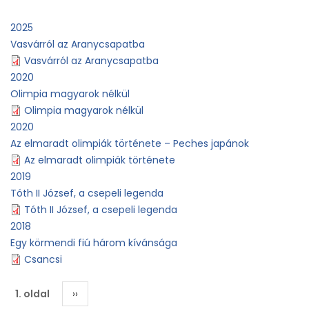
2025
Vasvárról az Aranycsapatba
Vasvárról az Aranycsapatba
2020
Olimpia magyarok nélkül
Olimpia magyarok nélkül
2020
Az elmaradt olimpiák története – Peches japánok
Az elmaradt olimpiák története
2019
Tóth II József, a csepeli legenda
Tóth II József, a csepeli legenda
2018
Egy körmendi fiú három kívánsága
Csancsi
Oldalszámozás
1. oldal
Következő
››