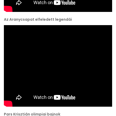
Az Aranycsapat elfeledett legendái
Pars Krisztián olimpiai bajnok