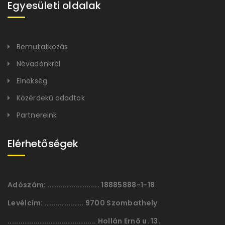
Egyesületi oldalak
Bemutatkozás
Névadónkról
Elnökség
Közérdekű adadtok
Partnereink
Elérhetőségek
Adószám:
........................ 18885888-1-18
Levélcím:
.................. 9700 Szombathely
......................................... Hollán Ernõ u. 13.