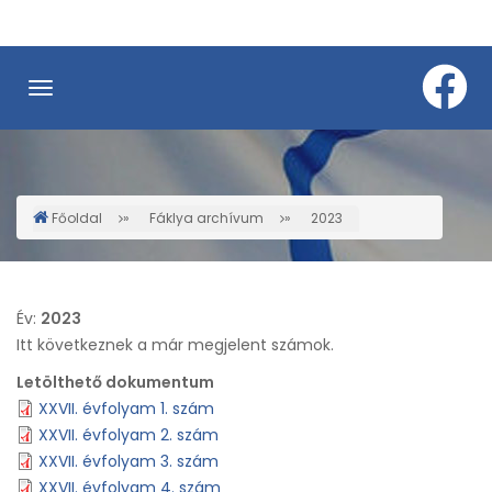
Ugrás
a
tartalomra
Főoldal
Fáklya archívum
2023
Morzsa
Év:
2023
Itt következnek a már megjelent számok.
Letölthető dokumentum
XXVII. évfolyam 1. szám
XXVII. évfolyam 2. szám
XXVII. évfolyam 3. szám
XXVII. évfolyam 4. szám