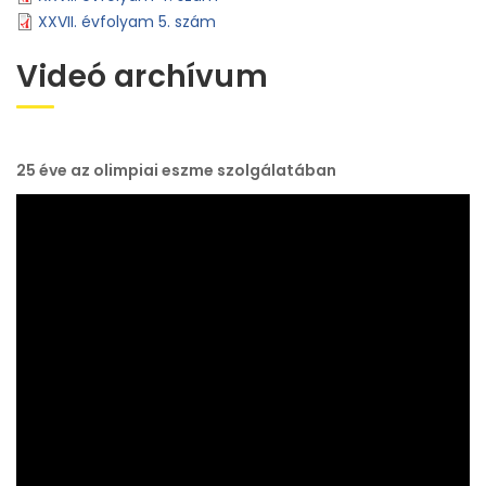
XXVII. évfolyam 5. szám
Videó archívum
25 éve az olimpiai eszme szolgálatában