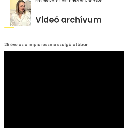
Emlékezetes est Pásztor Noémivel
Videó archívum
25 éve az olimpiai eszme szolgálatában