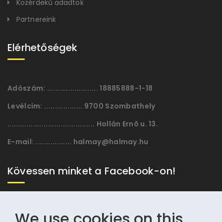
Közérdekű adadtok
Partnereink
Elérhetőségek
Adószám:
........................ 18885888-1-18
Levélcím:
.................. 9700 Szombathely
......................................... Hollán Ernõ u. 13.
E-mail:
................. halmay@halmay.hu
Kövessen minket a Facebook-on!
We use cookies on this