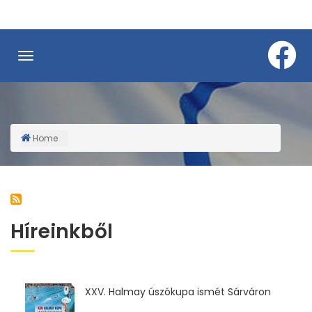
Skip
to
main
content
Home
Breadcrumb
Híreinkből
XXV. Halmay úszókupa ismét Sárváron