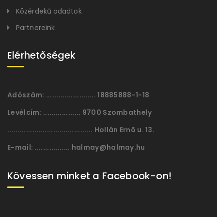
Közérdekű adadtok
Partnereink
Elérhetőségek
Adószám:
........................ 18885888-1-18
Levélcím:
.................. 9700 Szombathely
......................................... Hollán Ernõ u. 13.
E-mail:
................. halmay@halmay.hu
Kövessen minket a Facebook-on!