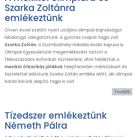
Szarka Zoltánra
emlékeztünk
Ötven évvel ezelőtt nyert utoljára olimpiai bajnokságot
labdarúgó válogatottunk. A győztes csapat tagja volt
Szarka Zoltán
, a Szombathelyi Haladás kiváló kapusa is.
Olimpiai Egyesületünk megemlékezést tartott a
félévszázados évforduló tiszteletére, ahol felidéztük a
mexikói ötkarikás játékok
felejthetetlen mérkőzéseit és
tisztelettel adóztunk Szarka Zoltán emléke előtt, aki olimpiai
baráti körünk alapító tagja is volt.
Tovább
(A
me
oli
Tízedszer emlékeztünk
és
Sz
Németh Pálra
Zol
em