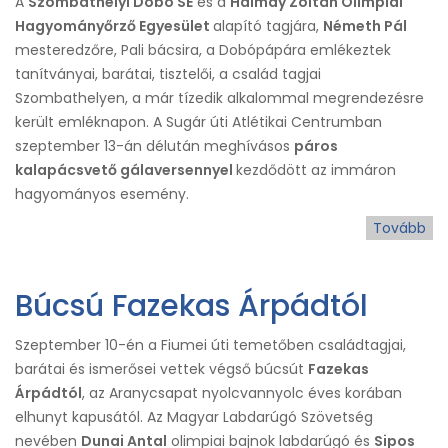
A
Szombathelyi Dobó SE
és a
Halmay Zoltán Olimpiai
Hagyományőrző Egyesület
alapító tagjára,
Németh Pál
mesteredzőre, Pali bácsira, a Dobópápára emlékeztek
tanítványai, barátai, tisztelői, a család tagjai
Szombathelyen, a már tízedik alkalommal megrendezésre
került emléknapon. A Sugár úti Atlétikai Centrumban
szeptember 13-án délután meghívásos
páros
kalapácsvető gálaversennyel
kezdődött az immáron
hagyományos esemény.
Tovább
(Tí
em
Né
Búcsú Fazekas Árpádtól
Pál
Szeptember 10-én a Fiumei úti temetőben családtagjai,
barátai és ismerősei vettek végső búcsút
Fazekas
Árpádtól
, az Aranycsapat nyolcvannyolc éves korában
elhunyt kapusától. Az Magyar Labdarúgó Szövetség
nevében
Dunai Antal
olimpiai bajnok labdarúgó és
Sipos