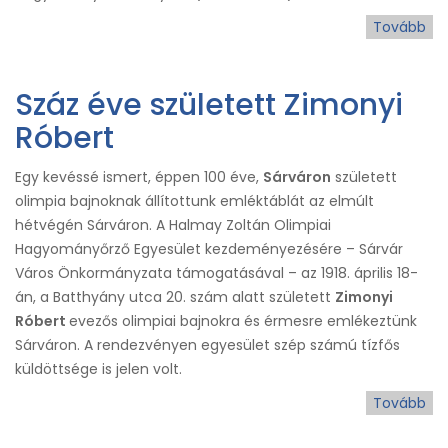
Tovább
(Ré
gy
sik
Száz éve született Zimonyi
a
Ha
Róbert
ús
Egy kevéssé ismert, éppen 100 éve,
Sárváron
született
olimpia bajnoknak állítottunk emléktáblát az elmúlt
hétvégén Sárváron. A Halmay Zoltán Olimpiai
Hagyományőrző Egyesület kezdeményezésére – Sárvár
Város Önkormányzata támogatásával – az 1918. április 18-
án, a Batthyány utca 20. szám alatt született
Zimonyi
Róbert
evezős olimpiai bajnokra és érmesre emlékeztünk
Sárváron. A rendezvényen egyesület szép számú tízfős
küldöttsége is jelen volt.
Tovább
(S
év