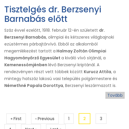
szü
Tisztelgés dr. Berzsenyi
Zi
Ró
Barnabás előtt
Száz évvel ezelőtt, 1918. február 12-én született
dr.
Berzsenyi Barnabás
, olimpiai és kétszeres világbajnoki
ezüstérmes párbajtőrvívó. Ebből az alkalomból
megemlékezést tartott a
Halmay Zoltán Olimpiai
Hagyományőrző Egyesület
a kiváló vívó sírjánál, a
Kemenessömjénben
lévő Berzsenyi kriptánál. A
rendezvényen részt vett többek között
Kurucz Attila
, a
mintegy hatszáz lakosú vasi település polgármestere és
Némethné Papala Dorottya
, Berzsenyi leszármazott is.
Tovább
(Ti
dr.
Ber
Ba
Oldalszámozás
Első
« First
Előző
‹ Previous
Page
1
Jelenlegi
2
Page
3
elő
oldal
oldal
oldal