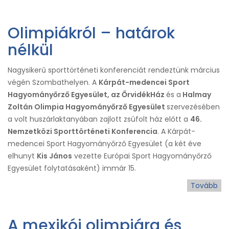
sik
és
Olimpiákról – határok
Do
No
nélkül
újr
gy
Nagysikerű sporttörténeti konferenciát rendeztünk március
végén Szombathelyen. A
Kárpát-medencei Sport
Hagyományőrző Egyesület, az ŐrvidékHáz
és a
Halmay
Zoltán Olimpia Hagyományőrző Egyesület
szervezésében
a volt huszárlaktanyában zajlott zsúfolt ház előtt a
46.
Nemzetközi Sporttörténeti Konferencia
. A Kárpát-
medencei Sport Hagyományőrző Egyesület (a két éve
elhunyt
Kis János
vezette Európai Sport Hagyományőrző
Egyesület folytatásaként) immár 15.
Tovább
(Ol
–
ha
A mexikói olimpiára és
nél