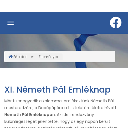
Ugrás
a
tartalomra
Főoldal
Események
Morzsa
XI. Németh Pál Emléknap
Már tizenegyedik alkalommal emlékeztünk Németh Pál
mesteredzőre, a Dobópápára a tiszteletére életre hívott
Németh Pál Emléknapon
. Az idei rendezvény
különlegességét jelentette, hogy az egy napon került