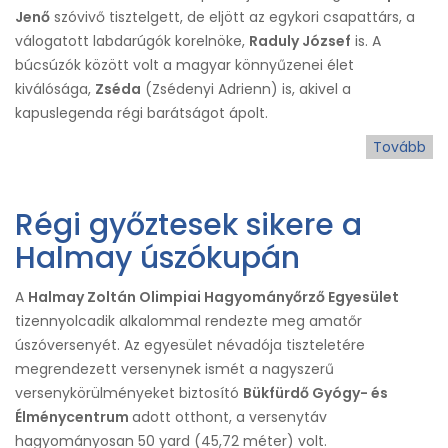
Jenő
szóvivő tisztelgett, de eljött az egykori csapattárs, a
válogatott labdarúgók korelnöke,
Raduly József
is. A
búcsúzók között volt a magyar könnyűzenei élet
kiválósága,
Zséda
(Zsédenyi Adrienn) is, akivel a
kapuslegenda régi barátságot ápolt.
Tovább
(B
Fa
Árp
Régi győztesek sikere a
Halmay úszókupán
A
Halmay Zoltán Olimpiai Hagyományőrző Egyesület
tizennyolcadik alkalommal rendezte meg amatőr
úszóversenyét. Az egyesület névadója tiszteletére
megrendezett versenynek ismét a nagyszerű
versenykörülményeket biztosító
Bükfürdő Gyógy- és
Élménycentrum
adott otthont, a versenytáv
hagyományosan 50 yard (45,72 méter) volt.