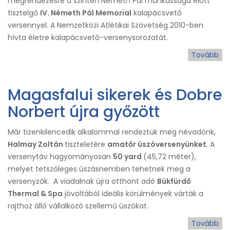
megrendezésre a szintén Németh Pál munkássága előtt
tisztelgő
IV. Németh Pál Memorial
kalapácsvető
versennyel. A Nemzetközi Atlétikai Szövetség 2010-ben
hívta életre kalapácsvető-versenysorozatát.
Tovább
(XI.
Né
Pál
Magasfalui sikerek és Dobre
Em
Norbert újra győzött
Már tizenkilencedik alkalommal rendeztük meg névadónk,
Halmay Zoltán
tiszteletére
amatőr úszóversenyünket
. A
versenytáv hagyományosan
50 yard
(45,72 méter),
melyet tetszőleges úszásnemben tehetnek meg a
versenyzők. A viadalnak újra otthont adó
Bükfürdő
Thermal & Spa
jóvoltából ideális körülmények várták a
rajthoz álló vállalkozó szellemű úszókat.
Tovább
(M