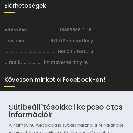
Elérhetőségek
Adószám:
........................ 18885888-1-18
Levélcím:
.................. 9700 Szombathely
......................................... Hollán Ernõ u. 13.
E-mail:
................. halmay@halmay.hu
Kövessen minket a Facebook-on!
Sütibeállításokkal kapcsolatos
információk
A halmay.hu weboldala is sütiket használ a felhasználói
élmény fokozása céljából. Az „Elfogadás” gombra