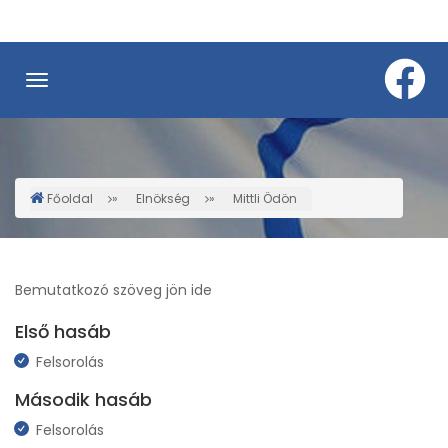
Ugrás
a
tartalomra
Főoldal
Elnökség
Mittli Ödön
Morzsa
Bemutatkozó szöveg jön ide
Első hasáb
Felsorolás
Második hasáb
Felsorolás