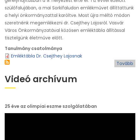
gerelyhajításban a 9. helyezést érte el. Tíz évvel ezelőtt
szülőfalujában, a mai Sorkifaludon emlékművet állíttattunk
a helyi önkormányzattal karöltve. Most újra méltó módon
szeretnénk megemlékezni dr. Csejthey Lajosról. Vasvár
Város Önkormányzatával közösen emléktábla állítással
tisztelgünk életműve előtt.
Tanulmány csatolmánya
Emléktábla Dr. Csejthey Lajosnak
Tovább
(Dr
Cs
Videó archívum
Laj
éle
25 éve az olimpiai eszme szolgálatában