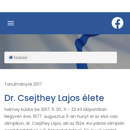
Ugrás
a
tartalomra
Főoldal
Morzsa
Tanulmányok 2017
Dr. Csejthey Lajos élete
halmay
küldte be
2017. 11. 20., h – 22:43
időpontban
Negyven éve, 1977. augusztus 3-án hunyt el az első vasi
olimpikon, dr. Csejthey Lajos, aki az 1924. évi párizsi olimpián