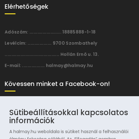
Elérhetőségek
Adószám:
........................ 18885888-1-18
Levélcím:
.................. 9700 Szombathely
......................................... Hollán Ernõ u. 13.
E-mail:
................. halmay@halmay.hu
Kövessen minket a Facebook-on!
Sütibeállításokkal kapcsolatos
információk
A halmay.hu weboldala is sütiket használ a felhasználói