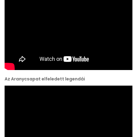
Az Aranycsapat elfeledett legendái