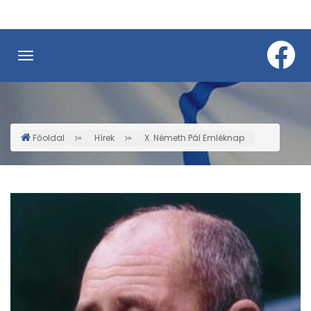
Ugrás
a
tartalomra
Főoldal
Hírek
X. Németh Pál Emléknap
Morzsa