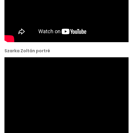
Szarka Zoltán portré