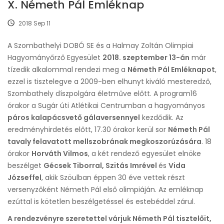
X. Németh Pál Emléknap
2018 Sep 11
A Szombathelyi DOBÓ SE és a Halmay Zoltán Olimpiai
Hagyományőrző Egyesület
2018. szeptember 13-án
már
tízedik alkalommal rendezi meg a
Németh Pál Emléknapot
,
ezzel is tisztelegve a 2009-ben elhunyt kiváló mesteredző,
Szombathely díszpolgára életműve előtt. A program16
órakor a Sugár úti Atlétikai Centrumban a hagyományos
páros kalapácsvető gálaversennyel
kezdődik. Az
eredményhirdetés előtt, 17.30 órakor kerül sor
Németh Pál
tavaly felavatott mellszobrának megkoszorúzására
. 18
órakor
Horváth Vilmos
, a két rendező egyesület elnöke
beszélget
Gécsek Tiborral, Szitás Imrével
és
Vida
Józseffel
, akik Szöulban éppen 30 éve vettek részt
versenyzőként Németh Pál első olimpiáján. Az emléknap
ezúttal is kötetlen beszélgetéssel és estebéddel zárul.
A rendezvényre szeretettel várjuk Németh Pál tisztelőit,