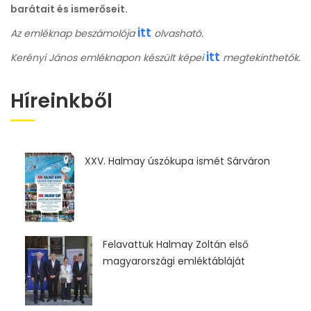
barátait és ismerőseit.
itt
Az emléknap beszámolója
olvasható.
itt
Kerényi János emléknapon készült képei
megtekinthetők.
Híreinkből
XXV. Halmay úszókupa ismét Sárváron
Felavattuk Halmay Zoltán első
magyarországi emléktábláját