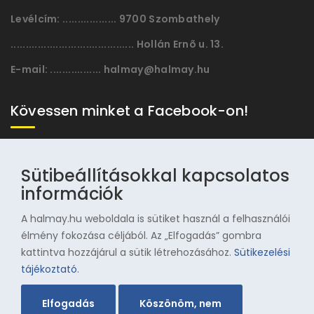
Levélcím:
.................. 9700 Szombathely
......................................... Hollán Ernõ u. 13.
E-mail:
................. halmay@halmay.hu
Kövessen minket a Facebook-on!
Sütibeállításokkal kapcsolatos
információk
A halmay.hu weboldala is sütiket használ a felhasználói
élmény fokozása céljából. Az „Elfogadás” gombra
kattintva hozzájárul a sütik létrehozásához.
Sütikezelési
© 1996-2025 Halmay Zoltán Olimpiai Hagyományörző
tájékoztató
.
Egyesület
Elfogadás
Köszönöm, nem