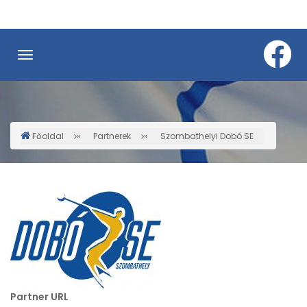
Ugrás
a
tartalomra
Főoldal
Partnerek
Szombathelyi Dobó SE
Morzsa
Partner URL