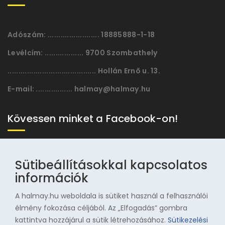
Adószám:
........................ 18885888-1-18
Levélcím:
.................. 9700 Szombathely
......................................... Hollán Ernõ u. 13.
E-mail:
................. halmay@halmay.hu
Kövessen minket a Facebook-on!
Sütibeállításokkal kapcsolatos
információk
A halmay.hu weboldala is sütiket használ a felhasználói
élmény fokozása céljából. Az „Elfogadás” gombra
kattintva hozzájárul a sütik létrehozásához.
Sütikezelési