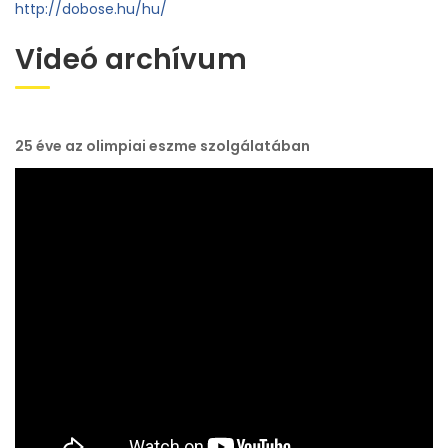
http://dobose.hu/hu/
Videó archívum
25 éve az olimpiai eszme szolgálatában