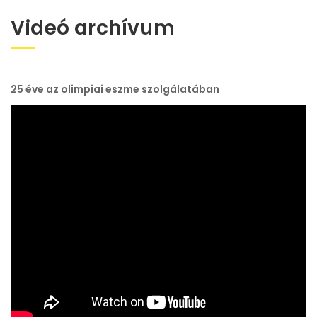
Videó archívum
25 éve az olimpiai eszme szolgálatában