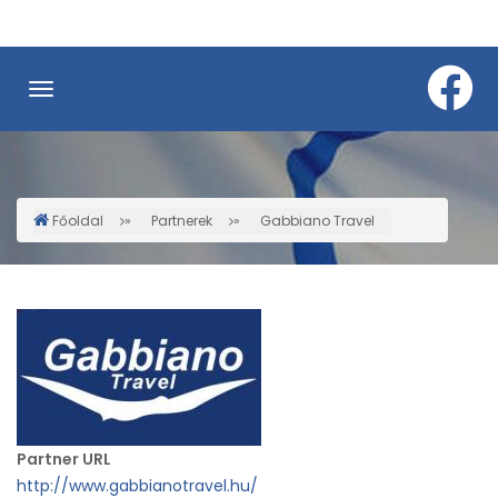
Ugrás
a
tartalomra
Főoldal
Partnerek
Gabbiano Travel
Morzsa
Partner URL
http://www.gabbianotravel.hu/