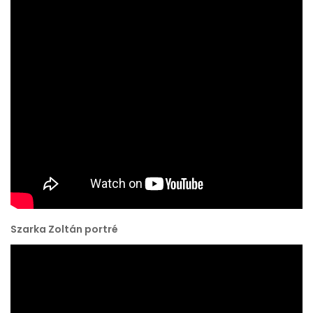
Szarka Zoltán portré