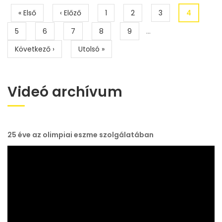
Oldalszámozás
Első
« Első
Előző
‹ Előző
Page
1
Page
2
Page
3
Jelenlegi
4
oldal
oldal
oldal
Page
5
Page
6
Page
7
Page
8
Page
9
…
Következő
Következő ›
Utolsó
Utolsó »
oldal
oldal
Videó archívum
25 éve az olimpiai eszme szolgálatában