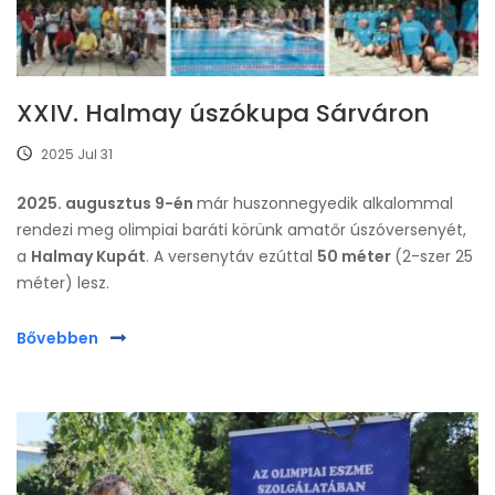
XXIV. Halmay úszókupa Sárváron
2025 Jul 31
2025. augusztus 9-én
már huszonnegyedik alkalommal
rendezi meg olimpiai baráti körünk amatőr úszóversenyét,
a
Halmay Kupát
. A versenytáv ezúttal
50 méter
(2-szer 25
méter) lesz.
Bővebben