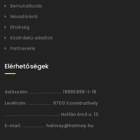
Bemutatkozás
Névadónkról
Elnökség
Közérdekű adadtok
Partnereink
Elérhetőségek
Adószám:
........................ 18885888-1-18
Levélcím:
.................. 9700 Szombathely
......................................... Hollán Ernõ u. 13.
E-mail:
................. halmay@halmay.hu