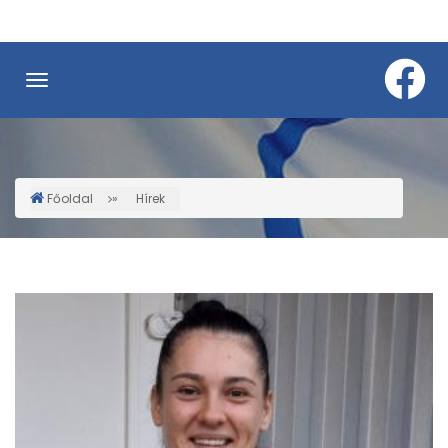
Ugrás
a
tartalomra
Főoldal
Hírek
Morzsa