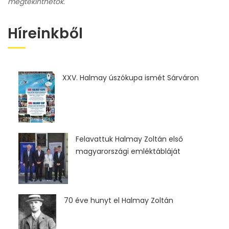
megtekinthetők.
Híreinkből
XXV. Halmay úszókupa ismét Sárváron
Felavattuk Halmay Zoltán első
magyarországi emléktábláját
70 éve hunyt el Halmay Zoltán