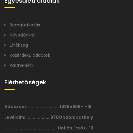
Egyesületi oldalak
Bemutatkozás
Névadónkról
Elnökség
Közérdekű adadtok
Partnereink
Elérhetőségek
Adószám:
........................ 18885888-1-18
Levélcím:
.................. 9700 Szombathely
......................................... Hollán Ernõ u. 13.