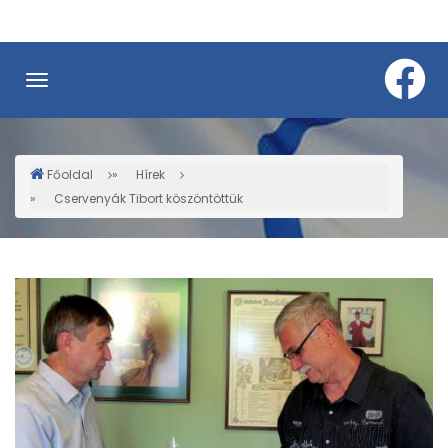
Ugrás
a
tartalomra
Főoldal
Hírek
Morzsa
Cservenyák Tibort köszöntöttük