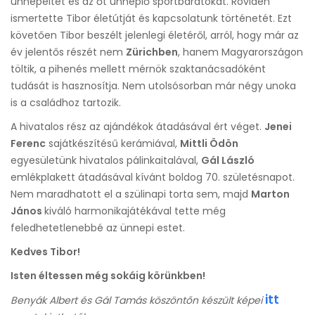
ünnepeltet és az őt ünneplő sportbarátokat. Röviden
ismertette Tibor életútját és kapcsolatunk történetét. Ezt
követően Tibor beszélt jelenlegi életéről, arról, hogy már az
év jelentős részét nem
Zürichben
, hanem Magyarországon
töltik, a pihenés mellett mérnök szaktanácsadóként
tudását is hasznosítja. Nem utolsósorban már négy unoka
is a családhoz tartozik.
A hivatalos rész az ajándékok átadásával ért véget.
Jenei
Ferenc
sajátkészítésű kerámiával,
Mittli Ödön
egyesületünk hivatalos pálinkaitalával,
Gál László
emlékplakett átadásával kívánt boldog 70. születésnapot.
Nem maradhatott el a szülinapi torta sem, majd
Marton
János
kiváló harmonikajátékával tette még
feledhetetlenebbé az ünnepi estet.
Kedves Tibor!
Isten éltessen még sokáig körünkben!
itt
Benyák Albert és Gál Tamás köszöntőn készült képei