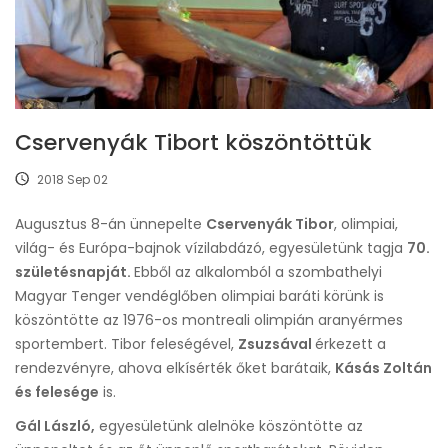
Cservenyák Tibort köszöntöttük
2018 Sep 02
Augusztus 8-án ünnepelte
Cservenyák Tibor
, olimpiai,
világ- és Európa-bajnok vízilabdázó, egyesületünk tagja
70.
születésnapját.
Ebből az alkalomból a szombathelyi
Magyar Tenger vendéglőben olimpiai baráti körünk is
köszöntötte az 1976-os montreali olimpián aranyérmes
sportembert. Tibor feleségével,
Zsuzsával
érkezett a
rendezvényre, ahova elkísérték őket barátaik,
Kásás Zoltán
és felesége
is.
Gál László,
egyesületünk alelnöke köszöntötte az