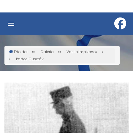
Ugrás
a
tartalomra
Főoldal
Galéria
Vasi olimpikonok
Morzsa
Pados Gusztáv