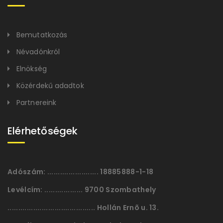
Bemutatkozás
Névadónkról
Elnökség
Közérdekű adadtok
Partnereink
Elérhetőségek
Adószám:
........................ 18885888-1-18
Levélcím:
.................. 9700 Szombathely
......................................... Hollán Ernõ u. 13.