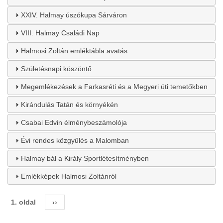
XXIV. Halmay úszókupa Sárváron
VIII. Halmay Családi Nap
Halmosi Zoltán emléktábla avatás
Születésnapi köszöntő
Megemlékezések a Farkasréti és a Megyeri úti temetőkben
Kirándulás Tatán és környékén
Csabai Edvin élménybeszámolója
Évi rendes közgyűlés a Malomban
Halmay bál a Király Sportlétesítményben
Emlékképek Halmosi Zoltánról
1. oldal
Következő
››
Oldalszámozás
oldal