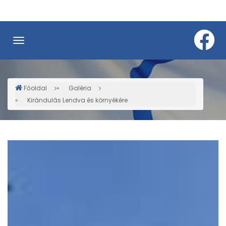
Ugrás
a
tartalomra
Főoldal
Galéria
Morzsa
Kirándulás Lendva és környékére