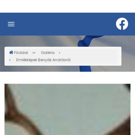
Ugrás
a
tartalomra
Főoldal
Galéria
Morzsa
Emlékképek Benyák Andrásról