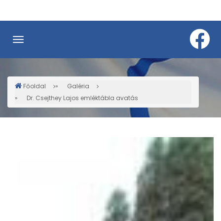
Ugrás
a
tartalomra
Főoldal
Galéria
Morzsa
Dr. Csejthey Lajos emléktábla avatás