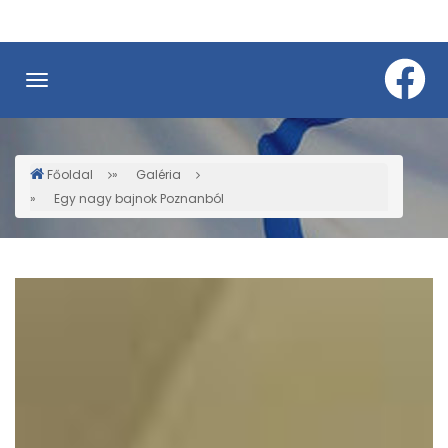
Ugrás
a
tartalomra
Főoldal
Galéria
Morzsa
Egy nagy bajnok Poznanból