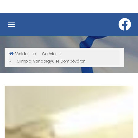
Ugrás
a
tartalomra
Főoldal
Galéria
Morzsa
Olimpiai vándorgyűlés Dombóváron