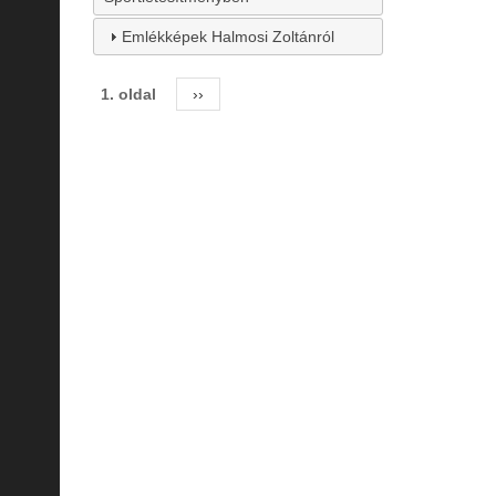
Emlékképek Halmosi Zoltánról
1. oldal
Következő
››
Oldalszámozás
oldal