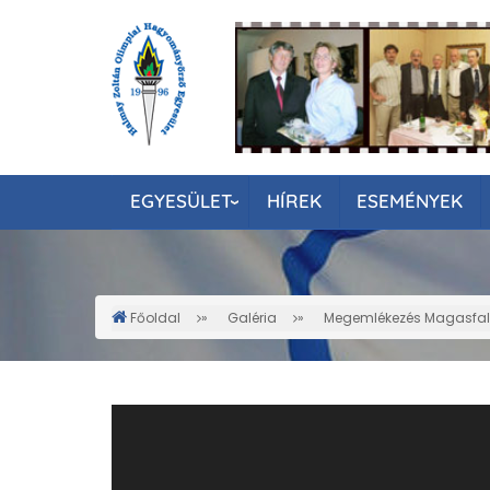
Ugrás
a
tartalomra
EGYESÜLET
HÍREK
ESEMÉNYEK
Főoldal
Galéria
Megemlékezés Magasfa
Morzsa