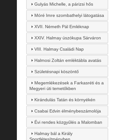
Gulyás Michelle, a párizsi hős
Móré Imre szombathelyi látogatása
XVII. Németh Pál Emléknap
XXIV. Halmay úszókupa Sárváron
VIII. Halmay Családi Nap
Halmosi Zoltán emléktábla avatás
Születésnapi köszöntő
Megemlékezések a Farkasréti és a
Megyeri úti temetőkben
Kirándulás Tatán és környékén
Csabai Edvin élménybeszámolója
Évi rendes közgyűlés a Malomban
Halmay bál a Király
Sportlétesítményben