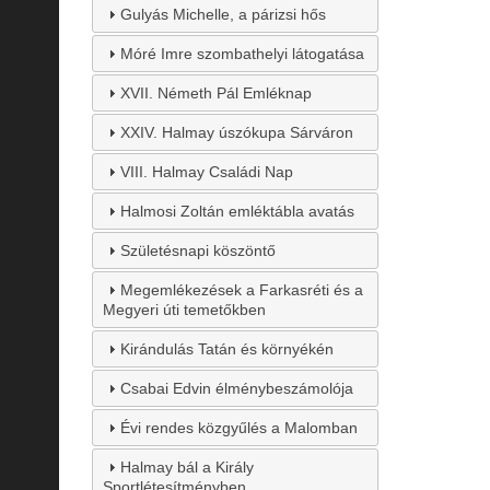
Gulyás Michelle, a párizsi hős
Móré Imre szombathelyi látogatása
XVII. Németh Pál Emléknap
XXIV. Halmay úszókupa Sárváron
VIII. Halmay Családi Nap
Halmosi Zoltán emléktábla avatás
Születésnapi köszöntő
Megemlékezések a Farkasréti és a
Megyeri úti temetőkben
Kirándulás Tatán és környékén
Csabai Edvin élménybeszámolója
Évi rendes közgyűlés a Malomban
Halmay bál a Király
Sportlétesítményben