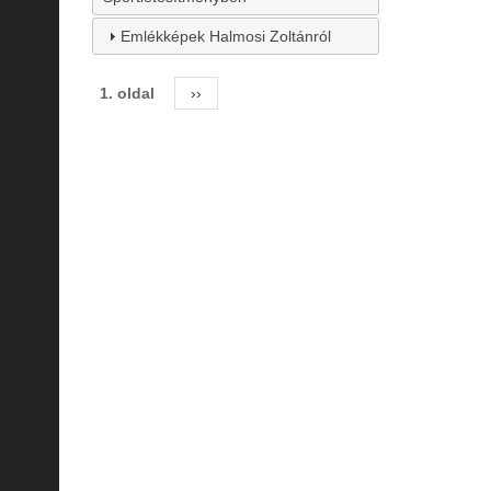
Emlékképek Halmosi Zoltánról
1. oldal
Következő
››
Oldalszámozás
oldal