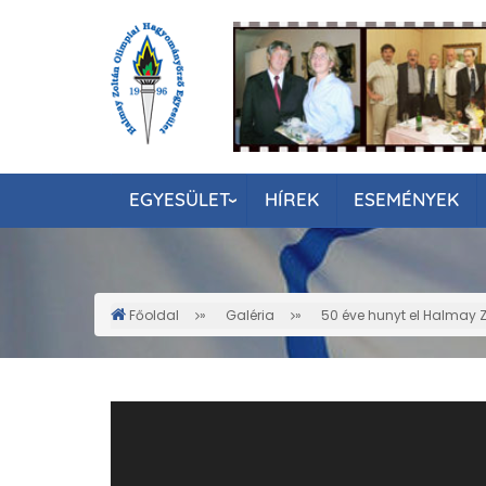
Ugrás
a
tartalomra
EGYESÜLET
HÍREK
ESEMÉNYEK
Főoldal
Galéria
50 éve hunyt el Halmay 
Morzsa