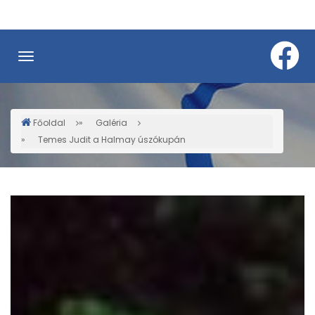
Ugrás
a
tartalomra
Főoldal
Galéria
Morzsa
Temes Judit a Halmay úszókupán