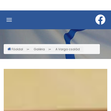
Ugrás
a
tartalomra
Főoldal
Galéria
A Varga család
Morzsa