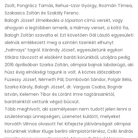
Zsolt, Pongrácz Tamás, Rehus-Uzor György, Rozmán Tímea,
Szakasics Zoltán és Szakály Ferenc.
Balogh József
Elmélkedés a tóparton
című versét, vagy
ahogyan a legtöbben ismerik, a Halmay verset, a költő fia,
Balogh Zoltán szavalta el. Ezt követően Gál László egyesületi
alelnök emlékezett meg a szintén tizenkét elhunyt
„halmays” tagról. Kárándy József, egyesületünk egykori
titkára távozott el elsőként baráti körünkből, utoljára pedig
2016 áprilisában Szarka Zoltán, olimpiai bajnok labdarúgó, aki
húsz évig elnökségi tagunk is volt. A köztes időszakban
Füzessy József, Németh Pál, Dombóvári Sándor, Polgár Béla,
Szarka Károly, Balogh József, dr. Vargyas Csaba, Bognár
István, Kelemen Tibor és Lóránt Imre tagtársainktól,
barátainktól vettünk végső búcsút.
Több meghívott, aki személyesen nem tudott jelen lenni a
születésnapi ünnepségen, üzenetet küldött, melyeket
Horváth Vilmos olvasott fel. Kifejezte jókívánságait olimpiai
körünknek Volker Kluge berlini olimpiatörténész, Csíki András