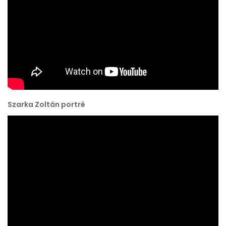
Szarka Zoltán portré