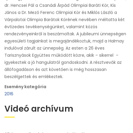
dr. Hencsei Pál a Csanádi Árpád Olimpiai Baráti Kör, Kis
János a Dr. Mező Ferenc Olimpiai Kör és Miklós László a
Várpalotai Olimpia Barátok Körének nevében méltatta két
évtizedes tevékenységünket, valamint közös
rendezvényeinkről is beszámoltak. A jubileumi ünnepségen
egyesületi tagjainkat is megajándékoztuk, majd a Halmay
indulóval zárult az ünnepség. Az esten a 26 éves
Tarisznyások Együttes működött közre, akik – sikerrel –
igyekeztek a jó hangulatról gondoskodni. A résztvevők az
állófogadáson és azt követően is még hosszasan
beszélgettek és emlékeztek.
Esemény kategória
2016
Videó archívum