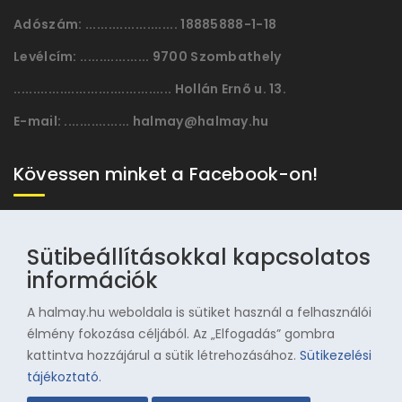
Adószám:
........................ 18885888-1-18
Levélcím:
.................. 9700 Szombathely
......................................... Hollán Ernõ u. 13.
E-mail:
................. halmay@halmay.hu
Kövessen minket a Facebook-on!
Sütibeállításokkal kapcsolatos
információk
A halmay.hu weboldala is sütiket használ a felhasználói
élmény fokozása céljából. Az „Elfogadás” gombra
kattintva hozzájárul a sütik létrehozásához.
Sütikezelési
© 1996-2025 Halmay Zoltán Olimpiai Hagyományörző
tájékoztató
.
Egyesület