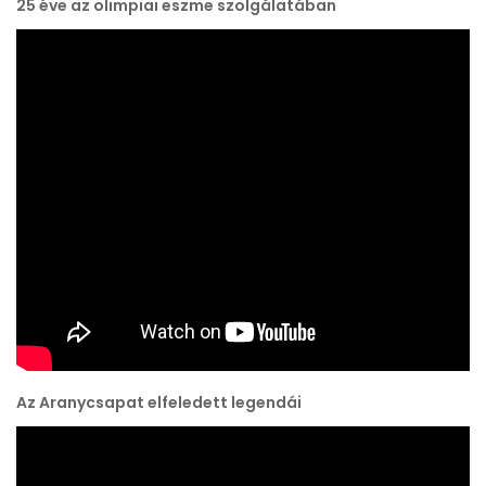
25 éve az olimpiai eszme szolgálatában
Az Aranycsapat elfeledett legendái