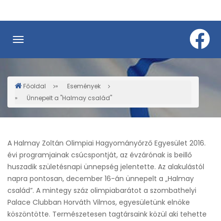
Ugrás
a
tartalomra
Főoldal
Események
Morzsa
Ünnepelt a "Halmay család"
A Halmay Zoltán Olimpiai Hagyományőrző Egyesület 2016.
évi programjainak csúcspontját, az évzárónak is beillő
huszadik születésnapi ünnepség jelentette. Az alakulástól
napra pontosan, december 16-án ünnepelt a „Halmay
család”. A mintegy száz olimpiabarátot a szombathelyi
Palace Clubban Horváth Vilmos, egyesületünk elnöke
köszöntötte. Természetesen tagtársaink közül aki tehette