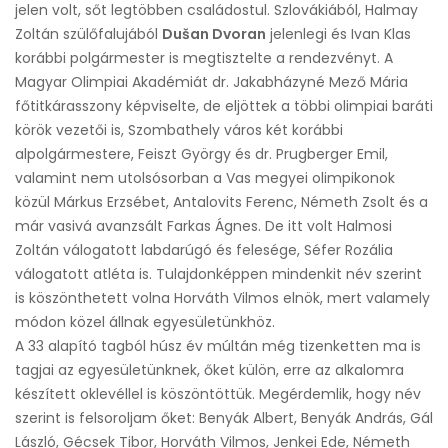
jelen volt, sőt legtöbben családostul. Szlovákiából, Halmay
Zoltán szülőfalujából
Dušan Dvoran
jelenlegi és Ivan Klas
korábbi polgármester is megtisztelte a rendezvényt. A
Magyar Olimpiai Akadémiát dr. Jakabházyné Mező Mária
főtitkárasszony képviselte, de eljöttek a többi olimpiai baráti
körök vezetői is, Szombathely város két korábbi
alpolgármestere, Feiszt György és dr. Prugberger Emil,
valamint nem utolsósorban a Vas megyei olimpikonok
közül Márkus Erzsébet, Antalovits Ferenc, Németh Zsolt és a
már vasivá avanzsált Farkas Ágnes. De itt volt Halmosi
Zoltán válogatott labdarúgó és felesége, Séfer Rozália
válogatott atléta is. Tulajdonképpen mindenkit név szerint
is köszönthetett volna Horváth Vilmos elnök, mert valamely
módon közel állnak egyesületünkhöz.
A 33 alapító tagból húsz év múltán még tizenketten ma is
tagjai az egyesületünknek, őket külön, erre az alkalomra
készített oklevéllel is köszöntöttük. Megérdemlik, hogy név
szerint is felsoroljam őket: Benyák Albert, Benyák András, Gál
László, Gécsek Tibor, Horváth Vilmos, Jenkei Ede, Németh