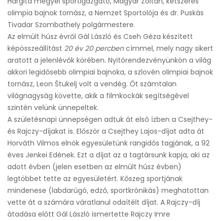
Hargita megyei sportigazgató, Magyar Zoltán, kétszeres
olimpia bajnok tornász, a Nemzet Sportolója és dr. Puskás
Tivadar Szombathely polgármestere.
Az elmúlt húsz évről Gál László és Cseh Géza készített
képösszeállítást
20 év 20 percben
címmel, mely nagy sikert
aratott a jelenlévők körében. Nyitórendezvényünkön a világ
akkori legidősebb olimpiai bajnoka, a szlovén olimpiai bajnok
tornász, Leon Štukelj volt a vendég. Őt számtalan
világnagyság követte, akik a filmkockák segítségével
szintén velünk ünnepeltek.
A születésnapi ünnepségen adtuk át első ízben a Csejthey-
és Rajczy-díjakat is. Először a Csejthey Lajos-díjat adta át
Horváth Vilmos elnök egyesületünk rangidős tagjának, a 92
éves Jenkei Edének. Ezt a díjat az a tagtársunk kapja, aki az
adott évben (jelen esetben az elmúlt húsz évben)
legtöbbet tette az egyesületért. Kőszeg sportjának
mindenese (labdarúgó, edző, sportkrónikás) meghatottan
vette át a számára váratlanul odaítélt díjat. A Rajczy-díj
átadása előtt Gál László ismertette Rajczy Imre