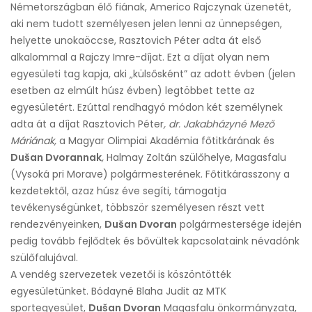
Németországban élő fiának, Americo Rajczynak üzenetét,
aki nem tudott személyesen jelen lenni az ünnepségen,
helyette unokaöccse, Rasztovich Péter adta át első
alkalommal a Rajczy Imre-díjat. Ezt a díjat olyan nem
egyesületi tag kapja, aki „külsősként” az adott évben (jelen
esetben az elmúlt húsz évben) legtöbbet tette az
egyesületért. Ezúttal rendhagyó módon két személynek
adta át a díjat Rasztovich Péter
,
dr. Jakabházyné Mező
Máriának,
a Magyar Olimpiai Akadémia főtitkárának és
Dušan Dvorannak
,
Halmay Zoltán szülőhelye, Magasfalu
(Vysoká pri Morave) polgármesterének. Főtitkárasszony a
kezdetektől, azaz húsz éve segíti, támogatja
tevékenységünket, többször személyesen részt vett
rendezvényeinken,
Dušan Dvoran
polgármestersége idején
pedig tovább fejlődtek és bővültek kapcsolataink névadónk
szülőfalujával.
A vendég szervezetek vezetői is köszöntötték
egyesületünket. Bódayné Blaha Judit az MTK
sportegyesület,
Dušan Dvoran
Magasfalu önkormányzata,