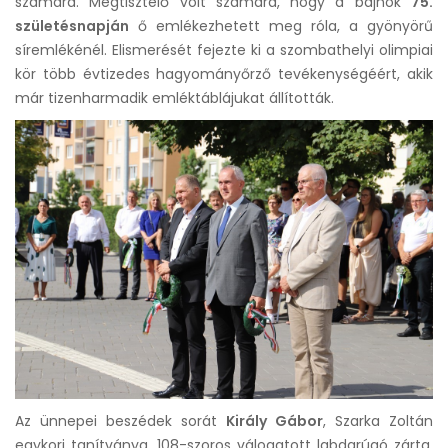
számára. Megtisztelő volt számára, hogy a bajnok
75.
születésnapján
ő emlékezhetett meg róla, a gyönyörű
síremlékénél. Elismerését fejezte ki a szombathelyi olimpiai
kör több évtizedes hagyományőrző tevékenységéért, akik
már tizenharmadik emléktáblájukat állították.
Az ünnepei beszédek sorát
Király Gábor
, Szarka Zoltán
egykori tanítványa, 108-szoros válogatott labdarúgó zárta.