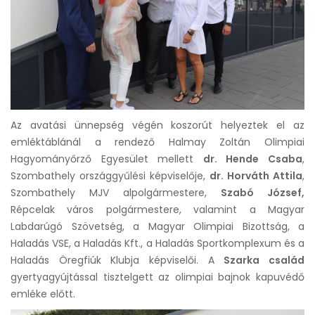
Az avatási ünnepség végén koszorút helyeztek el az
emléktáblánál a rendező Halmay Zoltán Olimpiai
Hagyományőrző Egyesület mellett
dr. Hende Csaba
,
Szombathely országgyűlési képviselője,
dr. Horváth Attila
,
Szombathely MJV alpolgármestere,
Szabó József,
Répcelak város polgármestere, valamint a Magyar
Labdarúgó Szövetség, a Magyar Olimpiai Bizottság, a
Haladás VSE, a Haladás Kft., a Haladás Sportkomplexum és a
Haladás Öregfiúk Klubja képviselői. A
Szarka család
gyertyagyújtással tisztelgett az olimpiai bajnok kapuvédő
emléke előtt.