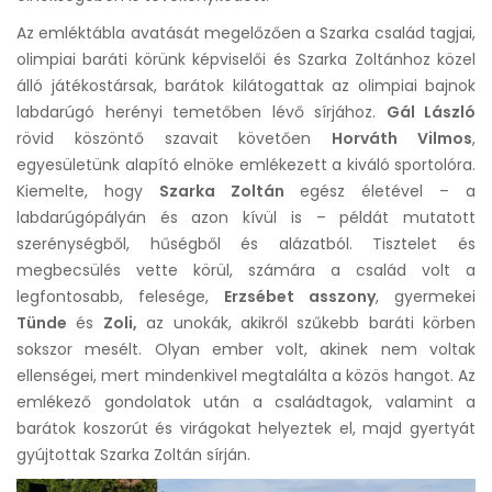
Az emléktábla avatását megelőzően a Szarka család tagjai,
olimpiai baráti körünk képviselői és Szarka Zoltánhoz közel
álló játékostársak, barátok kilátogattak az olimpiai bajnok
labdarúgó herényi temetőben lévő sírjához.
Gál László
rövid köszöntő szavait követően
Horváth Vilmos
,
egyesületünk alapító elnöke emlékezett a kiváló sportolóra.
Kiemelte, hogy
Szarka Zoltán
egész életével – a
labdarúgópályán és azon kívül is – példát mutatott
szerénységből, hűségből és alázatból. Tisztelet és
megbecsülés vette körül, számára a család volt a
legfontosabb, felesége,
Erzsébet asszony
, gyermekei
Tünde
és
Zoli,
az unokák, akikről szűkebb baráti körben
sokszor mesélt. Olyan ember volt, akinek nem voltak
ellenségei, mert mindenkivel megtalálta a közös hangot. Az
emlékező gondolatok után a családtagok, valamint a
barátok koszorút és virágokat helyeztek el, majd gyertyát
gyújtottak Szarka Zoltán sírján.