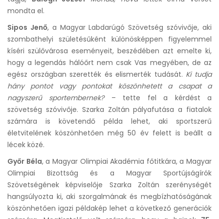
mondta el.
Sipos Jenő
, a Magyar Labdarúgó Szövetség szóvivője, aki
szombathelyi születésűként különösképpen figyelemmel
kíséri szülővárosa eseményeit, beszédében azt emelte ki,
hogy a legendás hálóőrt nem csak Vas megyében, de az
egész országban szerették és elismerték tudását.
Ki tudja
hány pontot vagy pontokat köszönhetett a csapat a
nagyszerű sportembernek?
– tette fel a kérdést a
szövetség szóvivője. Szarka Zoltán pályafutása a fiatalok
számára is követendő példa lehet, aki sportszerű
életvitelének köszönhetően még 50 év felett is beállt a
lécek közé.
Győr Béla
, a Magyar Olimpiai Akadémia főtitkára, a Magyar
Olimpiai Bizottság és a Magyar Sportújságírók
Szövetségének képviselője Szarka Zoltán szerénységét
hangsúlyozta ki, aki szorgalmának és megbízhatóságának
köszönhetően igazi példakép lehet a következő generációk