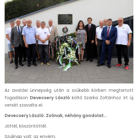
Az avatási ünnepség után a szűkebb körben megtartott
fogadáson
Devecsery László
költő Szarka Zoltánhoz írt új
versét szavalta el.
Devecsery László: Zolinak, néhány gondolat…
Jöttél, köszöntöttél.
Szülinap volt: az enyém.