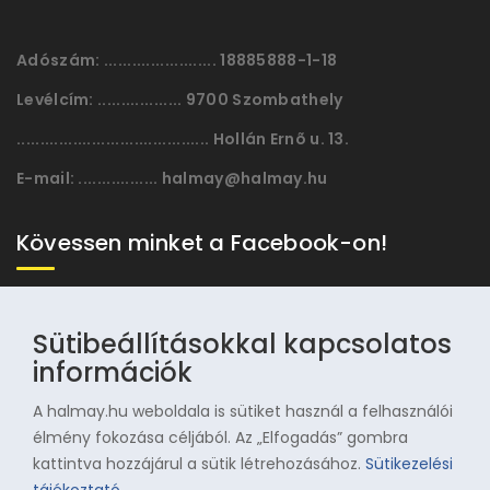
Adószám:
........................ 18885888-1-18
Levélcím:
.................. 9700 Szombathely
......................................... Hollán Ernõ u. 13.
E-mail:
................. halmay@halmay.hu
Kövessen minket a Facebook-on!
Sütibeállításokkal kapcsolatos
információk
A halmay.hu weboldala is sütiket használ a felhasználói
élmény fokozása céljából. Az „Elfogadás” gombra
kattintva hozzájárul a sütik létrehozásához.
Sütikezelési
© 1996-2025 Halmay Zoltán Olimpiai Hagyományörző