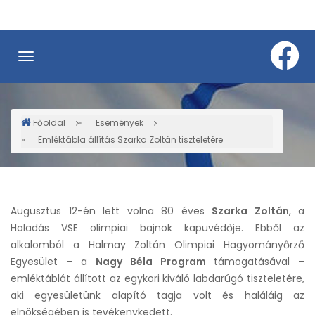
Ugrás
a
tartalomra
Főoldal
Események
Morzsa
Emléktábla állítás Szarka Zoltán tiszteletére
Augusztus 12-én lett volna 80 éves
Szarka Zoltán
, a
Haladás VSE olimpiai bajnok kapuvédője. Ebből az
alkalomból a Halmay Zoltán Olimpiai Hagyományőrző
Egyesület – a
Nagy Béla Program
támogatásával –
emléktáblát állított az egykori kiváló labdarúgó tiszteletére,
aki egyesületünk alapító tagja volt és haláláig az
elnökségében is tevékenykedett.