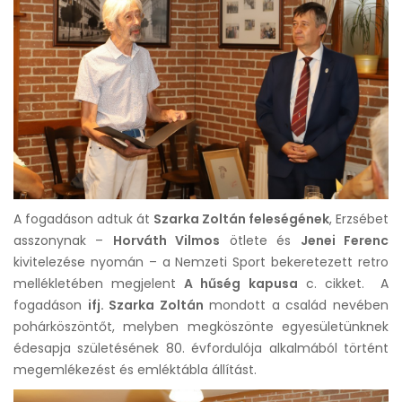
A fogadáson adtuk át
Szarka Zoltán feleségének
, Erzsébet
asszonynak –
Horváth Vilmos
ötlete és
Jenei Ferenc
kivitelezése nyomán – a Nemzeti Sport bekeretezett retro
mellékletében megjelent
A hűség kapusa
c. cikket. A
fogadáson
ifj. Szarka Zoltán
mondott a család nevében
pohárköszöntőt, melyben megköszönte egyesületünknek
édesapja születésének 80. évfordulója alkalmából történt
megemlékezést és emléktábla állítást.