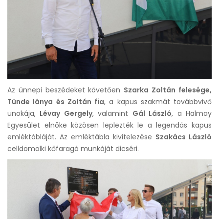
Az ünnepi beszédeket követően
Szarka Zoltán felesége,
Tünde lánya és Zoltán fia
, a kapus szakmát továbbvivő
unokája,
Lévay Gergely
, valamint
Gál László
, a Halmay
Egyesület elnöke közösen leplezték le a legendás kapus
emléktábláját. Az emléktábla kivitelezése
Szakács László
celldömölki kőfaragó munkáját dicséri.