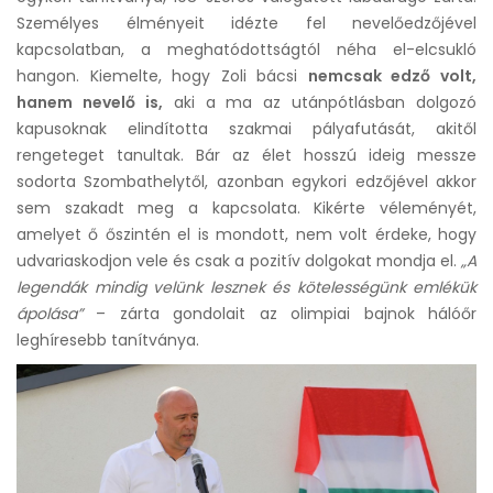
Személyes élményeit idézte fel nevelőedzőjével
kapcsolatban, a meghatódottságtól néha el-elcsukló
hangon. Kiemelte, hogy Zoli bácsi
nemcsak edző volt,
hanem nevelő is,
aki a ma az utánpótlásban dolgozó
kapusoknak elindította szakmai pályafutását, akitől
rengeteget tanultak. Bár az élet hosszú ideig messze
sodorta Szombathelytől, azonban egykori edzőjével akkor
sem szakadt meg a kapcsolata. Kikérte véleményét,
amelyet ő őszintén el is mondott, nem volt érdeke, hogy
udvariaskodjon vele és csak a pozitív dolgokat mondja el.
„A
legendák mindig velünk lesznek és kötelességünk emlékük
ápolása”
– zárta gondolait az olimpiai bajnok hálóőr
leghíresebb tanítványa.