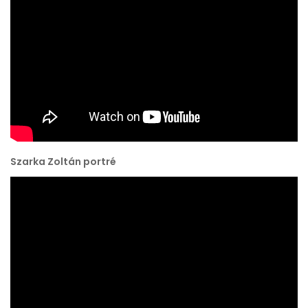
Szarka Zoltán portré