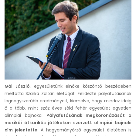
Gál László
, egyesületünk elnöke köszöntő beszédében
méltatta Szarka Zoltán életútját. Felidézte pályafutásának
legnagyszerűbb eredményeit, kiemelve, hogy mindez ideig
ő a több, mint száz éves zöld-fehér egyesület egyetlen
olimpiai bajnoka.
Pályafutásának megkoronázását a
mexikói ötkarikás játékokon szerzett olimpiai bajnoki
cím jelentette.
A hagyományőrző egyesület életében is