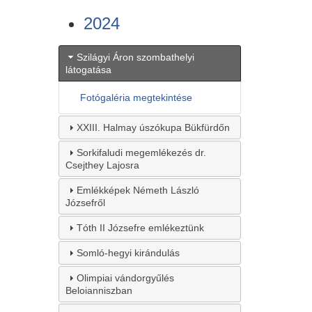
2024
Szilágyi Áron szombathelyi
látogatása
Fotógaléria megtekintése
XXIII. Halmay úszókupa Bükfürdőn
Sorkifaludi megemlékezés dr.
Csejthey Lajosra
Emlékképek Németh László
Józsefről
Tóth II Józsefre emlékeztünk
Somló-hegyi kirándulás
Olimpiai vándorgyűlés
Beloianniszban