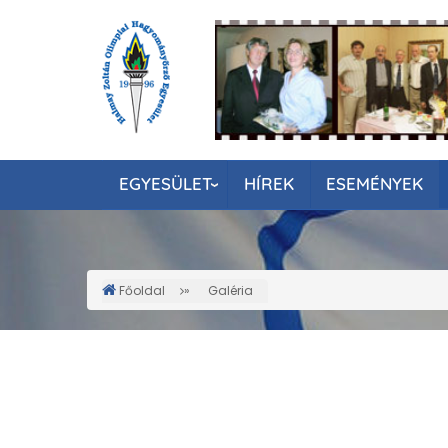
Ugrás
a
tartalomra
EGYESÜLET
HÍREK
ESEMÉNYEK
Főoldal
Galéria
Morzsa