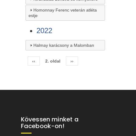
Homonnay Ferenc veterán atléta
estje
2022
Halmay karácsony a Malomban
Előző
‹‹
2. oldal
Következő
››
Oldalszámozás
oldal
oldal
Kövessen minket a
Facebook-on!