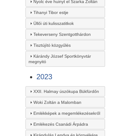
Nyolc éve huinyt el Szarka Zoltán
Tihanyi Tibor estje
Üllői úti kulisszatitkok
Tekeverseny Szentgotthárdon
Tisztújító közgyűlés
Kárándy József Sportkönyvtár
megnyitó
2023
XXII. Halmay úszókupa Bükfürdőn
Woki Zoltán a Malomban
Emlékképek a megemlékezésekről
Emlékezés Csanádi Árpádra
Kirándulás Lendva és környékére