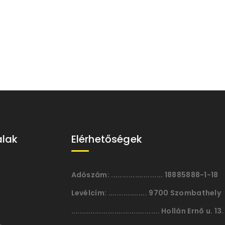
alak
Elérhetőségek
Adószám:
........................ 18885888-1-18
Levélcím:
.................. 9700 Szombathely
......................................... Hollán Ernõ u. 13.