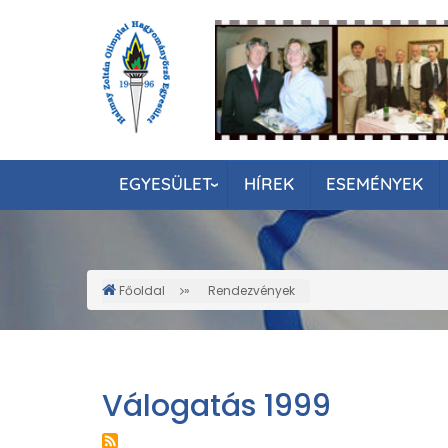
Ugrás
a
tartalomra
EGYESÜLET
HÍREK
ESEMÉNYEK
Főoldal
Rendezvények
Morzsa
Válogatás 1999