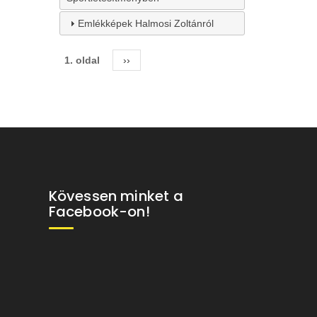
Emlékképek Halmosi Zoltánról
1. oldal
Következő
››
Oldalszámozás
oldal
Kövessen minket a
Facebook-on!