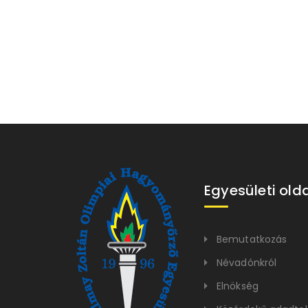
Egyesületi old
Bemutatkozás
Névadónkról
Elnökség