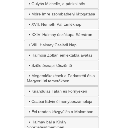
Gulyás Michelle, a párizsi hős
Móré Imre szombathelyi látogatása
XVII. Németh Pál Emléknap
XXIV. Halmay úszókupa Sárváron
VIII. Halmay Családi Nap
Halmosi Zoltán emléktábla avatás
Születésnapi köszöntő
Megemlékezések a Farkasréti és a
Megyeri úti temetőkben
Kirándulás Tatán és környékén
Csabai Edvin élménybeszámolója
Évi rendes közgyűlés a Malomban
Halmay bál a Király
Sportlétesítményben